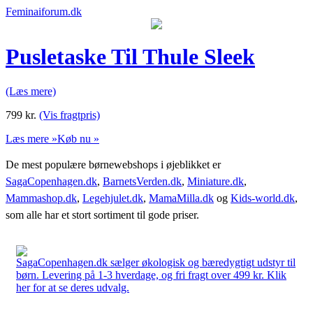
Feminaiforum.dk
Pusletaske Til Thule Sleek
(Læs mere)
799
kr.
(Vis fragtpris)
Læs mere »
Køb nu »
De mest populære børnewebshops i øjeblikket er
SagaCopenhagen.dk
,
BarnetsVerden.dk
,
Miniature.dk
,
Mammashop.dk
,
Legehjulet.dk
,
MamaMilla.dk
og
Kids-world.dk
,
som alle har et stort sortiment til gode priser.
SagaCopenhagen.dk sælger økologisk og bæredygtigt udstyr til
børn. Levering på 1-3 hverdage, og fri fragt over 499 kr. Klik
her for at se deres udvalg.