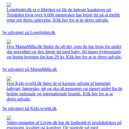
Legehjulet.dk er e-Mærket og får de højeste karakterer på
Trustpilot hvor over 6.000 mennesker har brugt tid på at melde
retur om deres oplevelse. Klik her for at se deres udvalg.
Se udvalget på Legehjulet.dk
Hos MamaMilla.dk finder du alt det, som du har brug for under
din graviditet og den første tid med baby. 60 dages byttegaranti
og hurtig levering for kun 29 kr. Klik her for at se deres udvalg.
Se udvalget på MamaMilla.dk
Hos Kids-world.dk fører de et kæmpe udvalg af børnetøj,
babytøj, børnesko, tøj og sko til teenagers og meget andet fra de
bedste nationale og internationale brands. Klik her for at se
deres udvalg.
Se udvalget på Kids-world.dk
Siden opstarten af Livrig.dk har de fastholdt et produktfokus på
ergonomi, kvalitet og komfort. De startede ud med