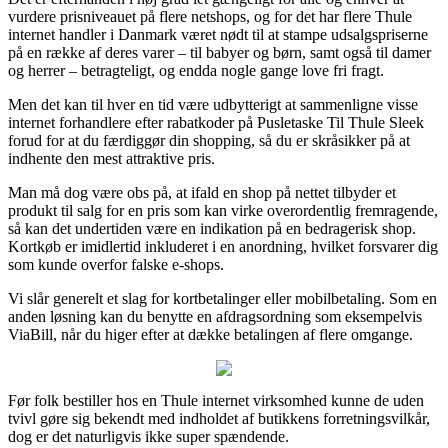
vurdere prisniveauet på flere netshops, og for det har flere Thule
internet handler i Danmark været nødt til at stampe udsalgspriserne
på en række af deres varer – til babyer og børn, samt også til damer
og herrer – betragteligt, og endda nogle gange love fri fragt.
Men det kan til hver en tid være udbytterigt at sammenligne visse
internet forhandlere efter rabatkoder på Pusletaske Til Thule Sleek
forud for at du færdiggør din shopping, så du er skråsikker på at
indhente den mest attraktive pris.
Man må dog være obs på, at ifald en shop på nettet tilbyder et
produkt til salg for en pris som kan virke overordentlig fremragende,
så kan det undertiden være en indikation på en bedragerisk shop.
Kortkøb er imidlertid inkluderet i en anordning, hvilket forsvarer dig
som kunde overfor falske e-shops.
Vi slår generelt et slag for kortbetalinger eller mobilbetaling. Som en
anden løsning kan du benytte en afdragsordning som eksempelvis
ViaBill, når du higer efter at dække betalingen af flere omgange.
Før folk bestiller hos en Thule internet virksomhed kunne de uden
tvivl gøre sig bekendt med indholdet af butikkens forretningsvilkår,
dog er det naturligvis ikke super spændende.