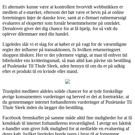
Et alternativ kunne være at kontrollere hvorvidt webbutikken er
medlem af e-mærket, eftersom det bør være et bevis på at online
forretningen føjer de danske love, samt at e-firmaet rutinemæssigt
evalueres af eksperter som forstår bestemmelserne på området.
Derudover giver det dig chance for at få hjælp, for så vidt du
oplever dilemmaer med din handel.
Ligeledes slår vi et slag for at køber er på vagt for de væsentligste
regler der influerer på transaktionen, fx hvilken returneringsret
shoppen tilsikrer. Her er det ydermere vigtigt, at man til enhver tid
bibeholder ens kvitteringsmail, så man altid kan påvise sin bestilling
af Pusletaske Til Thule Sleek, uden hensyn til om du er på udkig
efter et produkt til en kvinde eller mand.
Trustpilot medfører aldeles solide chancer for at tyde forskellige
øvrige konsumenters vurderinger og herved er det at foretrække, at
du gennemsøger internet forhandlerens vurderinger af Pusletaske Til
Thule Sleek inden du lægger din bestilling.
Facebook fremskaffer på samme måde altid fine muligheder for at få
kendskab til internet forhandlerens troværdighed. I øvrigt ses faktisk
e-handler som giver folk mulighed for at nedfælde en evaluering af
deres køb, hvilket ligeledes burde tages i brug til at fornemme