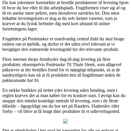
Du kan ydermere foretrække at bestille produkterne til levering hjem
til hvor du bor eller til din arbejdsplads. Fragtformen viser sig af og
til en anelse mere pebret, men derudover særdeles let. Den mest
letkøbte leveringsform er dog at du selv henter varerne, som jo
kræver at du fysisk befinder dig med kort afstand til online
forretningens lager.
Fragttiden på Pusletasker er usædvanlig central ifald du skal bruge
ordren om et øjeblik, og derfor er det uden tvivl relevant at vi
besigtiger den estimerede leveringstid for det relevante produkt.
Flere internet shops frembyder dag-til-dag levering på flere
produkter, eksempelvis Pusletaske Til Thule Sleek, som alligevel
påkræver at der bestilles forud for et nøjagtigt tidspunkt, så at de
sandsynligvis kan nå at få produktet hen til fragtfirmaet inden de
pakkeansatte har fri.
En række butikker på nettet yder levering uden betaling, men i
reglen kræves det at man køber for en konkret sum. I øvrigt kan du
snuppe den mindst kostelige metode til levering, som i de fleste
tilfælde – ligegyldigt om du bor tæt på Randers, Haderslev eller
Sæby – vil blive at få bragt dine produkter til et udleveringssted.
Det er efterhånden i høj grad let gængeligt for alle og enhver at