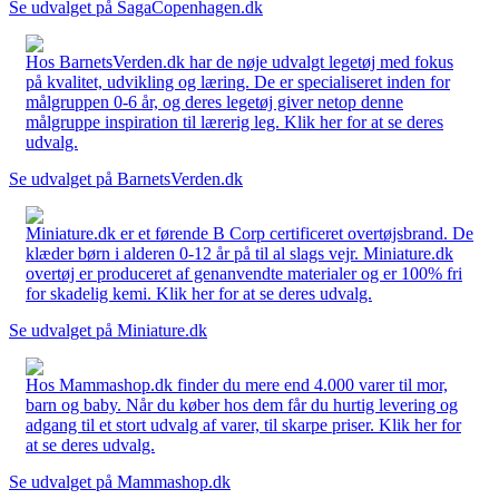
Se udvalget på SagaCopenhagen.dk
Hos BarnetsVerden.dk har de nøje udvalgt legetøj med fokus
på kvalitet, udvikling og læring. De er specialiseret inden for
målgruppen 0-6 år, og deres legetøj giver netop denne
målgruppe inspiration til lærerig leg. Klik her for at se deres
udvalg.
Se udvalget på BarnetsVerden.dk
Miniature.dk er et førende B Corp certificeret overtøjsbrand. De
klæder børn i alderen 0-12 år på til al slags vejr. Miniature.dk
overtøj er produceret af genanvendte materialer og er 100% fri
for skadelig kemi. Klik her for at se deres udvalg.
Se udvalget på Miniature.dk
Hos Mammashop.dk finder du mere end 4.000 varer til mor,
barn og baby. Når du køber hos dem får du hurtig levering og
adgang til et stort udvalg af varer, til skarpe priser. Klik her for
at se deres udvalg.
Se udvalget på Mammashop.dk