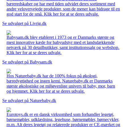
bæreredskaber og har med tiden udvidet deres sortiment med
andre velovervejede produkter, som de mener kan bidrage til en
god start for de små. Klik her for at se deres udvalg.
Se udvalget på Livrig.dk
Babysam.dk blev etableret i 1973 og er Danmarks største og
mest innovative kæde for babyudstyr med et landsdækkende
netværk på 30 detailbutikker, samt institutionssalg og webshop.
Klik her for at se deres udvalg.
Se udvalget på Babysam.dk
Hos Naturebaby.dk har de 100% fokus på økologi,
bæredygtighed og ingen kemi. Naturebaby.dk er Danmarks
største økologiske og miljøvenlige univers til baby, mor, barn
og hjemmet. Klik her for at se deres udvalg.
Se udvalget på Naturebaby.dk
Eurotoys.dk er en dansk virksomhed som forhandler legetøj,
børnemøbler, udklædning, legehuse, børnemøbler, børnecykler,
m.m. Alt deres legetøj og relaterede produkter er CE-mærket og