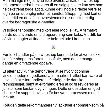
Man må lige meget hvad ikke overse, at ifald en webshop
reklamerer bedst i test varer til en salgspris der kan ses som
helt ekstremt fordelagtig, kunne det i nogle tilfælde være et
tegn på en uoprigtig internet handler. Shopping med kort er
imidlertid en del af en lovbestemmelse, som støtter dig
overfor bedrageriske e-handler.
Vi tilråder shopping med kort eller MobilePay. Alternativt
burde du anvende en afdragsordning som f.eks. ViaBill, for
så vidt du agter at finansiere beløbet ude i fremtiden.
Før folk handler på en webshop kunne de for at være sikker
se på e-shoppens forretningsaftale, men det er mange
gange en omfattende opgave.
Et alternativ kunne derfor være at se hvorvidt online
virksomheden er godkendt af e-mærket, hvilket kan være et
bevis på at e-forhandleren efterfølger de danske
retningslinjer, samt at e-forhandleren af og til revideres af
jurister som forstår lovgivningen. Dette er desuden en god
chance for support, hvis du får besvær i processen med dit
indkøb.
Foruden dette rekommanderer vi at køber er opmærksom på