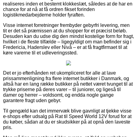
realiseres inden et bestemt klokkeslæt, således at de har en
chance for at nå at få ordren fikset forinden
logistikmedarbejderne holder fyraften.
Visse internet forretninger frembyder gebyrfri levering, men
tit er det så præmissen at du shopper for et præcist beløb.
Desuden kan du udse dig den mindst kostelige form for fragt,
hvilket i de fleste tilfælde – ligegyldigt om man befinder sig i
Fredericia, Haderslev eller Nivå – er at få fragtfirmaet til at
køre varerne til et udleveringssted.
Det er jo efterhånden ret ukompliceret for alle at lave
prissammenligning fra flere internet butikker i Danmark, og
altså har en lang række butikker på nettet været tvunget til at
trykke priserne på deres varer – til juniorer, og ligeså til
damer og herrer – voldsomt, og endda nogle gange
garantere fragt uden gebyr.
Til gengæld kan det immervæk blive gavnligt at tjekke visse
e-shops efter udsalg på Rat til Speed World 12V forud for at
du køber, sådan at du er skudsikker på at opnå den laveste
pris.