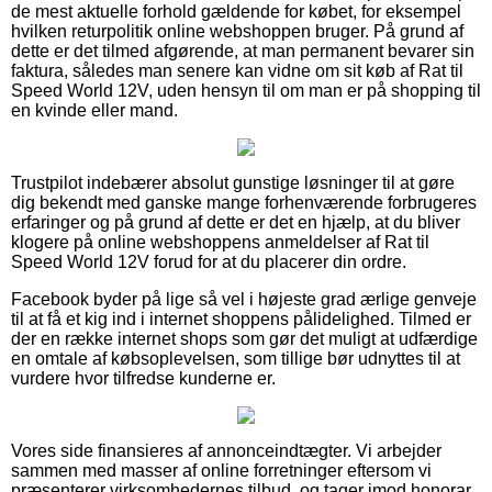
de mest aktuelle forhold gældende for købet, for eksempel
hvilken returpolitik online webshoppen bruger. På grund af
dette er det tilmed afgørende, at man permanent bevarer sin
faktura, således man senere kan vidne om sit køb af Rat til
Speed World 12V, uden hensyn til om man er på shopping til
en kvinde eller mand.
Trustpilot indebærer absolut gunstige løsninger til at gøre
dig bekendt med ganske mange forhenværende forbrugeres
erfaringer og på grund af dette er det en hjælp, at du bliver
klogere på online webshoppens anmeldelser af Rat til
Speed World 12V forud for at du placerer din ordre.
Facebook byder på lige så vel i højeste grad ærlige genveje
til at få et kig ind i internet shoppens pålidelighed. Tilmed er
der en række internet shops som gør det muligt at udfærdige
en omtale af købsoplevelsen, som tillige bør udnyttes til at
vurdere hvor tilfredse kunderne er.
Vores side finansieres af annonceindtægter. Vi arbejder
sammen med masser af online forretninger eftersom vi
præsenterer virksomhedernes tilbud, og tager imod honorar