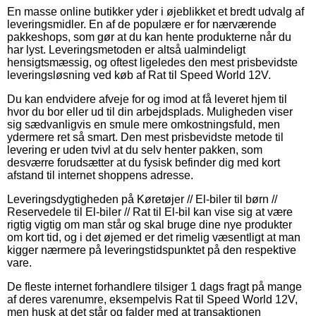
En masse online butikker yder i øjeblikket et bredt udvalg af
leveringsmidler. En af de populære er for nærværende
pakkeshops, som gør at du kan hente produkterne når du
har lyst. Leveringsmetoden er altså ualmindeligt
hensigtsmæssig, og oftest ligeledes den mest prisbevidste
leveringsløsning ved køb af Rat til Speed World 12V.
Du kan endvidere afveje for og imod at få leveret hjem til
hvor du bor eller ud til din arbejdsplads. Muligheden viser
sig sædvanligvis en smule mere omkostningsfuld, men
ydermere ret så smart. Den mest prisbevidste metode til
levering er uden tvivl at du selv henter pakken, som
desværre forudsætter at du fysisk befinder dig med kort
afstand til internet shoppens adresse.
Leveringsdygtigheden på Køretøjer // El-biler til børn //
Reservedele til El-biler // Rat til El-bil kan vise sig at være
rigtig vigtig om man står og skal bruge dine nye produkter
om kort tid, og i det øjemed er det rimelig væsentligt at man
kigger nærmere på leveringstidspunktet på den respektive
vare.
De fleste internet forhandlere tilsiger 1 dags fragt på mange
af deres varenumre, eksempelvis Rat til Speed World 12V,
men husk at det står og falder med at transaktionen