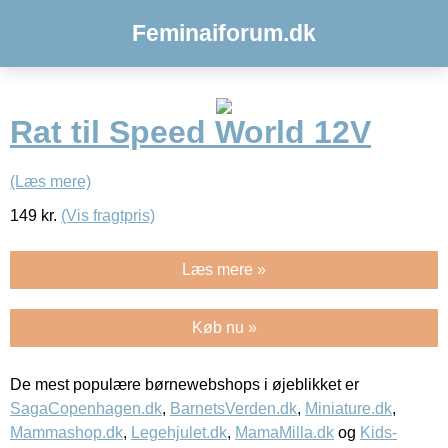
Feminaiforum.dk
Rat til Speed World 12V
(Læs mere)
149
kr.
(Vis fragtpris)
Læs mere »
Køb nu »
De mest populære børnewebshops i øjeblikket er
SagaCopenhagen.dk
,
BarnetsVerden.dk
,
Miniature.dk
,
Mammashop.dk
,
Legehjulet.dk
,
MamaMilla.dk
og
Kids-