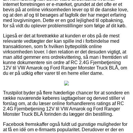
internet forretningen er e-mærket, grundet at det ofte er et
bevis på at online virksomheden lever op til de danske love,
og at den af og til besøges af fagfolk der har meget erfaring
med lovgivningen. Dette er en god lejlighed til opbakning,
for så vidt du oplever problemstillinger som følge af dit køb.
Ligeså er det at foretrække at kunden er obs på de mest
relevante vedtægter der kan spille ind i forbindelse med
transaktionen, som fx hvilken byttepolitik online
virksomheden lover. I den relation er det desuden vigtigt, at
man altid gemmer ens ordrekvittering, så man i fremtiden vil
kunne dokumentere sin ordre af RC 2.4G Fjernbetjening
12V til VW Amarok og Ford Ranger Monster Truck BLÅ, om
du er på udkig efter varer til en herre eller dame.
Trustpilot byder på flere hæderlige chancer for at sondere en
række nuværende køberes iagttagelser og derved stiller vi
forslag om, at du læser online forhandlerens ratings af RC
2.4G Fjernbetjening 12V til VW Amarok og Ford Ranger
Monster Truck BLÅ forinden du lægger din bestilling.
Facebook fremskaffer også fuldt ud gunstige muligheder for
at få en idé om e-firmaets popularitet. Derudover er der en