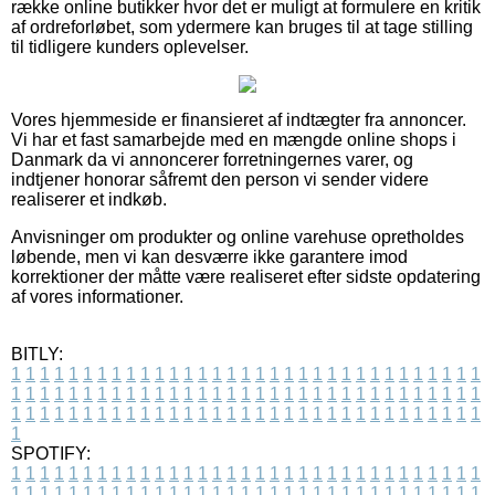
række online butikker hvor det er muligt at formulere en kritik
af ordreforløbet, som ydermere kan bruges til at tage stilling
til tidligere kunders oplevelser.
Vores hjemmeside er finansieret af indtægter fra annoncer.
Vi har et fast samarbejde med en mængde online shops i
Danmark da vi annoncerer forretningernes varer, og
indtjener honorar såfremt den person vi sender videre
realiserer et indkøb.
Anvisninger om produkter og online varehuse opretholdes
løbende, men vi kan desværre ikke garantere imod
korrektioner der måtte være realiseret efter sidste opdatering
af vores informationer.
BITLY:
1
1
1
1
1
1
1
1
1
1
1
1
1
1
1
1
1
1
1
1
1
1
1
1
1
1
1
1
1
1
1
1
1
1
1
1
1
1
1
1
1
1
1
1
1
1
1
1
1
1
1
1
1
1
1
1
1
1
1
1
1
1
1
1
1
1
1
1
1
1
1
1
1
1
1
1
1
1
1
1
1
1
1
1
1
1
1
1
1
1
1
1
1
1
1
1
1
1
1
1
SPOTIFY:
1
1
1
1
1
1
1
1
1
1
1
1
1
1
1
1
1
1
1
1
1
1
1
1
1
1
1
1
1
1
1
1
1
1
1
1
1
1
1
1
1
1
1
1
1
1
1
1
1
1
1
1
1
1
1
1
1
1
1
1
1
1
1
1
1
1