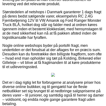
levering ved det relevante produkt.
Størstedelen af netshops i Danmark garanterer 1 dags fragt
på deres bedst sælgende varer, eksempelvis RC 2.4G
Fjernbetjening 12V til VW Amarok og Ford Ranger Monster
Truck BLÅ, hvilket dog står og falder med at ordren køres
igennem inden et bestemt klokkeslæt, med hensynstagen til
at de med sikkerhed kan nå at få pakken afsted inden de
logistikansatte har fyraften.
Nogle online webshops byder på portofri fragt, men
undertiden er det forudsat at der aftages for en præcis sum.
Desuden kan du foretrække den billigste fragtform, som ofte
– hvad end man opholder sig tæt på Kolding, Birkerød eller
Gilleleje – vil blive at få fragtmanden til at køre produkterne
til et udleveringssted.
Det er i dag rigtig let for forbrugerne at analysere priser hos
diverse online butikker, og til gengæld har de fleste
netbutikker set sig tvunget til at nedbringe salgspriserne på
deres varer – til juniorer, og samtidig også til herrer og damer
– voldsomt, og endda nogle gange garantere fragt uden
betaling.