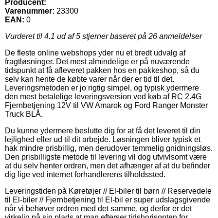
Producent:
Varenummer:
23300
EAN:
0
Vurderet til
4.1
ud af 5 stjerner baseret på
26
anmeldelser
De fleste online webshops yder nu et bredt udvalg af
fragtløsninger. Det mest almindelige er på nuværende
tidspunkt at få afleveret pakken hos en pakkeshop, så du
selv kan hente de købte varer når der er tid til det.
Leveringsmetoden er jo rigtig simpel, og typisk ydermere
den mest betalelige leveringsversion ved køb af RC 2.4G
Fjernbetjening 12V til VW Amarok og Ford Ranger Monster
Truck BLÅ.
Du kunne ydermere beslutte dig for at få det leveret til din
lejlighed eller ud til dit arbejde. Løsningen bliver typisk et
hak mindre prisbillig, men derudover temmelig gnidningsløs.
Den prisbilligste metode til levering vil dog utvivlsomt være
at du selv henter ordren, men det afhænger af at du befinder
dig lige ved internet forhandlerens tilholdssted.
Leveringstiden på Køretøjer // El-biler til børn // Reservedele
til El-biler // Fjernbetjening til El-bil er super udslagsgivende
når vi behøver ordren med det samme, og derfor er det
virkelig på sin plads at man efterser tidshorisonten for