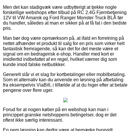
Men det kan stadigvæk være udbytterigt at tjekke nogle
forskellige webshops efter tilbud på RC 2.4G Fjernbetjening
12V til VW Amarok og Ford Ranger Monster Truck BLÅ før
du handler, således at man er sikker på at få fat i den bedste
pris.
Man bør dog være opmærksom på, at ifald en forretning på
nettet afhænder et produkt til salg for en pris som virker helt
fantastisk fremragende, så kan det for det meste være et
signal om en bedragerisk e-shop. Handler med kort er
imidlertid indbefattet af en regel, hvilket værner dig som
kunde imod falske netbutikker.
Generelt slår vi et slag for kortbetalinger eller mobilbetaling.
Som et alternativ kan du anvende en løsning på afbetaling
fra eksempelvis ViaBill, i tilfælde af at du higer efter at betale
pengene over flere uger.
Forud for at nogen køber på en webshop kan man i
princippet granske netshoppens betingelser, dog er det
oftest ikke særlig interessant.
En nem løsning kan derfor være at bemærke hvorvidt