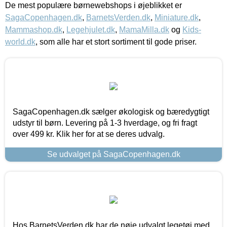
De mest populære børnewebshops i øjeblikket er
SagaCopenhagen.dk
,
BarnetsVerden.dk
,
Miniature.dk
,
Mammashop.dk
,
Legehjulet.dk
,
MamaMilla.dk
og
Kids-
world.dk
, som alle har et stort sortiment til gode priser.
SagaCopenhagen.dk sælger økologisk og bæredygtigt
udstyr til børn. Levering på 1-3 hverdage, og fri fragt
over 499 kr. Klik her for at se deres udvalg.
Se udvalget på SagaCopenhagen.dk
Hos BarnetsVerden.dk har de nøje udvalgt legetøj med