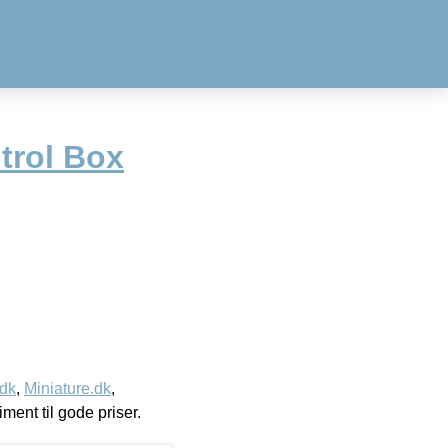
trol Box
.dk
,
Miniature.dk
,
timent til gode priser.