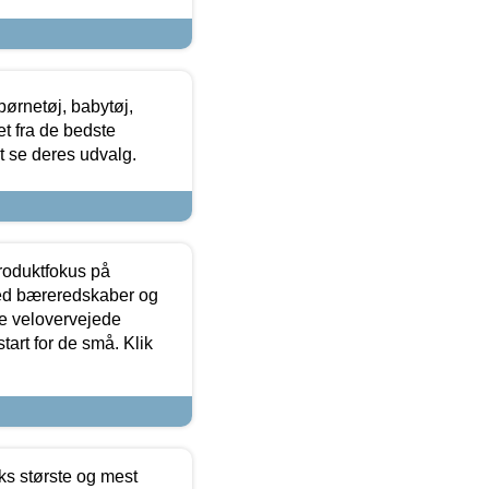
ørnetøj, babytøj,
t fra de bedste
at se deres udvalg.
produktfokus på
med bæreredskaber og
e velovervejede
tart for de små. Klik
ks største og mest