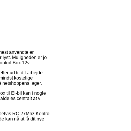
 mest anvendte er
r lyst. Muligheden er jo
ontrol Box 12v.
ler ud til dit arbejde.
mindst kostelige
på netshoppens lager.
x til El-bil kan i nogle
aldeles centralt at vi
mpelvis RC 27Mhz Kontrol
de kan nå at få dit nye