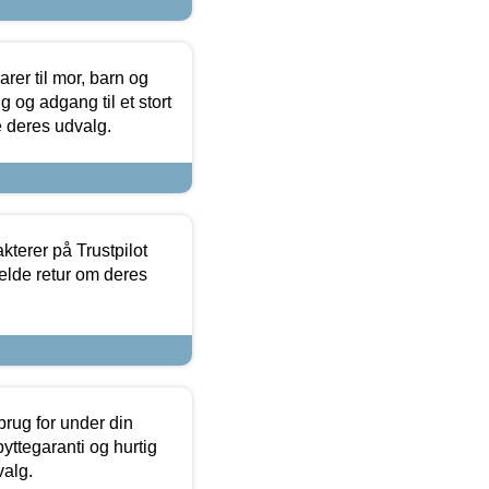
er til mor, barn og
 og adgang til et stort
se deres udvalg.
kterer på Trustpilot
elde retur om deres
brug for under din
yttegaranti og hurtig
valg.