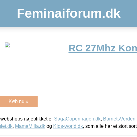
Feminaiforum.dk
RC 27Mhz Kon
Køb nu »
webshops i øjeblikket er
SagaCopenhagen.dk
,
BarnetsVerden
let.dk
,
MamaMilla.dk
og
Kids-world.dk
, som alle har et stort sor