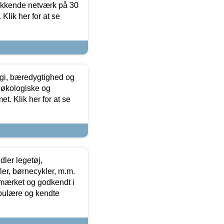
ækkende netværk på 30
Klik her for at se
gi, bæredygtighed og
 økologiske og
t. Klik her for at se
ler legetøj,
r, børnecykler, m.m.
-mærket og godkendt i
opulære og kendte