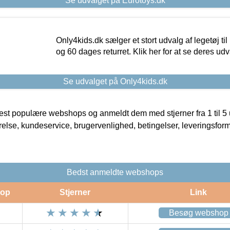
Se udvalget på Eurotoys.dk
Only4kids.dk sælger et stort udvalg af legetøj til
og 60 dages returret. Klik her for at se deres udv
Se udvalget på Only4kids.dk
t populære webshops og anmeldt dem med stjerner fra 1 til 5 ud
rrelse, kundeservice, brugervenlighed, betingelser, leveringsfor
Bedst anmeldte webshops
op
Stjerner
Link
Besøg webshop