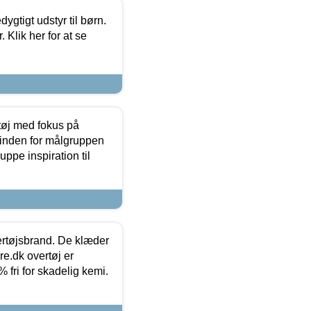
tigt udstyr til børn.
 Klik her for at se
tøj med fokus på
t inden for målgruppen
ppe inspiration til
vertøjsbrand. De klæder
ure.dk overtøj er
fri for skadelig kemi.