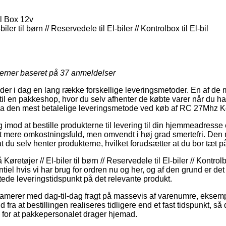
l Box 12v
biler til børn // Reservedele til El-biler // Kontrolbox til El-bil
jerner baseret på
37
anmeldelser
yder i dag en lang række forskellige leveringsmetoder. En af de
 til en pakkeshop, hvor du selv afhenter de købte varer når du ha
dda den mest betalelige leveringsmetode ved køb af RC 27Mhz K
imod at bestille produkterne til levering til din hjemmeadresse el
t mere omkostningsfuld, men omvendt i høj grad smertefri. Den 
t du selv henter produkterne, hvilket forudsætter at du bor tæt 
retøjer // El-biler til børn // Reservedele til El-biler // Kontrolbo
iel hvis vi har brug for ordren nu og her, og af den grund er det 
tede leveringstidspunkt på det relevante produkt.
klamerer med dag-til-dag fragt på massevis af varenumre, ekse
 fra at bestillingen realiseres tidligere end et fast tidspunkt, så 
 for at pakkepersonalet drager hjemad.