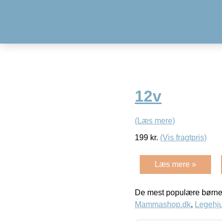
12v
(Læs mere)
199
kr.
(Vis fragtpris)
Læs mere »
De mest populære børne
Mammashop.dk
,
Legehju