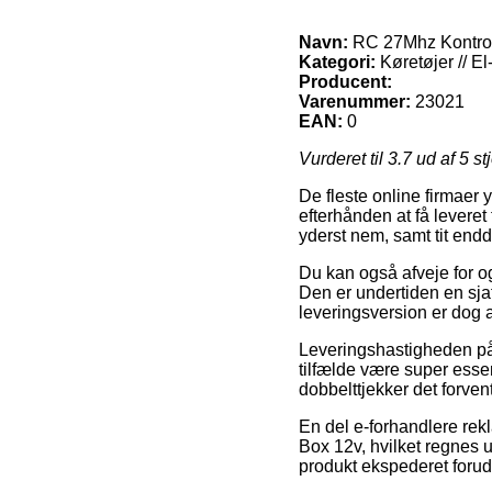
Navn:
RC 27Mhz Kontro
Kategori:
Køretøjer // El-
Producent:
Varenummer:
23021
EAN:
0
Vurderet til
3.7
ud af 5 st
De fleste online firmaer 
efterhånden at få leveret
yderst nem, samt tit en
Du kan også afveje for og 
Den er undertiden en sja
leveringsversion er dog a
Leveringshastigheden på Kø
tilfælde være super essent
dobbelttjekker det forven
En del e-forhandlere re
Box 12v, hvilket regnes ud
produkt ekspederet forud