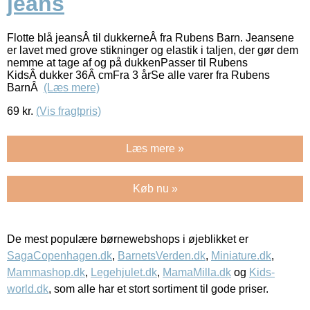
jeans
Flotte blå jeansÂ til dukkerneÂ fra Rubens Barn. Jeansene
er lavet med grove stikninger og elastik i taljen, der gør dem
nemme at tage af og på dukkenPasser til Rubens
KidsÂ dukker 36Â cmFra 3 årSe alle varer fra Rubens
BarnÂ
(Læs mere)
69
kr.
(Vis fragtpris)
Læs mere »
Køb nu »
De mest populære børnewebshops i øjeblikket er
SagaCopenhagen.dk
,
BarnetsVerden.dk
,
Miniature.dk
,
Mammashop.dk
,
Legehjulet.dk
,
MamaMilla.dk
og
Kids-
world.dk
, som alle har et stort sortiment til gode priser.