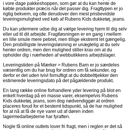
i vore dage pakkeshoppen, som gør at du kan hente de
købte produkter præcis når det passer dig. Fragttypen er jo
rigtig bekvem, og ofte derudover den mest prisbevidste
leveringsmulighed ved køb af Rubens Kids dukketøj, jeans.
Du kan ydermere udse dig at vælge levering hjem til dig selv
eller ud til dit arbejde. Fragtløsningen er en gang i mellem
en lille smule mere pebret, men tillige ekstremt let gængelig.
Den prisbilligste leveringsløsning er unægtelig at du selv
henter ordren, men den mulighed stiller krav om at du
opholder dig i nærheden af webbutikkens arbejdslager.
Leveringstiden på Mærker > Rubens Barn er jo særdeles
væsentlig om du har brug for ordren om få sekunder, og
derfor er det uden tvivl fornuftigt at du dobbelttjekker den
estimerede leveringsdato på det pågældende produkt.
En lang række online forhandlere yder levering på blot en
enkelt hverdag på en masse varer, eksempelvis Rubens
Kids dukketøj, jeans, som dog nødvendiggør at ordren
placeres forud for et bestemt tidspunkt, så de har mulighed
for at nå at få de nye varer ud af døren inden
lagermedarbejderne har fyraften.
Nogle få online outlets lover fri fragt, men i reglen er det så