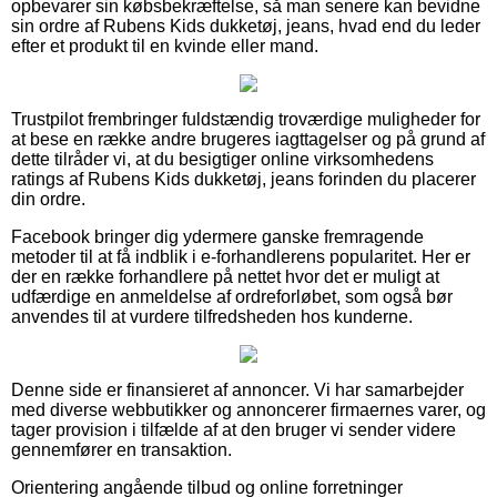
opbevarer sin købsbekræftelse, så man senere kan bevidne
sin ordre af Rubens Kids dukketøj, jeans, hvad end du leder
efter et produkt til en kvinde eller mand.
Trustpilot frembringer fuldstændig troværdige muligheder for
at bese en række andre brugeres iagttagelser og på grund af
dette tilråder vi, at du besigtiger online virksomhedens
ratings af Rubens Kids dukketøj, jeans forinden du placerer
din ordre.
Facebook bringer dig ydermere ganske fremragende
metoder til at få indblik i e-forhandlerens popularitet. Her er
der en række forhandlere på nettet hvor det er muligt at
udfærdige en anmeldelse af ordreforløbet, som også bør
anvendes til at vurdere tilfredsheden hos kunderne.
Denne side er finansieret af annoncer. Vi har samarbejder
med diverse webbutikker og annoncerer firmaernes varer, og
tager provision i tilfælde af at den bruger vi sender videre
gennemfører en transaktion.
Orientering angående tilbud og online forretninger