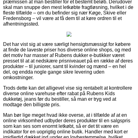
præmissen at man bestiller for et bestemt beløb. Derudover
skal man snuppe den mest letkøbte fragtløsning, hvilket i de
fleste tilfælde – om du befinder sig nær Køge, Skive eller
Fredensborg – vil være at få dem til at køre ordren til et
afhentningssted.
Det har vist sig at være særligt hensigtsmæssigt for købere
at finde de laveste priser hos diverse online shops, og med
det motiv har masser af Rubens dukker e-butikker været
presset til at at nedskære prisniveauet på en række af deres
produkter – til juniorer, samt til kvinder og mænd – en hel
del, og endda nogle gange sikre levering uden
omkostninger.
Trods dette kan det alligevel vise sig rentabelt at kontrollere
diverse online varehuse efter rabat på Rubens Kids
dukketøj, jeans før du bestiller, så man er tryg ved at
modtage den billigste pris.
Man bør lige meget hvad ikke overse, at i tilfælde af at en
online virksomhed udbyder deres produkter til en salgspris
som kan ses som enormt letkøbt, så er det tit være en
indikator for en uoprigtig online butik. Handler med kort er
imidlertid dækket ind under en lovbestemmelse, hvilket