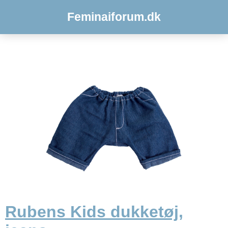
Feminaiforum.dk
Rubens Kids dukketøj,