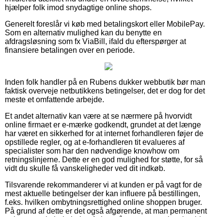
hjælper folk imod snydagtige online shops.
Generelt foreslår vi køb med betalingskort eller MobilePay.
Som en alternativ mulighed kan du benytte en
afdragsløsning som fx ViaBill, ifald du efterspørger at
finansiere betalingen over en periode.
Inden folk handler på en Rubens dukker webbutik bør man
faktisk overveje netbutikkens betingelser, det er dog for det
meste et omfattende arbejde.
Et andet alternativ kan være at se nærmere på hvorvidt
online firmaet er e-mærke godkendt, grundet at det længe
har været en sikkerhed for at internet forhandleren føjer de
opstillede regler, og at e-forhandleren tit evalueres af
specialister som har den nødvendige knowhow om
retningslinjerne. Dette er en god mulighed for støtte, for så
vidt du skulle få vanskeligheder ved dit indkøb.
Tilsvarende rekommanderer vi at kunden er på vagt for de
mest aktuelle betingelser der kan influere på bestillingen,
f.eks. hvilken ombytningsrettighed online shoppen bruger.
På grund af dette er det også afgørende, at man permanent