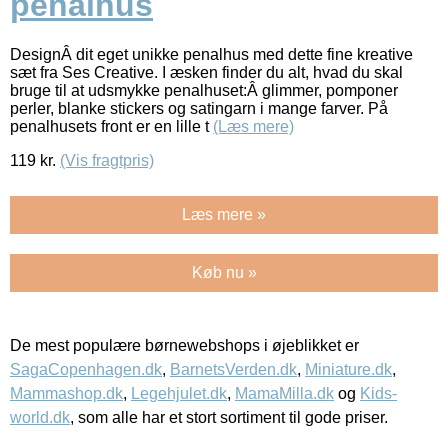
penalhus
DesignÂ dit eget unikke penalhus med dette fine kreative
sæt fra Ses Creative. I æsken finder du alt, hvad du skal
bruge til at udsmykke penalhuset:Â glimmer, pomponer
perler, blanke stickers og satingarn i mange farver. På
penalhusets front er en lille t
(Læs mere)
119
kr.
(Vis fragtpris)
Læs mere »
Køb nu »
De mest populære børnewebshops i øjeblikket er
SagaCopenhagen.dk
,
BarnetsVerden.dk
,
Miniature.dk
,
Mammashop.dk
,
Legehjulet.dk
,
MamaMilla.dk
og
Kids-
world.dk
, som alle har et stort sortiment til gode priser.