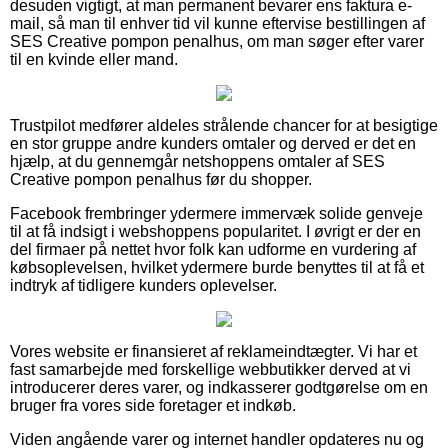
desuden vigtigt, at man permanent bevarer ens faktura e-
mail, så man til enhver tid vil kunne eftervise bestillingen af
SES Creative pompon penalhus, om man søger efter varer
til en kvinde eller mand.
Trustpilot medfører aldeles strålende chancer for at besigtige
en stor gruppe andre kunders omtaler og derved er det en
hjælp, at du gennemgår netshoppens omtaler af SES
Creative pompon penalhus før du shopper.
Facebook frembringer ydermere immervæk solide genveje
til at få indsigt i webshoppens popularitet. I øvrigt er der en
del firmaer på nettet hvor folk kan udforme en vurdering af
købsoplevelsen, hvilket ydermere burde benyttes til at få et
indtryk af tidligere kunders oplevelser.
Vores website er finansieret af reklameindtægter. Vi har et
fast samarbejde med forskellige webbutikker derved at vi
introducerer deres varer, og indkasserer godtgørelse om en
bruger fra vores side foretager et indkøb.
Viden angående varer og internet handler opdateres nu og