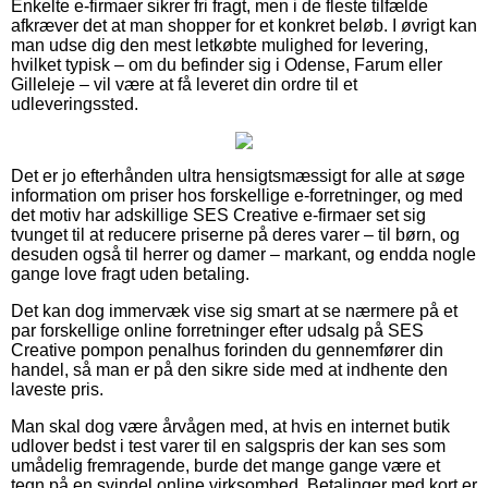
Enkelte e-firmaer sikrer fri fragt, men i de fleste tilfælde
afkræver det at man shopper for et konkret beløb. I øvrigt kan
man udse dig den mest letkøbte mulighed for levering,
hvilket typisk – om du befinder sig i Odense, Farum eller
Gilleleje – vil være at få leveret din ordre til et
udleveringssted.
Det er jo efterhånden ultra hensigtsmæssigt for alle at søge
information om priser hos forskellige e-forretninger, og med
det motiv har adskillige SES Creative e-firmaer set sig
tvunget til at reducere priserne på deres varer – til børn, og
desuden også til herrer og damer – markant, og endda nogle
gange love fragt uden betaling.
Det kan dog immervæk vise sig smart at se nærmere på et
par forskellige online forretninger efter udsalg på SES
Creative pompon penalhus forinden du gennemfører din
handel, så man er på den sikre side med at indhente den
laveste pris.
Man skal dog være årvågen med, at hvis en internet butik
udlover bedst i test varer til en salgspris der kan ses som
umådelig fremragende, burde det mange gange være et
tegn på en svindel online virksomhed. Betalinger med kort er