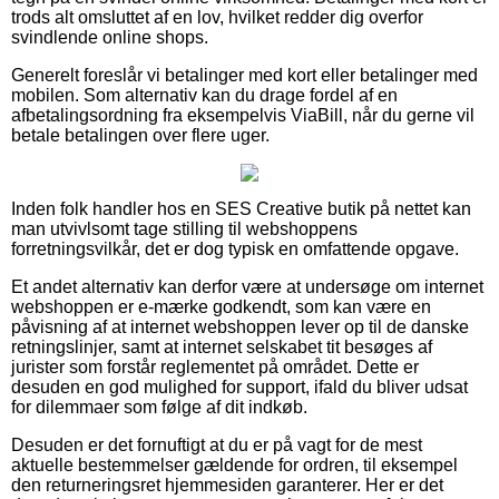
trods alt omsluttet af en lov, hvilket redder dig overfor
svindlende online shops.
Generelt foreslår vi betalinger med kort eller betalinger med
mobilen. Som alternativ kan du drage fordel af en
afbetalingsordning fra eksempelvis ViaBill, når du gerne vil
betale betalingen over flere uger.
Inden folk handler hos en SES Creative butik på nettet kan
man utvivlsomt tage stilling til webshoppens
forretningsvilkår, det er dog typisk en omfattende opgave.
Et andet alternativ kan derfor være at undersøge om internet
webshoppen er e-mærke godkendt, som kan være en
påvisning af at internet webshoppen lever op til de danske
retningslinjer, samt at internet selskabet tit besøges af
jurister som forstår reglementet på området. Dette er
desuden en god mulighed for support, ifald du bliver udsat
for dilemmaer som følge af dit indkøb.
Desuden er det fornuftigt at du er på vagt for de mest
aktuelle bestemmelser gældende for ordren, til eksempel
den returneringsret hjemmesiden garanterer. Her er det