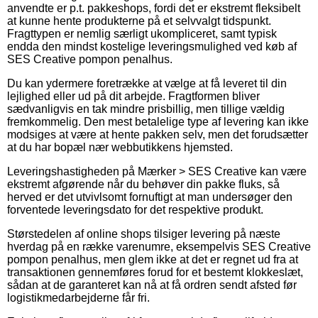
anvendte er p.t. pakkeshops, fordi det er ekstremt fleksibelt
at kunne hente produkterne på et selvvalgt tidspunkt.
Fragttypen er nemlig særligt ukompliceret, samt typisk
endda den mindst kostelige leveringsmulighed ved køb af
SES Creative pompon penalhus.
Du kan ydermere foretrække at vælge at få leveret til din
lejlighed eller ud på dit arbejde. Fragtformen bliver
sædvanligvis en tak mindre prisbillig, men tillige vældig
fremkommelig. Den mest betalelige type af levering kan ikke
modsiges at være at hente pakken selv, men det forudsætter
at du har bopæl nær webbutikkens hjemsted.
Leveringshastigheden på Mærker > SES Creative kan være
ekstremt afgørende når du behøver din pakke fluks, så
herved er det utvivlsomt fornuftigt at man undersøger den
forventede leveringsdato for det respektive produkt.
Størstedelen af online shops tilsiger levering på næste
hverdag på en række varenumre, eksempelvis SES Creative
pompon penalhus, men glem ikke at det er regnet ud fra at
transaktionen gennemføres forud for et bestemt klokkeslæt,
sådan at de garanteret kan nå at få ordren sendt afsted før
logistikmedarbejderne får fri.