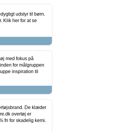
tigt udstyr til børn.
 Klik her for at se
tøj med fokus på
t inden for målgruppen
ppe inspiration til
vertøjsbrand. De klæder
ure.dk overtøj er
fri for skadelig kemi.