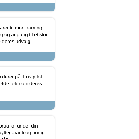
er til mor, barn og
 og adgang til et stort
se deres udvalg.
kterer på Trustpilot
elde retur om deres
brug for under din
yttegaranti og hurtig