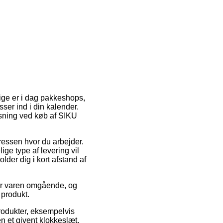
lige er i dag pakkeshops,
asser ind i din kalender.
øsning ved køb af SIKU
ressen hvor du arbejder.
ge type af levering vil
der dig i kort afstand af
er varen omgående, og
 produkt.
produkter, eksempelvis
n et givent klokkeslæt,