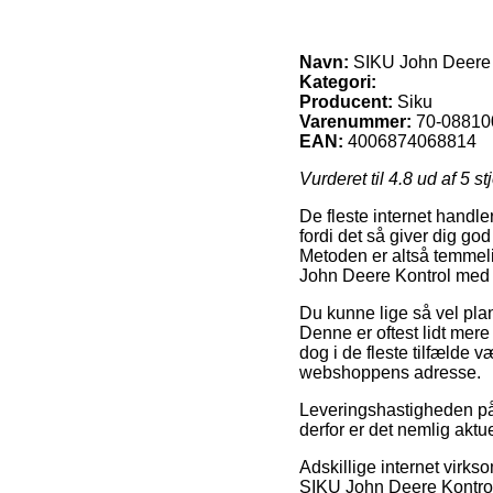
Navn:
SIKU John Deere 
Kategori:
Producent:
Siku
Varenummer:
70-08810
EAN:
4006874068814
Vurderet til
4.8
ud af 5 st
De fleste internet handle
fordi det så giver dig god
Metoden er altså temmeli
John Deere Kontrol med 
Du kunne lige så vel plan
Denne er oftest lidt mere
dog i de fleste tilfælde 
webshoppens adresse.
Leveringshastigheden på
derfor er det nemlig aktu
Adskillige internet virks
SIKU John Deere Kontrol 