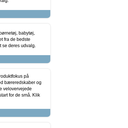
valg.
ørnetøj, babytøj,
t fra de bedste
at se deres udvalg.
produktfokus på
med bæreredskaber og
e velovervejede
tart for de små. Klik