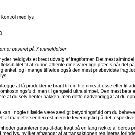
Kontrol med lys
0
jerner baseret på
7
anmeldelser
r yder heldigvis et bredt udvalg af fragtformer. Det mest alminde
 fleksibilitet til at kunne afhente dine varer lige præcis når det p
g enkel, og i mange tilfælde også den mest prisbevidste fragtl
lys.
lægge at få produkterne bragt til din hjemmeadresse eller til ad
 omkostningsfuld, men til gengæld ultra simpel. Den mest betaleli
være at du selv henter pakken, men dette nødvendiggør at du ophol
 kan i nogle tilfælde være særligt betydningsfuld om du behøv
elt at man efterser den estimerede leveringstid på det respektive
omheder garanterer dag-til-dag fragt på en lang række af deres 
med lys, hvilket afhænger af at transaktionen realiseres forinde