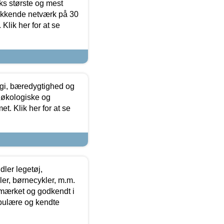
ks største og mest
ækkende netværk på 30
Klik her for at se
gi, bæredygtighed og
 økologiske og
t. Klik her for at se
ler legetøj,
r, børnecykler, m.m.
-mærket og godkendt i
opulære og kendte