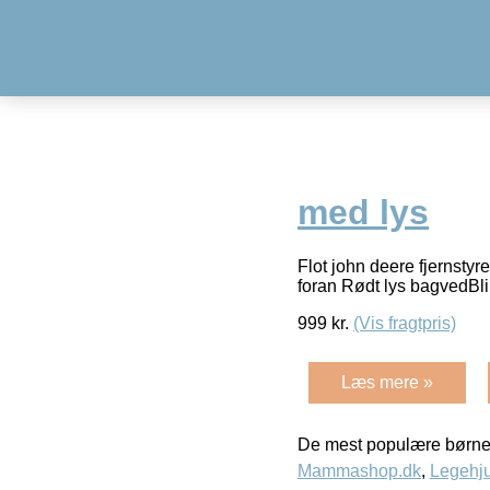
med lys
Flot john deere fjernstyr
foran Rødt lys bagvedBl
999
kr.
(Vis fragtpris)
Læs mere »
De mest populære børne
Mammashop.dk
,
Legehju