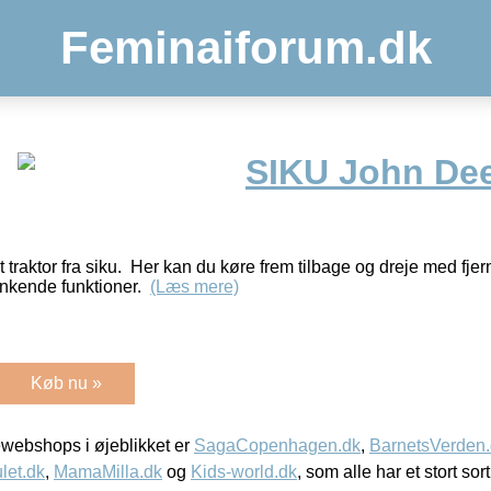
Feminaiforum.dk
SIKU John Dee
et traktor fra siku. Her kan du køre frem tilbage og dreje med fje
inkende funktioner.
(Læs mere)
Køb nu »
webshops i øjeblikket er
SagaCopenhagen.dk
,
BarnetsVerden
let.dk
,
MamaMilla.dk
og
Kids-world.dk
, som alle har et stort sor