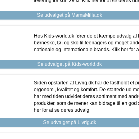
levering for kun 29 kr. Klik her for at se deres ud
Se udvalget på MamaMilla.dk
Hos Kids-world.dk fører de et kæmpe udvalg af b
børnesko, tøj og sko til teenagers og meget ande
nationale og internationale brands. Klik her for 
Se udvalget på Kids-world.dk
Siden opstarten af Livrig.dk har de fastholdt et 
ergonomi, kvalitet og komfort. De startede ud 
har med tiden udvidet deres sortiment med andr
produkter, som de mener kan bidrage til en god s
her for at se deres udvalg.
Se udvalget på Livrig.dk