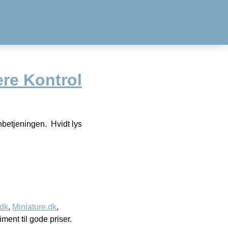
re Kontrol
rnbetjeningen. Hvidt lys
.dk
,
Miniature.dk
,
timent til gode priser.