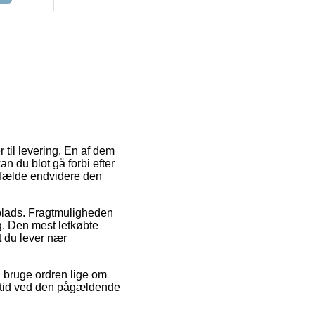
 til levering. En af dem
 du blot gå forbi efter
tilfælde endvidere den
dsplads. Fragtmuligheden
g. Den mest letkøbte
t du lever nær
l bruge ordren lige om
gstid ved den pågældende