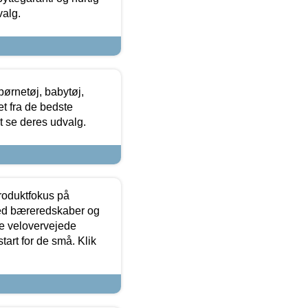
valg.
ørnetøj, babytøj,
t fra de bedste
at se deres udvalg.
produktfokus på
med bæreredskaber og
e velovervejede
tart for de små. Klik