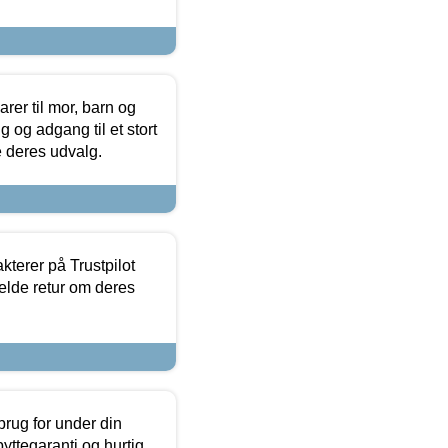
er til mor, barn og
 og adgang til et stort
se deres udvalg.
kterer på Trustpilot
elde retur om deres
brug for under din
yttegaranti og hurtig