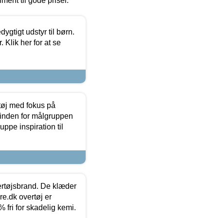
timent til gode priser.
tigt udstyr til børn.
 Klik her for at se
tøj med fokus på
t inden for målgruppen
ppe inspiration til
vertøjsbrand. De klæder
ure.dk overtøj er
fri for skadelig kemi.