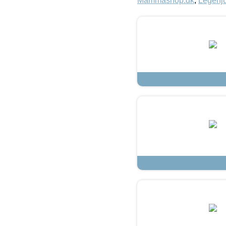
Mammashop.dk
,
Legehju