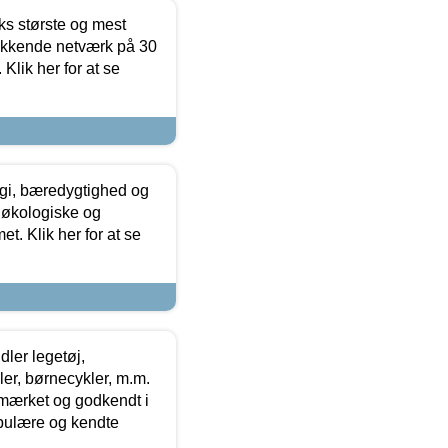
ks største og mest
ækkende netværk på 30
Klik her for at se
gi, bæredygtighed og
 økologiske og
t. Klik her for at se
ler legetøj,
r, børnecykler, m.m.
-mærket og godkendt i
opulære og kendte