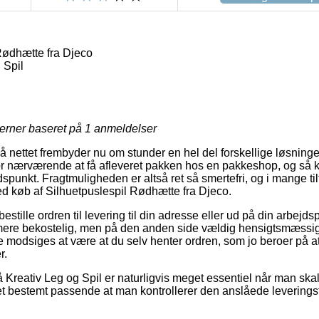
Rødhætte fra Djeco
 Spil
jerner baseret på
1
anmeldelser
 nettet frembyder nu om stunder en hel del forskellige løsninger
or nærværende at få afleveret pakken hos en pakkeshop, og så kan
tidspunkt. Fragtmuligheden er altså ret så smertefri, og i mange 
ved køb af Silhuetpuslespil Rødhætte fra Djeco.
estille ordren til levering til din adresse eller ud på din arbej
e mere bekostelig, men på den anden side vældig hensigtsmæssi
 modsiges at være at du selv henter ordren, som jo beroer på a
r.
Kreativ Leg og Spil er naturligvis meget essentiel når man ska
 det bestemt passende at man kontrollerer den anslåede leverin