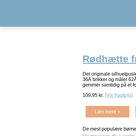
Rødhætte f
Det originale silhuetpusl
36Â brikker og måler 62
gemmer samtidig på et f
109.95
kr.
(Vis fragtpris)
Læs mere »
De mest populære børne