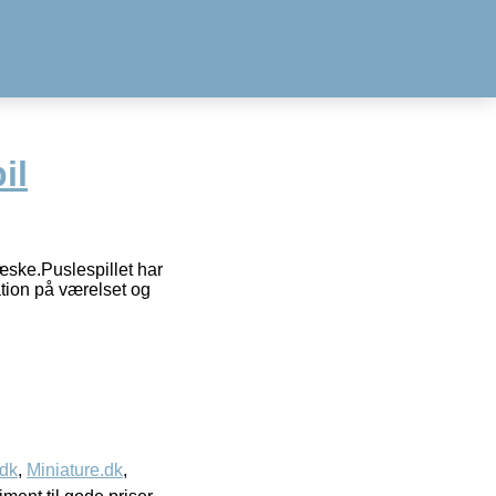
il
 æske.Puslespillet har
tion på værelset og
.dk
,
Miniature.dk
,