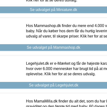
Klik her for at se deres udvalg.
Se udvalget på Miniature.dk
Hos Mammashop.dk finder du mere end 4.000 var
baby. Når du køber hos dem får du hurtig levering
udvalg af varer, til skarpe priser. Klik her for at 
Se udvalget på Mammashop.dk
Legehjulet.dk er e-Mærket og får de højeste kara
hvor over 6.000 mennesker har brugt tid på at m
oplevelse. Klik her for at se deres udvalg.
Se udvalget på Legehjulet.dk
Hos MamaMilla.dk finder du alt det, som du har 
graviditet og den første tid med baby. 60 dages b