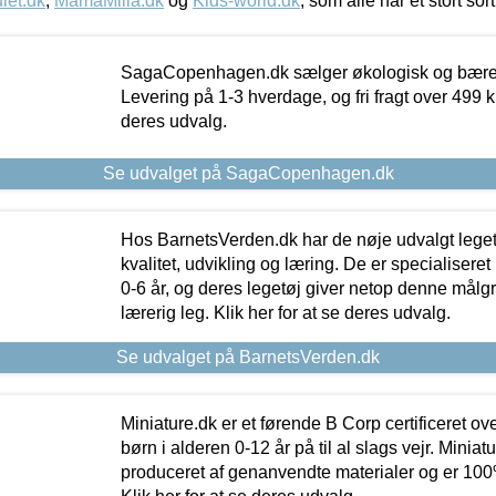
let.dk
,
MamaMilla.dk
og
Kids-world.dk
, som alle har et stort sor
SagaCopenhagen.dk sælger økologisk og bæredyg
Levering på 1-3 hverdage, og fri fragt over 499 kr.
deres udvalg.
Se udvalget på SagaCopenhagen.dk
Hos BarnetsVerden.dk har de nøje udvalgt lege
kvalitet, udvikling og læring. De er specialisere
0-6 år, og deres legetøj giver netop denne målgru
lærerig leg. Klik her for at se deres udvalg.
Se udvalget på BarnetsVerden.dk
Miniature.dk er et førende B Corp certificeret o
børn i alderen 0-12 år på til al slags vejr. Miniat
produceret af genanvendte materialer og er 100% 