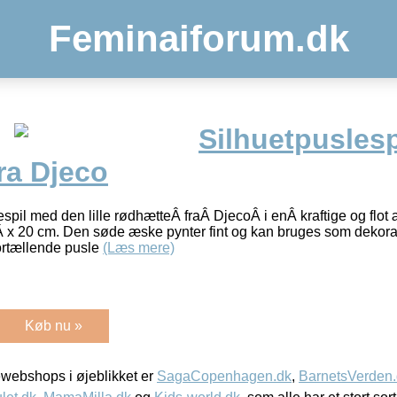
Feminaiforum.dk
Silhuetpuslesp
ra Djeco
espil med den lille rødhætteÂ fraÂ DjecoÂ i enÂ kraftige og flot
Â x 20 cm. Den søde æske pynter fint og kan bruges som dekora
ortællende pusle
(Læs mere)
Køb nu »
webshops i øjeblikket er
SagaCopenhagen.dk
,
BarnetsVerden