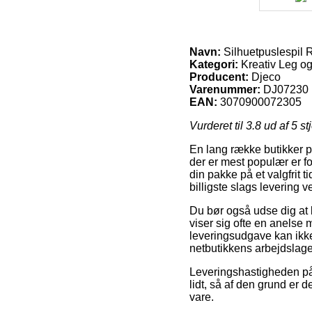
Navn:
Silhuetpuslespil 
Kategori:
Kreativ Leg og
Producent:
Djeco
Varenummer:
DJ07230
EAN:
3070900072305
Vurderet til
3.8
ud af 5 st
En lang række butikker på
der er mest populær er f
din pakke på et valgfrit 
billigste slags levering 
Du bør også udse dig at b
viser sig ofte en anels
leveringsudgave kan ikke
netbutikkens arbejdslage
Leveringshastigheden på 
lidt, så af den grund er
vare.