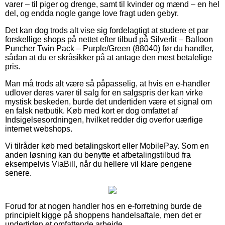
varer – til piger og drenge, samt til kvinder og mænd – en hel
del, og endda nogle gange love fragt uden gebyr.
Det kan dog trods alt vise sig fordelagtigt at studere et par
forskellige shops på nettet efter tilbud på Silverlit – Balloon
Puncher Twin Pack – Purple/Green (88040) før du handler,
sådan at du er skråsikker på at antage den mest betalelige
pris.
Man må trods alt være så påpasselig, at hvis en e-handler
udlover deres varer til salg for en salgspris der kan virke
mystisk beskeden, burde det undertiden være et signal om
en falsk netbutik. Køb med kort er dog omfattet af
Indsigelsesordningen, hvilket redder dig overfor uærlige
internet webshops.
Vi tilråder køb med betalingskort eller MobilePay. Som en
anden løsning kan du benytte et afbetalingstilbud fra
eksempelvis ViaBill, når du hellere vil klare pengene
senere.
Forud for at nogen handler hos en e-forretning burde de
principielt kigge på shoppens handelsaftale, men det er
undertiden et omfattende arbejde.