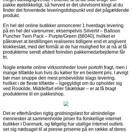
pakke øjeblikkeligt, så herved er det utvivlsomt klogt at du
finder det forventede leveringstidspunkt ved det pågældende
produkt.
En hel del online butikker annoncerer 1 hverdags levering
på en hel del varenumre, eksempelvis Silverlit – Balloon
Puncher Twin Pack – Purple/Green (88040), hvilket er
påkrævet at bestillingen realiseres tidligere end et angivent
klokkeslæt, med det formål at de har mulighed for at nå at få
produkterne sendt afsted forinden pakkemedarbejderne får
fri.
Nogle enkelte online virksomheder lover portofri fragt, men i
mange tilfælde kun hvis du køber for en bestemt pris. I øvrigt
bør man snuppe den mest prisbevidste slags levering,
hvilket i de fleste tilfælde – ligegyldigt om du opholder sig
ved Roskilde, Middelfart eller Skælskør – er at få bragt
produkterne til en pakkeshop.
Det er efterhånden rigtig gnidningsløst for almindelige
mennesker at sammenholde priser fra forskellige internet
butikker i Danmark, og følgelig har utallige internet outlets
set sig nødsaget til at presse priserne på en række af deres