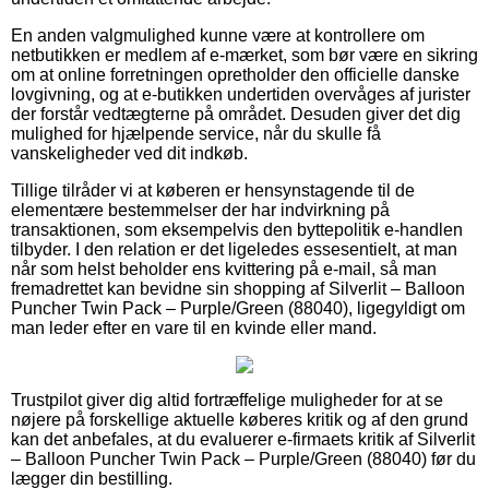
En anden valgmulighed kunne være at kontrollere om
netbutikken er medlem af e-mærket, som bør være en sikring
om at online forretningen opretholder den officielle danske
lovgivning, og at e-butikken undertiden overvåges af jurister
der forstår vedtægterne på området. Desuden giver det dig
mulighed for hjælpende service, når du skulle få
vanskeligheder ved dit indkøb.
Tillige tilråder vi at køberen er hensynstagende til de
elementære bestemmelser der har indvirkning på
transaktionen, som eksempelvis den byttepolitik e-handlen
tilbyder. I den relation er det ligeledes essesentielt, at man
når som helst beholder ens kvittering på e-mail, så man
fremadrettet kan bevidne sin shopping af Silverlit – Balloon
Puncher Twin Pack – Purple/Green (88040), ligegyldigt om
man leder efter en vare til en kvinde eller mand.
Trustpilot giver dig altid fortræffelige muligheder for at se
nøjere på forskellige aktuelle køberes kritik og af den grund
kan det anbefales, at du evaluerer e-firmaets kritik af Silverlit
– Balloon Puncher Twin Pack – Purple/Green (88040) før du
lægger din bestilling.