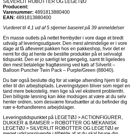
SILVERLIT ROBOTTER OG LEGETØJ
Producent:
Varenummer:
4891813880400
EAN:
4891813880400
Vurderet til
4.1
ud af 5 stjerner baseret på
39
anmeldelser
En masse outlets på nettet frembyder i vore dage et bredt
udvalg af leveringsudgaver. Den mest almindelige er i vore
dage at få afleveret pakken hos en pakkeshop, hvor det er
nemt for dig at hente de bestilte produkter på et selvvalgt
tidspunkt. Den er jo særligt let gængelig, samt tit ligeledes
den mest betalelige fragtløsning ved køb af Silverlit –
Balloon Puncher Twin Pack – Purple/Green (88040).
Du bør også beslutte dig for at vælge afsending hjem til dig
eller til din arbejdsplads. Leveringstypen bliver som regel en
tand mere bekostelig, men lige så vel ekstremt problemfri.
Den billigste løsning kan ikke modsiges at være at du selv
henter ordren, som desværre forudsætter at du befinder dig
nær e-forhandlerens arbejdslager.
Leveringstidspunktet på LEGETØJ > ACTIONFIGURER,
DUKKER & BAMSER > ROBOTTER OG MEKANISK
LEGETØJ > SILVERLIT ROBOTTER OG LEGETØJ er
meget udslagsgivende i tilfælde af at du skal bruge din