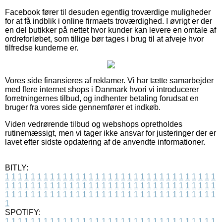
Facebook fører til desuden egentlig troværdige muligheder
for at få indblik i online firmaets troværdighed. I øvrigt er der
en del butikker på nettet hvor kunder kan levere en omtale af
ordreforløbet, som tillige bør tages i brug til at afveje hvor
tilfredse kunderne er.
Vores side finansieres af reklamer. Vi har tætte samarbejder
med flere internet shops i Danmark hvori vi introducerer
forretningernes tilbud, og indhenter betaling forudsat en
bruger fra vores side gennemfører et indkøb.
Viden vedrørende tilbud og webshops opretholdes
rutinemæssigt, men vi tager ikke ansvar for justeringer der er
lavet efter sidste opdatering af de anvendte informationer.
BITLY:
1
1
1
1
1
1
1
1
1
1
1
1
1
1
1
1
1
1
1
1
1
1
1
1
1
1
1
1
1
1
1
1
1
1
1
1
1
1
1
1
1
1
1
1
1
1
1
1
1
1
1
1
1
1
1
1
1
1
1
1
1
1
1
1
1
1
1
1
1
1
1
1
1
1
1
1
1
1
1
1
1
1
1
1
1
1
1
1
1
1
1
1
1
1
1
1
1
1
1
1
SPOTIFY:
1
1
1
1
1
1
1
1
1
1
1
1
1
1
1
1
1
1
1
1
1
1
1
1
1
1
1
1
1
1
1
1
1