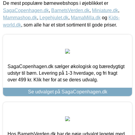
De mest populære børnewebshops i øjeblikket er
SagaCopenhagen.dk
,
BarnetsVerden.dk
,
Miniature.dk
,
Mammashop.dk
,
Legehjulet.dk
,
MamaMilla.dk
og
Kids-
world.dk
, som alle har et stort sortiment til gode priser.
SagaCopenhagen.dk sælger økologisk og bæredygtigt
udstyr til børn. Levering på 1-3 hverdage, og fri fragt
over 499 kr. Klik her for at se deres udvalg.
Se udvalget på SagaCopenhagen.dk
Hos BarnetsVerden.dk har de nøje udvalgt legetøj med