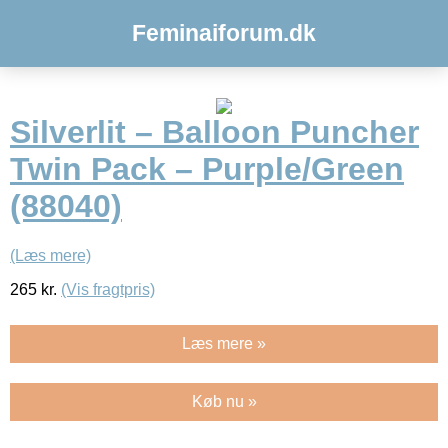
Feminaiforum.dk
Silverlit – Balloon Puncher
Twin Pack – Purple/Green
(88040)
(Læs mere)
265
kr.
(Vis fragtpris)
Læs mere »
Køb nu »