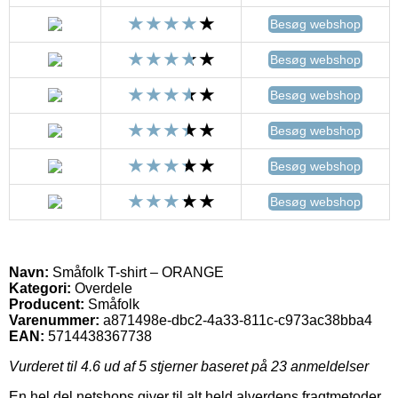
Besøg webshop
Besøg webshop
Besøg webshop
Besøg webshop
Besøg webshop
Besøg webshop
Navn:
Småfolk T-shirt – ORANGE
Kategori:
Overdele
Producent:
Småfolk
Varenummer:
a871498e-dbc2-4a33-811c-c973ac38bba4
EAN:
5714438367738
Vurderet til
4.6
ud af 5 stjerner baseret på
23
anmeldelser
En hel del netshops giver til alt held alverdens fragtmetoder.