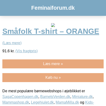
Feminaiforum.dk
Småfolk T-shirt – ORANGE
(Læs mere)
91.6
kr.
(Vis fragtpris)
Læs mere »
Køb nu »
De mest populære børnewebshops i øjeblikket er
SagaCopenhagen.dk
,
BarnetsVerden.dk
,
Miniature.dk
,
Mammashop.dk
,
Legehjulet.dk
,
MamaMilla.dk
og
Kids-