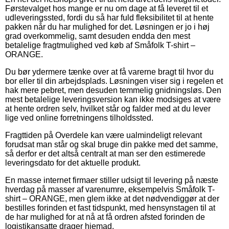
Førstevalget hos mange er nu om dage at få leveret til et
udleveringssted, fordi du så har fuld fleksibilitet til at hente
pakken når du har mulighed for det. Løsningen er jo i høj
grad overkommelig, samt desuden endda den mest
betalelige fragtmulighed ved køb af Småfolk T-shirt –
ORANGE.
Du bør ydermere tænke over at få varerne bragt til hvor du
bor eller til din arbejdsplads. Løsningen viser sig i regelen et
hak mere pebret, men desuden temmelig gnidningsløs. Den
mest betalelige leveringsversion kan ikke modsiges at være
at hente ordren selv, hvilket står og falder med at du lever
lige ved online forretningens tilholdssted.
Fragttiden på Overdele kan være ualmindeligt relevant
forudsat man står og skal bruge din pakke med det samme,
så derfor er det altså centralt at man ser den estimerede
leveringsdato for det aktuelle produkt.
En masse internet firmaer stiller udsigt til levering på næste
hverdag på masser af varenumre, eksempelvis Småfolk T-
shirt – ORANGE, men glem ikke at det nødvendiggør at der
bestilles forinden et fast tidspunkt, med hensynstagen til at
de har mulighed for at nå at få ordren afsted forinden de
logistikansatte drager hjemad.