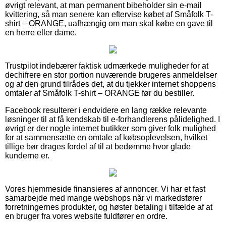
øvrigt relevant, at man permanent bibeholder sin e-mail
kvittering, så man senere kan eftervise købet af Småfolk T-
shirt – ORANGE, uafhængig om man skal købe en gave til
en herre eller dame.
Trustpilot indebærer faktisk udmærkede muligheder for at
dechifrere en stor portion nuværende brugeres anmeldelser
og af den grund tilrådes det, at du tjekker internet shoppens
omtaler af Småfolk T-shirt – ORANGE før du bestiller.
Facebook resulterer i endvidere en lang række relevante
løsninger til at få kendskab til e-forhandlerens pålidelighed. I
øvrigt er der nogle internet butikker som giver folk mulighed
for at sammensætte en omtale af købsoplevelsen, hvilket
tillige bør drages fordel af til at bedømme hvor glade
kunderne er.
Vores hjemmeside finansieres af annoncer. Vi har et fast
samarbejde med mange webshops når vi markedsfører
forretningernes produkter, og høster betaling i tilfælde af at
en bruger fra vores website fuldfører en ordre.