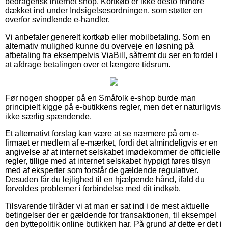
bedragerisk internet shop. Kortkøb er ikke desto mindre
dækket ind under Indsigelsesordningen, som støtter en
overfor svindlende e-handler.
Vi anbefaler generelt kortkøb eller mobilbetaling. Som en
alternativ mulighed kunne du overveje en løsning på
afbetaling fra eksempelvis ViaBill, såfremt du ser en fordel i
at afdrage betalingen over et længere tidsrum.
Før nogen shopper på en Småfolk e-shop burde man
principielt kigge på e-butikkens regler, men det er naturligvis
ikke særlig spændende.
Et alternativt forslag kan være at se nærmere på om e-
firmaet er medlem af e-mærket, fordi det almindeligvis er en
angivelse af at internet selskabet imødekommer de officielle
regler, tillige med at internet selskabet hyppigt føres tilsyn
med af eksperter som forstår de gældende regulativer.
Desuden får du lejlighed til en hjælpende hånd, ifald du
forvoldes problemer i forbindelse med dit indkøb.
Tilsvarende tilråder vi at man er sat ind i de mest aktuelle
betingelser der er gældende for transaktionen, til eksempel
den byttepolitik online butikken har. På grund af dette er det i