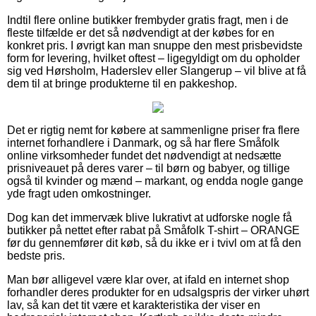
Indtil flere online butikker frembyder gratis fragt, men i de
fleste tilfælde er det så nødvendigt at der købes for en
konkret pris. I øvrigt kan man snuppe den mest prisbevidste
form for levering, hvilket oftest – ligegyldigt om du opholder
sig ved Hørsholm, Haderslev eller Slangerup – vil blive at få
dem til at bringe produkterne til en pakkeshop.
Det er rigtig nemt for købere at sammenligne priser fra flere
internet forhandlere i Danmark, og så har flere Småfolk
online virksomheder fundet det nødvendigt at nedsætte
prisniveauet på deres varer – til børn og babyer, og tillige
også til kvinder og mænd – markant, og endda nogle gange
yde fragt uden omkostninger.
Dog kan det immervæk blive lukrativt at udforske nogle få
butikker på nettet efter rabat på Småfolk T-shirt – ORANGE
før du gennemfører dit køb, så du ikke er i tvivl om at få den
bedste pris.
Man bør alligevel være klar over, at ifald en internet shop
forhandler deres produkter for en udsalgspris der virker uhørt
lav, så kan det tit være et karakteristika der viser en