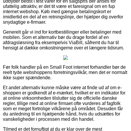
udbyder bedst i test varer for en salgspris der anses for
ufattelig attraktiv, er det tit være et faresignal om en fup
internet webshop. Køb med gængse betalingskort er
imidlertid en del af en retningslinje, der hjælper dig overfor
snydagtige e-firmaer.
Generelt går vi ind for kortbestillinger eller betalinger med
mobilen. Som et alternativ bør du drage fordel af en
afdragsløsning fra eksempelvis ViaBill, såfremt du har til
hensigt at dække omkostningerne over et længere tidsrum.
Før folk handler på en Small Foot internet forhandler bør de
reelt tyde webshoppens forretningsvilkår, men det er normalt
ikke super spændende.
Et andet alternativ kunne måske være at finde ud af om e-
shoppen er godkendt af e-mærket, hvilket er en indikator for
at online virksomheden tilslutter sig de officielle danske
regler, tillige med at online firmaet ofte vurderes af fagfolk
som er meget fortrolige vilkårene på området. Desuden får
du anledning til en hjælpende hånd, hvis du udsættes for
vanskeligheder i processen med din handel.
Tilmed er det fornuftigt at du er klar over de mest