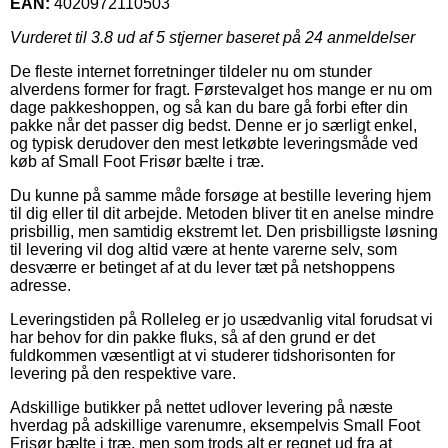
EAN:
4020972110503
Vurderet til
3.8
ud af 5 stjerner baseret på
24
anmeldelser
De fleste internet forretninger tildeler nu om stunder
alverdens former for fragt. Førstevalget hos mange er nu om
dage pakkeshoppen, og så kan du bare gå forbi efter din
pakke når det passer dig bedst. Denne er jo særligt enkel,
og typisk derudover den mest letkøbte leveringsmåde ved
køb af Small Foot Frisør bælte i træ.
Du kunne på samme måde forsøge at bestille levering hjem
til dig eller til dit arbejde. Metoden bliver tit en anelse mindre
prisbillig, men samtidig ekstremt let. Den prisbilligste løsning
til levering vil dog altid være at hente varerne selv, som
desværre er betinget af at du lever tæt på netshoppens
adresse.
Leveringstiden på Rolleleg er jo usædvanlig vital forudsat vi
har behov for din pakke fluks, så af den grund er det
fuldkommen væsentligt at vi studerer tidshorisonten for
levering på den respektive vare.
Adskillige butikker på nettet udlover levering på næste
hverdag på adskillige varenumre, eksempelvis Small Foot
Frisør bælte i træ, men som trods alt er regnet ud fra at