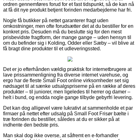
ordren gennemføres forud for et fast tidspunkt, så de kan nå
at få dit nye produkt betjent forinden medarbejderne har fri.
Nogle få butikker på nettet garanterer fragt uden
omkostninger, men ofte forudsætter det at du bestiller for en
konkret pris. Desuden må du beslutte sig for den mest
prisbevidste fragtform, der mange gange – uden hensyn til
om du befinder sig i Kolding, Odder eller Sæby – vil blive at
få bragt dine produkter til et udleveringssted.
Det er jo efterhånden vældig praktisk for internetbrugere at
lave prissammenligning fra diverse internet varehuse, og
ergo har de fleste Small Foot online virksomheder set sig
nødsaget til at sænke udsalgspriserne på en række af deres
produkter – til juniorer, men ligeledes til herrer og damer –
helt i bund, og endda nogle gange tilbyde gebyrfri levering.
Det kan dog alligevel være lukrativt at sammenholde et par
firmaer på nettet efter udsalg på Small Foot Frisør bælte i
træ forinden du bestiller, således at du er sikker på at
indhente den bedste pris.
Man skal dog ikke overse, at såfremt en e-forhandler