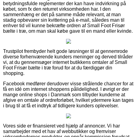
betydningsfulde reglementer der kan have indvirkning på
købet, som fx den returret virksomheden har. I den
sammenhæng er det på samme måde relevant, at man
stadig opbevarer sin kvittering på e-mail, således man til
enhver tid vil kunne bekræfte ordren af Small Foot Frisør
bælte i træ, om man skal købe gave til en mand eller kvinde.
Trustpilot frembyder helt gode løsninger til at gennemrode
diverse forhenværende kunders meninger og derved tilråder
vi, at du gennemsøger internet butikkens omtaler af Small
Foot Frisør bælte i træ forud for at du færdiggør din
shopping.
Facebook medfører derudover visse strålende chancer for at
få en idé om internet shoppens pålidelighed. I øvrigt er der
mange online shops i Danmark som tilbyder kunderne at
afgive en omtale af ordreforløbet, hvilket ydermere kan tages
i brug til at få et indtryk af tidligere kunders oplevelser.
Vores side er finansieret ved hjælp af annoncer. Vi har
samarbejder med et hav af webbutikker og fremviser
virksomhedernes produkter, og opnår kommission forudsat