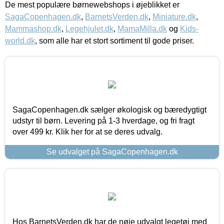
De mest populære børnewebshops i øjeblikket er
SagaCopenhagen.dk
,
BarnetsVerden.dk
,
Miniature.dk
,
Mammashop.dk
,
Legehjulet.dk
,
MamaMilla.dk
og
Kids-
world.dk
, som alle har et stort sortiment til gode priser.
SagaCopenhagen.dk sælger økologisk og bæredygtigt
udstyr til børn. Levering på 1-3 hverdage, og fri fragt
over 499 kr. Klik her for at se deres udvalg.
Se udvalget på SagaCopenhagen.dk
Hos BarnetsVerden.dk har de nøje udvalgt legetøj med