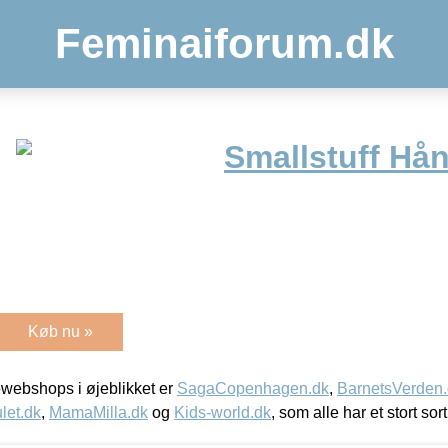
Feminaiforum.dk
Smallstuff Hå
Køb nu »
webshops i øjeblikket er
SagaCopenhagen.dk
,
BarnetsVerden
let.dk
,
MamaMilla.dk
og
Kids-world.dk
, som alle har et stort sor