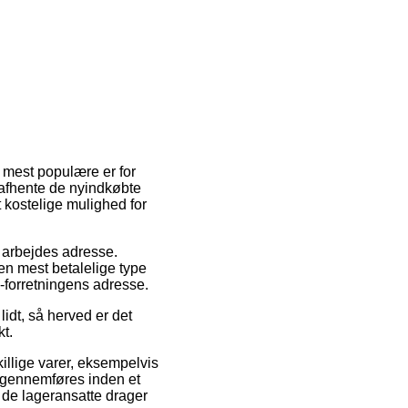
e mest populære er for
ne afhente de nyindkøbte
t kostelige mulighed for
it arbejdes adresse.
en mest betalelige type
e-forretningens adresse.
idt, så herved er det
t.
llige varer, eksempelvis
 gennemføres inden et
n de lageransatte drager