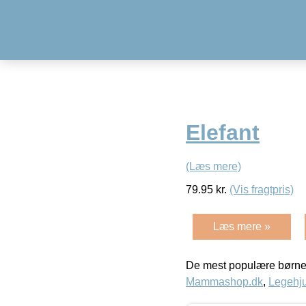
Elefant
(Læs mere)
79.95
kr.
(Vis fragtpris)
Læs mere »
De mest populære børne
Mammashop.dk
,
Legehju