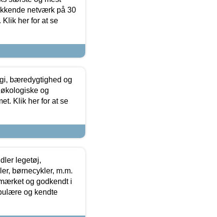
ækkende netværk på 30
Klik her for at se
gi, bæredygtighed og
 økologiske og
t. Klik her for at se
ler legetøj,
r, børnecykler, m.m.
-mærket og godkendt i
opulære og kendte