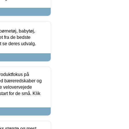
ørnetøj, babytøj,
t fra de bedste
at se deres udvalg.
produktfokus på
med bæreredskaber og
e velovervejede
tart for de små. Klik
ks største og mest