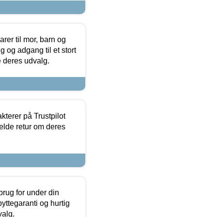
er til mor, barn og
 og adgang til et stort
se deres udvalg.
kterer på Trustpilot
elde retur om deres
brug for under din
yttegaranti og hurtig
valg.