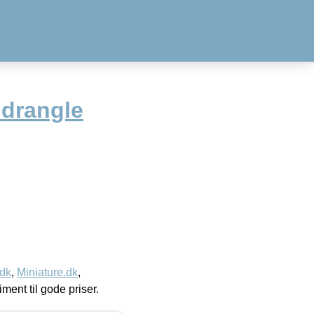
ndrangle
.dk
,
Miniature.dk
,
timent til gode priser.