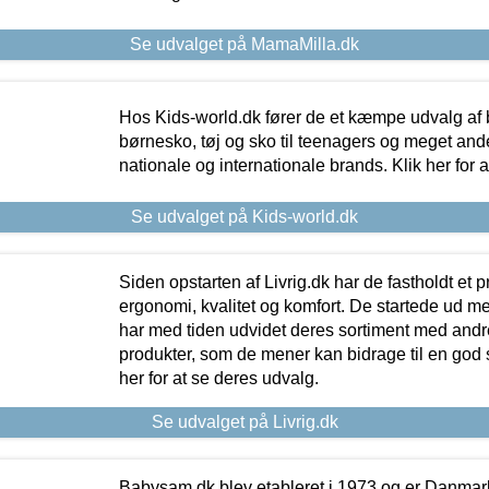
Se udvalget på MamaMilla.dk
Hos Kids-world.dk fører de et kæmpe udvalg af b
børnesko, tøj og sko til teenagers og meget ande
nationale og internationale brands. Klik her for 
Se udvalget på Kids-world.dk
Siden opstarten af Livrig.dk har de fastholdt et 
ergonomi, kvalitet og komfort. De startede ud 
har med tiden udvidet deres sortiment med andr
produkter, som de mener kan bidrage til en god s
her for at se deres udvalg.
Se udvalget på Livrig.dk
Babysam.dk blev etableret i 1973 og er Danmar