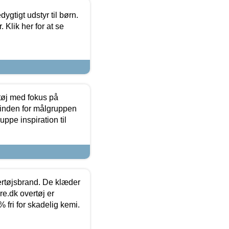
tigt udstyr til børn.
 Klik her for at se
tøj med fokus på
t inden for målgruppen
ppe inspiration til
vertøjsbrand. De klæder
ure.dk overtøj er
fri for skadelig kemi.