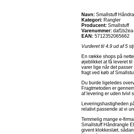
Navn:
Smallstuff Håndra
Kategori:
Rangler
Producent:
Smallstuff
Varenummer:
daf1b2ea
EAN:
5712352065662
Vurderet til
4.9
ud af 5 st
En række shops på nettet
øjeblikket at få leveret t
varer lige når det passer
fragt ved køb af Smallstu
Du burde ligeledes overvej
Fragtmetoden er gennemsn
af levering er uden tvivl
Leveringshastigheden på 
relativt passende at vi 
Temmelig mange e-firmae
Smallstuff Håndrangle E
givent klokkeslæt, sådan 