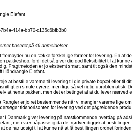
ngle Elefant
-7b4a-414a-bb70-c135c6bfb3b0
jerner baseret på
46
anmeldelser
 frembyder nu en række forskellige former for levering. En af d
il en pakkeshop, fordi det så giver dig god fleksibilitet til at kun
 dig. Fragtmetoden er jo ekstremt smart, samt tit også den minds
ff Håndrangle Elefant.
e at bestille varerne til levering til din private bopæl eller til d
itligt en smule dyrere, men lige så vel rigtig uproblematisk. D
 selv at hente pakken, men det er betinget af at du lever nærved 
Rangler er jo ret bestemmende når vi mangler varerne lige om l
undersøger tidshorisonten for levering ved det pågældende produk
r i Danmark giver levering på næstkommende hverdag på adski
lefant, men vær påpasselig da det nødvendiggør at bestillingen
at de har udsigt til at kunne nå at få bestillingen ordnet forinde