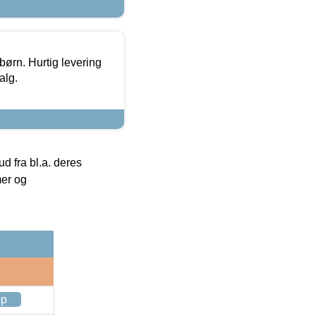
 børn. Hurtig levering
alg.
 fra bl.a. deres
mer og
op