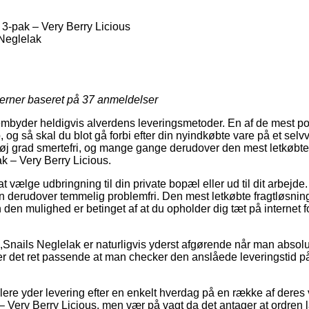
3-pak – Very Berry Licious
Neglelak
jerner baseret på
37
anmeldelser
embyder heldigvis alverdens leveringsmetoder. En af de mest pop
 og så skal du blot gå forbi efter din nyindkøbte vare på et selvv
høj grad smertefri, og mange gange derudover den mest letkøbte
k – Very Berry Licious.
at vælge udbringning til din private bopæl eller ud til dit arbejd
 derudover temmelig problemfri. Den mest letkøbte fragtløsning
 den mulighed er betinget af at du opholder dig tæt på internet 
,Snails Neglelak er naturligvis yderst afgørende når man absol
l er det ret passende at man checker den anslåede leveringstid
dlere yder levering efter en enkelt hverdag på en række af deres
 Very Berry Licious, men vær på vagt da det antager at ordren la