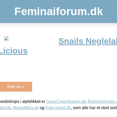
Feminaiforum.dk
Snails Neglela
Licious
Køb nu »
webshops i øjeblikket er
SagaCopenhagen.dk
,
BarnetsVerden
let.dk
,
MamaMilla.dk
og
Kids-world.dk
, som alle har et stort sor