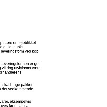
ulære er i øjeblikket
algt tidspunkt.
 leveringsform ved køb
e. Leveringsformen er godt
 vil dog utvivlsomt være
forhandlerens
ut skal bruge pakken
 på det vedkommende
 varer, eksempelvis
ves før et fastsat