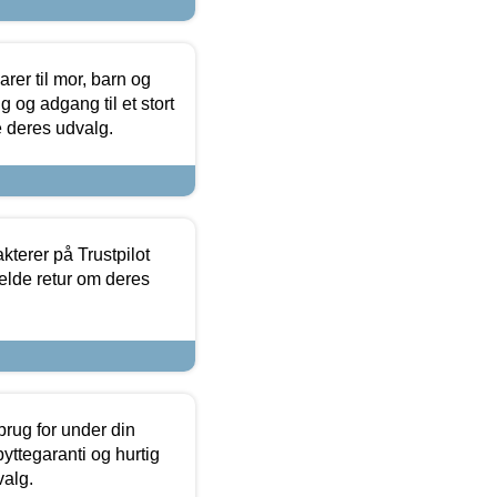
er til mor, barn og
 og adgang til et stort
se deres udvalg.
kterer på Trustpilot
elde retur om deres
brug for under din
yttegaranti og hurtig
valg.