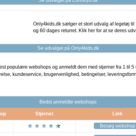
Se udvalget på Eurotoys.dk
Only4kids.dk sælger et stort udvalg af legetøj til
og 60 dages returret. Klik her for at se deres udv
Se udvalget på Only4kids.dk
t populære webshops og anmeldt dem med stjerner fra 1 til 5 ud
rrelse, kundeservice, brugervenlighed, betingelser, leveringsfor
Bedst anmeldte webshops
op
Stjerner
Link
Besøg webshop