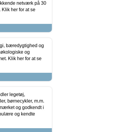
ækkende netværk på 30
Klik her for at se
gi, bæredygtighed og
 økologiske og
t. Klik her for at se
ler legetøj,
r, børnecykler, m.m.
-mærket og godkendt i
opulære og kendte