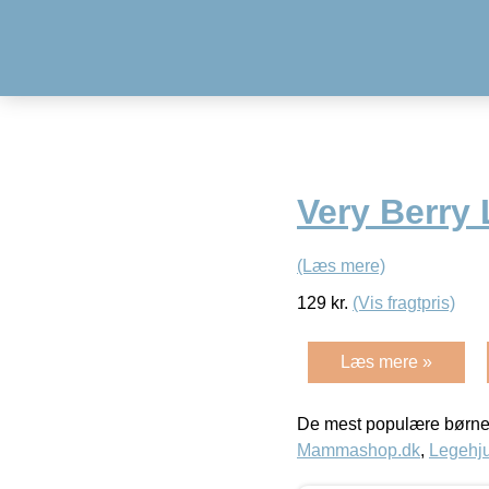
Very Berry 
(Læs mere)
129
kr.
(Vis fragtpris)
Læs mere »
De mest populære børne
Mammashop.dk
,
Legehju