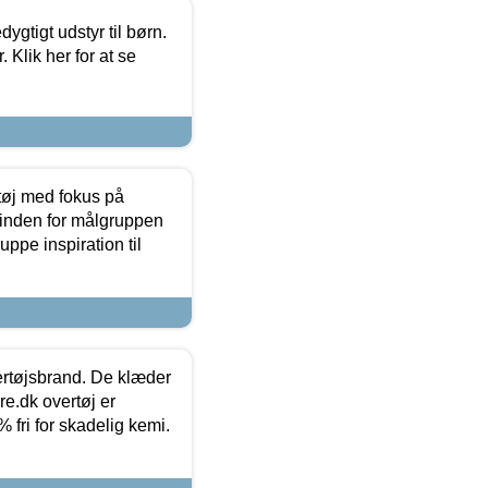
tigt udstyr til børn.
 Klik her for at se
tøj med fokus på
t inden for målgruppen
ppe inspiration til
vertøjsbrand. De klæder
ure.dk overtøj er
fri for skadelig kemi.