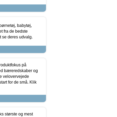
ørnetøj, babytøj,
t fra de bedste
at se deres udvalg.
produktfokus på
med bæreredskaber og
e velovervejede
tart for de små. Klik
ks største og mest