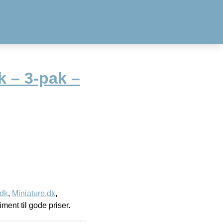
k – 3-pak –
.dk
,
Miniature.dk
,
timent til gode priser.