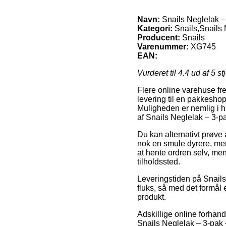
Navn:
Snails Neglelak – 
Kategori:
Snails,Snails 
Producent:
Snails
Varenummer:
XG745
EAN:
Vurderet til
4.4
ud af 5 st
Flere online varehuse fr
levering til en pakkeshop,
Muligheden er nemlig i 
af Snails Neglelak – 3-pa
Du kan alternativt prøve 
nok en smule dyrere, men
at hente ordren selv, men
tilholdssted.
Leveringstiden på Snails
fluks, så med det formå
produkt.
Adskillige online forhan
Snails Neglelak – 3-pak –