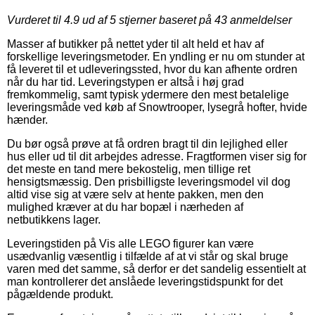
Vurderet til
4.9
ud af 5 stjerner baseret på
43
anmeldelser
Masser af butikker på nettet yder til alt held et hav af
forskellige leveringsmetoder. En yndling er nu om stunder at
få leveret til et udleveringssted, hvor du kan afhente ordren
når du har tid. Leveringstypen er altså i høj grad
fremkommelig, samt typisk ydermere den mest betalelige
leveringsmåde ved køb af Snowtrooper, lysegrå hofter, hvide
hænder.
Du bør også prøve at få ordren bragt til din lejlighed eller
hus eller ud til dit arbejdes adresse. Fragtformen viser sig for
det meste en tand mere bekostelig, men tillige ret
hensigtsmæssig. Den prisbilligste leveringsmodel vil dog
altid vise sig at være selv at hente pakken, men den
mulighed kræver at du har bopæl i nærheden af
netbutikkens lager.
Leveringstiden på Vis alle LEGO figurer kan være
usædvanlig væsentlig i tilfælde af at vi står og skal bruge
varen med det samme, så derfor er det sandelig essentielt at
man kontrollerer det anslåede leveringstidspunkt for det
pågældende produkt.