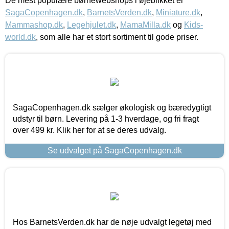
De mest populære børnewebshops i øjeblikket er
SagaCopenhagen.dk
,
BarnetsVerden.dk
,
Miniature.dk
,
Mammashop.dk
,
Legehjulet.dk
,
MamaMilla.dk
og
Kids-
world.dk
, som alle har et stort sortiment til gode priser.
SagaCopenhagen.dk sælger økologisk og bæredygtigt
udstyr til børn. Levering på 1-3 hverdage, og fri fragt
over 499 kr. Klik her for at se deres udvalg.
Se udvalget på SagaCopenhagen.dk
Hos BarnetsVerden.dk har de nøje udvalgt legetøj med