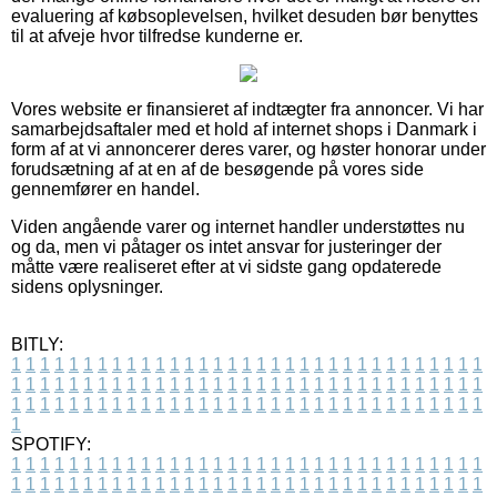
evaluering af købsoplevelsen, hvilket desuden bør benyttes
til at afveje hvor tilfredse kunderne er.
Vores website er finansieret af indtægter fra annoncer. Vi har
samarbejdsaftaler med et hold af internet shops i Danmark i
form af at vi annoncerer deres varer, og høster honorar under
forudsætning af at en af de besøgende på vores side
gennemfører en handel.
Viden angående varer og internet handler understøttes nu
og da, men vi påtager os intet ansvar for justeringer der
måtte være realiseret efter at vi sidste gang opdaterede
sidens oplysninger.
BITLY:
1
1
1
1
1
1
1
1
1
1
1
1
1
1
1
1
1
1
1
1
1
1
1
1
1
1
1
1
1
1
1
1
1
1
1
1
1
1
1
1
1
1
1
1
1
1
1
1
1
1
1
1
1
1
1
1
1
1
1
1
1
1
1
1
1
1
1
1
1
1
1
1
1
1
1
1
1
1
1
1
1
1
1
1
1
1
1
1
1
1
1
1
1
1
1
1
1
1
1
1
SPOTIFY:
1
1
1
1
1
1
1
1
1
1
1
1
1
1
1
1
1
1
1
1
1
1
1
1
1
1
1
1
1
1
1
1
1
1
1
1
1
1
1
1
1
1
1
1
1
1
1
1
1
1
1
1
1
1
1
1
1
1
1
1
1
1
1
1
1
1