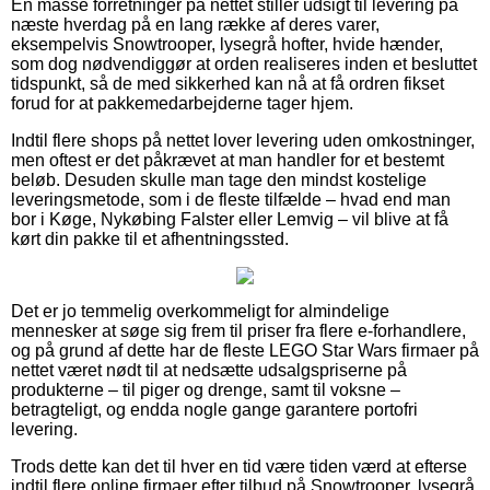
En masse forretninger på nettet stiller udsigt til levering på
næste hverdag på en lang række af deres varer,
eksempelvis Snowtrooper, lysegrå hofter, hvide hænder,
som dog nødvendiggør at orden realiseres inden et besluttet
tidspunkt, så de med sikkerhed kan nå at få ordren fikset
forud for at pakkemedarbejderne tager hjem.
Indtil flere shops på nettet lover levering uden omkostninger,
men oftest er det påkrævet at man handler for et bestemt
beløb. Desuden skulle man tage den mindst kostelige
leveringsmetode, som i de fleste tilfælde – hvad end man
bor i Køge, Nykøbing Falster eller Lemvig – vil blive at få
kørt din pakke til et afhentningssted.
Det er jo temmelig overkommeligt for almindelige
mennesker at søge sig frem til priser fra flere e-forhandlere,
og på grund af dette har de fleste LEGO Star Wars firmaer på
nettet været nødt til at nedsætte udsalgspriserne på
produkterne – til piger og drenge, samt til voksne –
betragteligt, og endda nogle gange garantere portofri
levering.
Trods dette kan det til hver en tid være tiden værd at efterse
indtil flere online firmaer efter tilbud på Snowtrooper, lysegrå