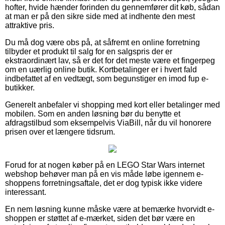
hofter, hvide hænder forinden du gennemfører dit køb, sådan
at man er på den sikre side med at indhente den mest
attraktive pris.
Du må dog være obs på, at såfremt en online forretning
tilbyder et produkt til salg for en salgspris der er
ekstraordinært lav, så er det for det meste være et fingerpeg
om en uærlig online butik. Kortbetalinger er i hvert fald
indbefattet af en vedtægt, som begunstiger en imod fup e-
butikker.
Generelt anbefaler vi shopping med kort eller betalinger med
mobilen. Som en anden løsning bør du benytte et
afdragstilbud som eksempelvis ViaBill, når du vil honorere
prisen over et længere tidsrum.
Forud for at nogen køber på en LEGO Star Wars internet
webshop behøver man på en vis måde løbe igennem e-
shoppens forretningsaftale, det er dog typisk ikke videre
interessant.
En nem løsning kunne måske være at bemærke hvorvidt e-
shoppen er støttet af e-mærket, siden det bør være en