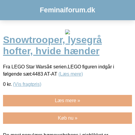
Feminaiforum.dk
Snowtrooper, lysegrå
hofter, hvide hænder
Fra LEGO Star Warsâ¢ serien.LEGO figuren indgår i
følgende sæt:4483 AT-AT
(Læs mere)
0
kr.
(Vis fragtpris)
Læs mere »
Køb nu »