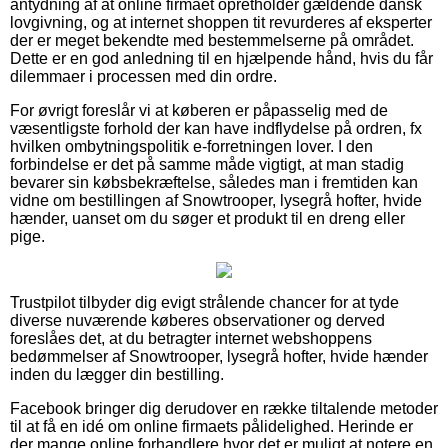
antydning af at online firmaet opretholder gældende dansk
lovgivning, og at internet shoppen tit revurderes af eksperter
der er meget bekendte med bestemmelserne på området.
Dette er en god anledning til en hjælpende hånd, hvis du får
dilemmaer i processen med din ordre.
For øvrigt foreslår vi at køberen er påpasselig med de
væsentligste forhold der kan have indflydelse på ordren, fx
hvilken ombytningspolitik e-forretningen lover. I den
forbindelse er det på samme måde vigtigt, at man stadig
bevarer sin købsbekræftelse, således man i fremtiden kan
vidne om bestillingen af Snowtrooper, lysegrå hofter, hvide
hænder, uanset om du søger et produkt til en dreng eller
pige.
Trustpilot tilbyder dig evigt strålende chancer for at tyde
diverse nuværende køberes observationer og derved
foreslåes det, at du betragter internet webshoppens
bedømmelser af Snowtrooper, lysegrå hofter, hvide hænder
inden du lægger din bestilling.
Facebook bringer dig derudover en række tiltalende metoder
til at få en idé om online firmaets pålidelighed. Herinde er
der mange online forhandlere hvor det er muligt at notere en