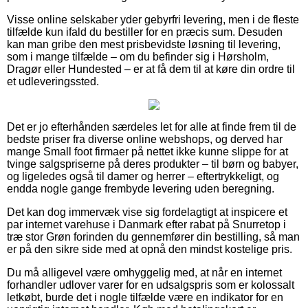
Visse online selskaber yder gebyrfri levering, men i de fleste
tilfælde kun ifald du bestiller for en præcis sum. Desuden
kan man gribe den mest prisbevidste løsning til levering,
som i mange tilfælde – om du befinder sig i Hørsholm,
Dragør eller Hundested – er at få dem til at køre din ordre til
et udleveringssted.
Det er jo efterhånden særdeles let for alle at finde frem til de
bedste priser fra diverse online webshops, og derved har
mange Small foot firmaer på nettet ikke kunne slippe for at
tvinge salgspriserne på deres produkter – til børn og babyer,
og ligeledes også til damer og herrer – eftertrykkeligt, og
endda nogle gange frembyde levering uden beregning.
Det kan dog immervæk vise sig fordelagtigt at inspicere et
par internet varehuse i Danmark efter rabat på Snurretop i
træ stor Grøn forinden du gennemfører din bestilling, så man
er på den sikre side med at opnå den mindst kostelige pris.
Du må alligevel være omhyggelig med, at når en internet
forhandler udlover varer for en udsalgspris som er kolossalt
letkøbt, burde det i nogle tilfælde være en indikator for en