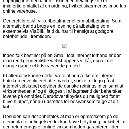
uoprigtig internet handler. Køb med betalingskort er
imidlertid omfattet af en ordning, hvilket skærmer os imod fup
online varehuse.
Generelt foreslår vi kortbetalinger eller mobilbetaling. Som
alternativ bør du bruge en løsning på afbetaling som
eksempelvis ViaBill, ifald du har til hensigt at godtgøre
beløbet ude i fremtiden.
Inden folk bestiller på en Small foot internet forhandler bør
man reelt gennemløbe webshoppens vilkår, dog er det
mange gange et tidskrævende projekt.
Et alternativ kunne derfor være at bemærke om internet
butikken er verificeret af e-mærket, som er et tegn på at
internet selskabet opfylder de danske retningslinjer, samt at
virksomheden af og til kigges til af fagmænd der behersker
lovene på området. Derudover tilbydes du mulighed for at
blive hjulpet, når du udsættes for besvær som følge af dit
køb.
Desuden kan det anbefales at man er opmærksom på de
elementære betingelser der kan have betydning for købet, fx
den returneringsret online virksomheden garanterer. I den