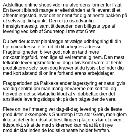
Adskillige online shops yder nu alverdens former for fragt.
En favorit iblandt mange er efterhånden at få leveret til et
afhentningssted, hvor det er nemt for dig at hente pakken på
et selvvalgt tidspunkt. Den er jo usædvanlig
hensigtsmæssig, samt tit desuden den billigste type af
levering ved køb af Snurretop i træ stor Grøn.
Du bør derudover planlægge at vælge udbringning til din
hjemmeadresse eller ud til dit arbejdes adresse.
Fragtmuligheden bliver godt nok en tand mere
omkostningsfuld, men lige så vel temmelig nem. Den mest
letkøbte leveringsmetode vil dog utvivlsomt være at hente
produkterne selv, som dog kræver at du fysisk befinder dig
med kort afstand til online forhandlerens arbejdslager.
Fragtperioden på Pakkekalender lagerstyring er naturligvis
vældig central om man mangler varerne om kort tid, og
herved er det selvfølgelig klogt at vi dobbelttjekker det
anslåede leveringstidspunkt på den pågældende vare.
Flere online firmaer giver dag-til-dag levering på de fleste
produkter, eksempelvis Snurretop i træ stor Grøn, men glem
ikke at det er forudsat at bestillingen placeres før et givent
tidspunkt, så at de med sikkerhed kan nå at få dit nye
produkt klar inden de logistikansatte holder fyraften.