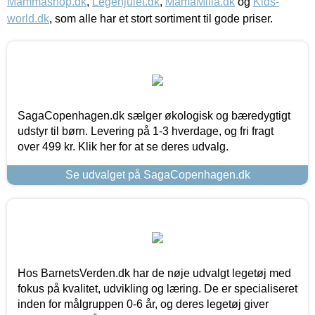
Mammashop.dk
,
Legehjulet.dk
,
MamaMilla.dk
og
Kids-
world.dk
, som alle har et stort sortiment til gode priser.
SagaCopenhagen.dk sælger økologisk og bæredygtigt
udstyr til børn. Levering på 1-3 hverdage, og fri fragt
over 499 kr. Klik her for at se deres udvalg.
Se udvalget på SagaCopenhagen.dk
Hos BarnetsVerden.dk har de nøje udvalgt legetøj med
fokus på kvalitet, udvikling og læring. De er specialiseret
inden for målgruppen 0-6 år, og deres legetøj giver