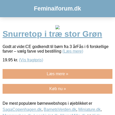
Feminaiforum.dk
Snurretop i træ stor Grøn
Godt at vide:CE godkendt til børn fra 3 årFås i 6 forskellige
farver – vælg farve ved bestilling
(Læs mere)
19.95
kr.
(Vis fragtpris)
Læs mere »
Køb nu »
De mest populære børnewebshops i øjeblikket er
SagaCopenhagen.dk
,
BarnetsVerden.dk
,
Miniature.dk
,