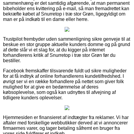
sammenhæng er det samtidig afgørende, at man permanent
bibeholder ens kvittering på e-mail, så man fremadrettet kan
bekræfte købet af Snurretop i træ stor Grøn, ligegyldigt om
man er på indkøb til en dame eller herre.
Trustpilot frembyder uden sammenligning sikre genveje til at
beskue en stor gruppe aktuelle kunders domme og på grund
af dette slår vi et slag for, at du kigger på internet
forhandlerens kritik af Snurretop i træ stor Grøn før du
bestiller.
Facebook fremskaffer tilsvarende fuldt ud sikre muligheder
for at få indtryk af online forhandlerens kundetilfredshed. I
øvrigt ser vi en række forhandlere på nettet som giver folk
mulighed for at give en bedømmelse af deres
købsoplevelse, som også kan udnyttes til afvejning af
tidligere kunders oplevelser.
Hjemmesiden er finansieret af indtægter fra reklamer. Vi har
aftaler med forskellige webbutikker derved at vi annoncerer
firmaernes varer, og tager betaling såfremt en bruger fra
vores side fuldfører et indkøb.