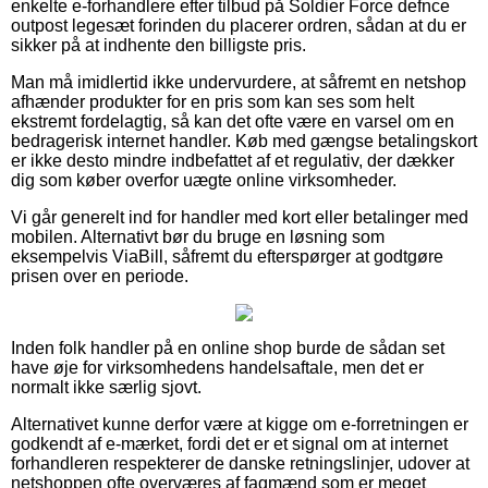
enkelte e-forhandlere efter tilbud på Soldier Force defnce
outpost legesæt forinden du placerer ordren, sådan at du er
sikker på at indhente den billigste pris.
Man må imidlertid ikke undervurdere, at såfremt en netshop
afhænder produkter for en pris som kan ses som helt
ekstremt fordelagtig, så kan det ofte være en varsel om en
bedragerisk internet handler. Køb med gængse betalingskort
er ikke desto mindre indbefattet af et regulativ, der dækker
dig som køber overfor uægte online virksomheder.
Vi går generelt ind for handler med kort eller betalinger med
mobilen. Alternativt bør du bruge en løsning som
eksempelvis ViaBill, såfremt du efterspørger at godtgøre
prisen over en periode.
Inden folk handler på en online shop burde de sådan set
have øje for virksomhedens handelsaftale, men det er
normalt ikke særlig sjovt.
Alternativet kunne derfor være at kigge om e-forretningen er
godkendt af e-mærket, fordi det er et signal om at internet
forhandleren respekterer de danske retningslinjer, udover at
netshoppen ofte overværes af fagmænd som er meget