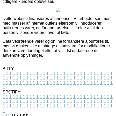
tidligere kunders oplevelser.
Dette website finansieres af annoncer. Vi arbejder sammen
med masser af internet outlets eftersom vi introducerer
butikkernes varer, og får godtgørelse i tilfælde af at den
person vi sender videre laver et køb.
Data vedrørende varer og online forhandlere ajourføres tit,
men vi ønsker ikke at påtage os ansvaret for modifikationer
der kan være foretaget efter at vi sidst opdaterede de
anvendte oplysninger.
BITLY:
1
1
1
1
1
1
1
1
1
1
1
1
1
1
1
1
1
1
1
1
1
1
1
1
1
1
1
1
1
1
1
1
1
1
1
1
1
1
1
1
1
1
1
1
1
1
1
1
1
1
1
1
1
1
1
1
1
1
1
1
1
1
1
1
1
1
1
1
1
1
1
1
1
1
1
1
1
1
1
1
1
1
1
1
1
1
1
1
1
1
1
1
1
1
1
1
1
1
1
1
SPOTIFY:
1
1
1
1
1
1
1
1
1
1
1
1
1
1
1
1
1
1
1
1
1
1
1
1
1
1
1
1
1
1
1
1
1
1
1
1
1
1
1
1
1
1
1
1
1
1
1
1
1
1
1
1
1
1
1
1
1
1
1
1
1
1
1
1
1
1
1
1
1
1
1
1
1
1
1
1
1
1
1
1
1
1
1
1
1
1
1
1
1
1
1
1
1
1
1
1
1
1
1
1
CUTTLY BIO: