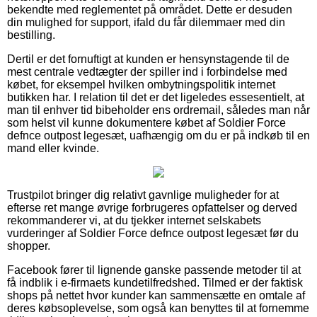
bekendte med reglementet på området. Dette er desuden
din mulighed for support, ifald du får dilemmaer med din
bestilling.
Dertil er det fornuftigt at kunden er hensynstagende til de
mest centrale vedtægter der spiller ind i forbindelse med
købet, for eksempel hvilken ombytningspolitik internet
butikken har. I relation til det er det ligeledes essesentielt, at
man til enhver tid bibeholder ens ordremail, således man når
som helst vil kunne dokumentere købet af Soldier Force
defnce outpost legesæt, uafhængig om du er på indkøb til en
mand eller kvinde.
Trustpilot bringer dig relativt gavnlige muligheder for at
efterse ret mange øvrige forbrugeres opfattelser og derved
rekommanderer vi, at du tjekker internet selskabets
vurderinger af Soldier Force defnce outpost legesæt før du
shopper.
Facebook fører til lignende ganske passende metoder til at
få indblik i e-firmaets kundetilfredshed. Tilmed er der faktisk
shops på nettet hvor kunder kan sammensætte en omtale af
deres købsoplevelse, som også kan benyttes til at fornemme