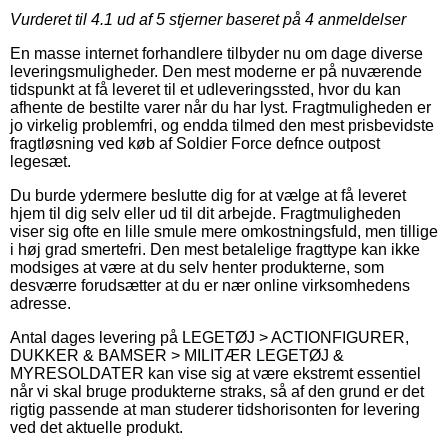
Vurderet til
4.1
ud af 5 stjerner baseret på
4
anmeldelser
En masse internet forhandlere tilbyder nu om dage diverse
leveringsmuligheder. Den mest moderne er på nuværende
tidspunkt at få leveret til et udleveringssted, hvor du kan
afhente de bestilte varer når du har lyst. Fragtmuligheden er
jo virkelig problemfri, og endda tilmed den mest prisbevidste
fragtløsning ved køb af Soldier Force defnce outpost
legesæt.
Du burde ydermere beslutte dig for at vælge at få leveret
hjem til dig selv eller ud til dit arbejde. Fragtmuligheden
viser sig ofte en lille smule mere omkostningsfuld, men tillige
i høj grad smertefri. Den mest betalelige fragttype kan ikke
modsiges at være at du selv henter produkterne, som
desværre forudsætter at du er nær online virksomhedens
adresse.
Antal dages levering på LEGETØJ > ACTIONFIGURER,
DUKKER & BAMSER > MILITÆR LEGETØJ &
MYRESOLDATER kan vise sig at være ekstremt essentiel
når vi skal bruge produkterne straks, så af den grund er det
rigtig passende at man studerer tidshorisonten for levering
ved det aktuelle produkt.