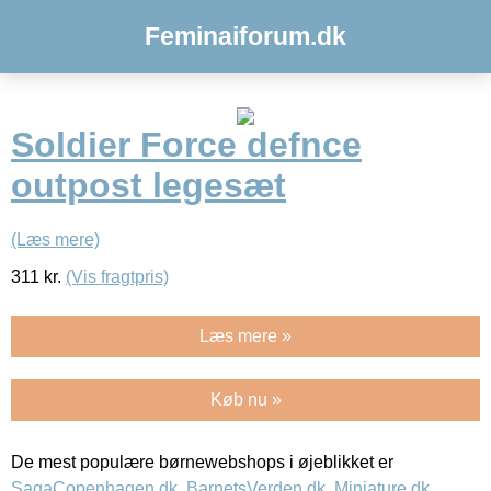
Feminaiforum.dk
Soldier Force defnce
outpost legesæt
(Læs mere)
311
kr.
(Vis fragtpris)
Læs mere »
Køb nu »
De mest populære børnewebshops i øjeblikket er
SagaCopenhagen.dk
,
BarnetsVerden.dk
,
Miniature.dk
,