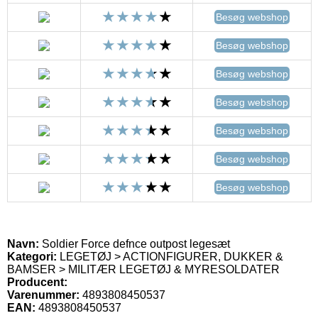
Besøg webshop
Besøg webshop
Besøg webshop
Besøg webshop
Besøg webshop
Besøg webshop
Besøg webshop
Navn:
Soldier Force defnce outpost legesæt
Kategori:
LEGETØJ > ACTIONFIGURER, DUKKER &
BAMSER > MILITÆR LEGETØJ & MYRESOLDATER
Producent:
Varenummer:
4893808450537
EAN:
4893808450537