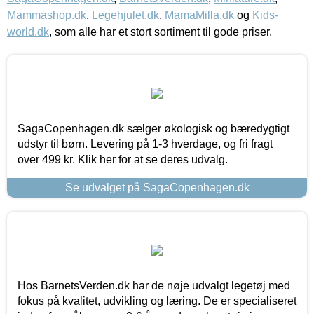
Mammashop.dk
,
Legehjulet.dk
,
MamaMilla.dk
og
Kids-
world.dk
, som alle har et stort sortiment til gode priser.
SagaCopenhagen.dk sælger økologisk og bæredygtigt
udstyr til børn. Levering på 1-3 hverdage, og fri fragt
over 499 kr. Klik her for at se deres udvalg.
Se udvalget på SagaCopenhagen.dk
Hos BarnetsVerden.dk har de nøje udvalgt legetøj med
fokus på kvalitet, udvikling og læring. De er specialiseret