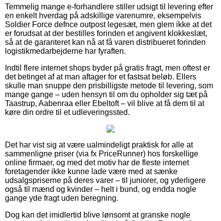
Temmelig mange e-forhandlere stiller udsigt til levering efter
en enkelt hverdag på adskillige varenumre, eksempelvis
Soldier Force defnce outpost legesæt, men glem ikke at det
er forudsat at der bestilles forinden et angivent klokkeslæt,
så at de garanteret kan nå at få varen distribueret forinden
logistikmedarbejderne har fyraften.
Indtil flere internet shops byder på gratis fragt, men oftest er
det betinget af at man aftager for et fastsat beløb. Ellers
skulle man snuppe den prisbilligste metode til levering, som
mange gange – uden hensyn til om du opholder sig tæt på
Taastrup, Aabenraa eller Ebeltoft – vil blive at få dem til at
køre din ordre til et udleveringssted.
Det har vist sig at være ualmindeligt praktisk for alle at
sammenligne priser (via fx PriceRunner) hos forskellige
online firmaer, og med det motiv har de fleste internet
foretagender ikke kunne lade være med at sænke
udsalgspriserne på deres varer – til juniorer, og yderligere
også til mænd og kvinder – helt i bund, og endda nogle
gange yde fragt uden beregning.
Dog kan det imidlertid blive lønsomt at granske nogle