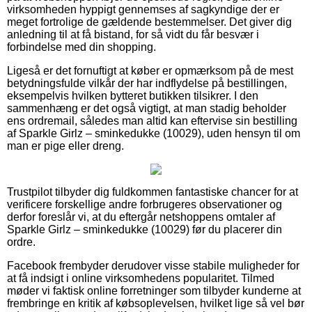
virksomheden hyppigt gennemses af sagkyndige der er
meget fortrolige de gældende bestemmelser. Det giver dig
anledning til at få bistand, for så vidt du får besvær i
forbindelse med din shopping.
Ligeså er det fornuftigt at køber er opmærksom på de mest
betydningsfulde vilkår der har indflydelse på bestillingen,
eksempelvis hvilken bytteret butikken tilsikrer. I den
sammenhæng er det også vigtigt, at man stadig beholder
ens ordremail, således man altid kan eftervise sin bestilling
af Sparkle Girlz – sminkedukke (10029), uden hensyn til om
man er pige eller dreng.
Trustpilot tilbyder dig fuldkommen fantastiske chancer for at
verificere forskellige andre forbrugeres observationer og
derfor foreslår vi, at du eftergår netshoppens omtaler af
Sparkle Girlz – sminkedukke (10029) før du placerer din
ordre.
Facebook frembyder derudover visse stabile muligheder for
at få indsigt i online virksomhedens popularitet. Tilmed
møder vi faktisk online forretninger som tilbyder kunderne at
frembringe en kritik af købsoplevelsen, hvilket lige så vel bør