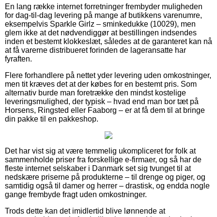
En lang række internet forretninger frembyder muligheden
for dag-til-dag levering på mange af butikkens varenumre,
eksempelvis Sparkle Girlz – sminkedukke (10029), men
glem ikke at det nødvendiggør at bestillingen indsendes
inden et bestemt klokkeslæt, således at de garanteret kan nå
at få varerne distribueret forinden de lageransatte har
fyraften.
Flere forhandlere på nettet yder levering uden omkostninger,
men tit kræves det at der købes for en bestemt pris. Som
alternativ burde man foretrække den mindst kostelige
leveringsmulighed, der typisk – hvad end man bor tæt på
Horsens, Ringsted eller Faaborg – er at få dem til at bringe
din pakke til en pakkeshop.
Det har vist sig at være temmelig ukompliceret for folk at
sammenholde priser fra forskellige e-firmaer, og så har de
fleste internet selskaber i Danmark set sig tvunget til at
nedskære priserne på produkterne – til drenge og piger, og
samtidig også til damer og herrer – drastisk, og endda nogle
gange frembyde fragt uden omkostninger.
Trods dette kan det imidlertid blive lønnende at