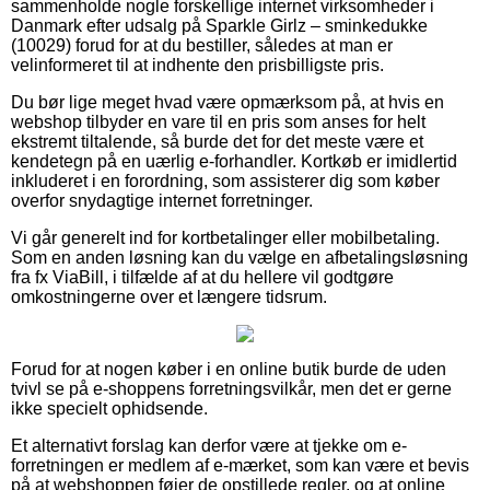
sammenholde nogle forskellige internet virksomheder i
Danmark efter udsalg på Sparkle Girlz – sminkedukke
(10029) forud for at du bestiller, således at man er
velinformeret til at indhente den prisbilligste pris.
Du bør lige meget hvad være opmærksom på, at hvis en
webshop tilbyder en vare til en pris som anses for helt
ekstremt tiltalende, så burde det for det meste være et
kendetegn på en uærlig e-forhandler. Kortkøb er imidlertid
inkluderet i en forordning, som assisterer dig som køber
overfor snydagtige internet forretninger.
Vi går generelt ind for kortbetalinger eller mobilbetaling.
Som en anden løsning kan du vælge en afbetalingsløsning
fra fx ViaBill, i tilfælde af at du hellere vil godtgøre
omkostningerne over et længere tidsrum.
Forud for at nogen køber i en online butik burde de uden
tvivl se på e-shoppens forretningsvilkår, men det er gerne
ikke specielt ophidsende.
Et alternativt forslag kan derfor være at tjekke om e-
forretningen er medlem af e-mærket, som kan være et bevis
på at webshoppen føjer de opstillede regler, og at online