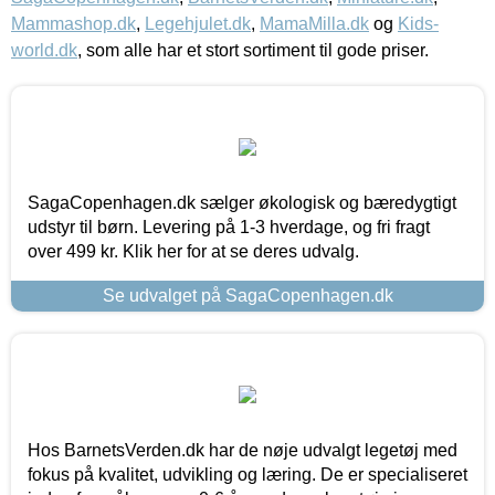
Mammashop.dk
,
Legehjulet.dk
,
MamaMilla.dk
og
Kids-
world.dk
, som alle har et stort sortiment til gode priser.
SagaCopenhagen.dk sælger økologisk og bæredygtigt
udstyr til børn. Levering på 1-3 hverdage, og fri fragt
over 499 kr. Klik her for at se deres udvalg.
Se udvalget på SagaCopenhagen.dk
Hos BarnetsVerden.dk har de nøje udvalgt legetøj med
fokus på kvalitet, udvikling og læring. De er specialiseret