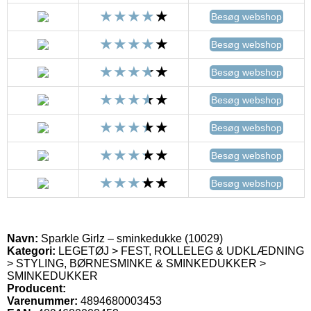
Besøg webshop
Besøg webshop
Besøg webshop
Besøg webshop
Besøg webshop
Besøg webshop
Besøg webshop
Navn:
Sparkle Girlz – sminkedukke (10029)
Kategori:
LEGETØJ > FEST, ROLLELEG & UDKLÆDNING
> STYLING, BØRNESMINKE & SMINKEDUKKER >
SMINKEDUKKER
Producent:
Varenummer:
4894680003453