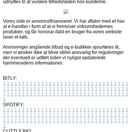
udnyttes til at vurdere tilfredsheden hos kunderne.
Vores side er annoncefinansieret. Vi har aftaler med et hav
af e-handler i form af at vi fremviser virksomhedernes
produkter, og får honorar ifald en bruger fra vores website
laver et køb.
Anvisninger angående tilbud og e-butikker ajourføres tit,
men vi ønsker ikke at blive stillet ansvarlig for reguleringer
der eventuelt er udført siden vi nyligst opdaterede
hjemmesidens informationer.
BITLY:
1
1
1
1
1
1
1
1
1
1
1
1
1
1
1
1
1
1
1
1
1
1
1
1
1
1
1
1
1
1
1
1
1
1
1
1
1
1
1
1
1
1
1
1
1
1
1
1
1
1
1
1
1
1
1
1
1
1
1
1
1
1
1
1
1
1
1
1
1
1
1
1
1
1
1
1
1
1
1
1
1
1
1
1
1
1
1
1
1
1
1
1
1
1
1
1
1
1
1
1
SPOTIFY:
1
1
1
1
1
1
1
1
1
1
1
1
1
1
1
1
1
1
1
1
1
1
1
1
1
1
1
1
1
1
1
1
1
1
1
1
1
1
1
1
1
1
1
1
1
1
1
1
1
1
1
1
1
1
1
1
1
1
1
1
1
1
1
1
1
1
1
1
1
1
1
1
1
1
1
1
1
1
1
1
1
1
1
1
1
1
1
1
1
1
1
1
1
1
1
1
1
1
1
1
CUTTLY BIO: