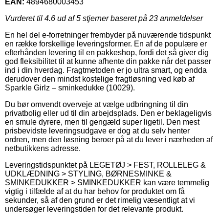
EAN:
4894680003453
Vurderet til
4.6
ud af 5 stjerner baseret på
23
anmeldelser
En hel del e-forretninger frembyder på nuværende tidspunkt
en række forskellige leveringsformer. En af de populære er
efterhånden levering til en pakkeshop, fordi det så giver dig
god fleksibilitet til at kunne afhente din pakke når det passer
ind i din hverdag. Fragtmetoden er jo ultra smart, og endda
derudover den mindst kostelige fragtløsning ved køb af
Sparkle Girlz – sminkedukke (10029).
Du bør omvendt overveje at vælge udbringning til din
privatbolig eller ud til din arbejdsplads. Den er beklageligvis
en smule dyrere, men til gengæld super ligetil. Den mest
prisbevidste leveringsudgave er dog at du selv henter
ordren, men den løsning beroer på at du lever i nærheden af
netbutikkens adresse.
Leveringstidspunktet på LEGETØJ > FEST, ROLLELEG &
UDKLÆDNING > STYLING, BØRNESMINKE &
SMINKEDUKKER > SMINKEDUKKER kan være temmelig
vigtig i tilfælde af at du har behov for produktet om få
sekunder, så af den grund er det rimelig væsentligt at vi
undersøger leveringstiden for det relevante produkt.