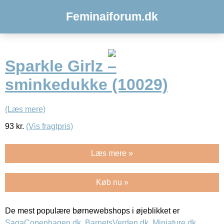
Feminaiforum.dk
Sparkle Girlz –
sminkedukke (10029)
(Læs mere)
93
kr.
(Vis fragtpris)
Læs mere »
Køb nu »
De mest populære børnewebshops i øjeblikket er
SagaCopenhagen.dk
,
BarnetsVerden.dk
,
Miniature.dk
,