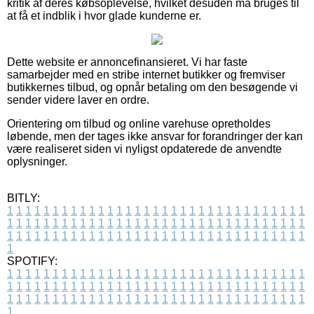
kritik af deres købsoplevelse, hvilket desuden må bruges til
at få et indblik i hvor glade kunderne er.
Dette website er annoncefinansieret. Vi har faste
samarbejder med en stribe internet butikker og fremviser
butikkernes tilbud, og opnår betaling om den besøgende vi
sender videre laver en ordre.
Orientering om tilbud og online varehuse opretholdes
løbende, men der tages ikke ansvar for forandringer der kan
være realiseret siden vi nyligst opdaterede de anvendte
oplysninger.
BITLY:
1
1
1
1
1
1
1
1
1
1
1
1
1
1
1
1
1
1
1
1
1
1
1
1
1
1
1
1
1
1
1
1
1
1
1
1
1
1
1
1
1
1
1
1
1
1
1
1
1
1
1
1
1
1
1
1
1
1
1
1
1
1
1
1
1
1
1
1
1
1
1
1
1
1
1
1
1
1
1
1
1
1
1
1
1
1
1
1
1
1
1
1
1
1
1
1
1
1
1
1
SPOTIFY:
1
1
1
1
1
1
1
1
1
1
1
1
1
1
1
1
1
1
1
1
1
1
1
1
1
1
1
1
1
1
1
1
1
1
1
1
1
1
1
1
1
1
1
1
1
1
1
1
1
1
1
1
1
1
1
1
1
1
1
1
1
1
1
1
1
1
1
1
1
1
1
1
1
1
1
1
1
1
1
1
1
1
1
1
1
1
1
1
1
1
1
1
1
1
1
1
1
1
1
1