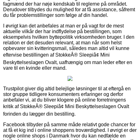
fagmænd der har nøje kendskab til reglerne på området.
Derudover tilbydes du mulighed for at få assistance, såfremt
du får problemstillinger som følge af din handel.
I øvrigt kan det anbefales at man er på vagt for de mest
aktuelle vilkår der har indflydelse på bestillingen, som
eksempelvis hvilken byttepolitik virksomheden bruger. I den
relation er det desuden relevant, at man når som helst
opbevarer sin kvitteringsmail, således man altid vil kunne
eftervise bestillingen af StokkeÂ® Sleepiâ¢ Mini
Beskyttelseslagen Ovalt, uafhængig om man leder efter en
vare til en kvinde eller mand.
Trustpilot giver dig altid belejlige løsninger til at eftergå en
stor gruppe tidligere konsumenters erfaringer og derfor
anbefaler vi, at du bliver klogere på online forretningens
kritik af StokkeÂ® Sleepiâ¢ Mini Beskyttelseslagen Ovalt
forinden du lægger din bestilling.
Facebook tilbyder på samme måde relativt gode chancer for
at få et kig ind i online shoppens troværdighed. I øvrigt er der
nogle online shops i Danmark hvor du kan nedfælde en