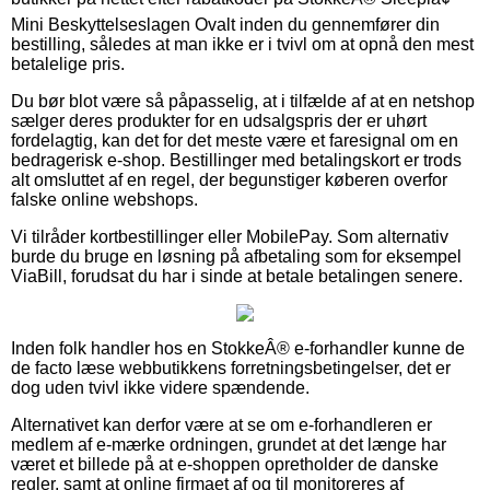
Mini Beskyttelseslagen Ovalt inden du gennemfører din
bestilling, således at man ikke er i tvivl om at opnå den mest
betalelige pris.
Du bør blot være så påpasselig, at i tilfælde af at en netshop
sælger deres produkter for en udsalgspris der er uhørt
fordelagtig, kan det for det meste være et faresignal om en
bedragerisk e-shop. Bestillinger med betalingskort er trods
alt omsluttet af en regel, der begunstiger køberen overfor
falske online webshops.
Vi tilråder kortbestillinger eller MobilePay. Som alternativ
burde du bruge en løsning på afbetaling som for eksempel
ViaBill, forudsat du har i sinde at betale betalingen senere.
Inden folk handler hos en StokkeÂ® e-forhandler kunne de
de facto læse webbutikkens forretningsbetingelser, det er
dog uden tvivl ikke videre spændende.
Alternativet kan derfor være at se om e-forhandleren er
medlem af e-mærke ordningen, grundet at det længe har
været et billede på at e-shoppen opretholder de danske
regler, samt at online firmaet af og til monitoreres af