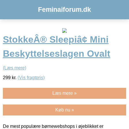
Feminaiforum.dk
StokkeÂ® Sleepiâ¢ Mini
Beskyttelseslagen Ovalt
(Læs mere)
299
kr.
(Vis fragtpris)
Læs mere »
Køb nu »
De mest populære børnewebshops i øjeblikket er