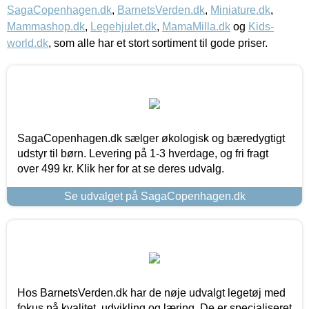
SagaCopenhagen.dk
,
BarnetsVerden.dk
,
Miniature.dk
,
Mammashop.dk
,
Legehjulet.dk
,
MamaMilla.dk
og
Kids-
world.dk
, som alle har et stort sortiment til gode priser.
SagaCopenhagen.dk sælger økologisk og bæredygtigt
udstyr til børn. Levering på 1-3 hverdage, og fri fragt
over 499 kr. Klik her for at se deres udvalg.
Se udvalget på SagaCopenhagen.dk
Hos BarnetsVerden.dk har de nøje udvalgt legetøj med
fokus på kvalitet, udvikling og læring. De er specialiseret