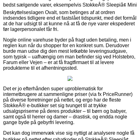
bedst sælgende varer, eksempelvis StokkeÂ® Sleepiâ¢ Mini
Beskyttelseslagen Ovalt, som betinges af at ordren
indsendes tidligere end et fastslået tidspunkt, med det formål
at de har udsigt til at kunne nå at få de nye varer ekspederet
før lagerpersonalet får fri.
Nogle online varehuse byder på fragt uden betaling, men i
reglen kun når du shopper for en konkret sum. Derudover
burde man udse dig den mest letkøbte leveringsudgave,
som typisk – uafhængig om man befinder sig ved Holstebro,
Farum eller Vejen – er at få fragtfirmaet til at levere
produkterne til et afhentningssted.
Det er jo efterhånden super uproblematisk for
internetbrugere at sammenligne priser (via fx PriceRunner)
på diverse forretninger på nettet, og ergo har de fleste
StokkeÂ® e-butikker set sig tvunget til at trykke
udsalgspriserne på deres produkter – til børn og babyer,
samt også til herrer og damer – drastisk, og endda nogle
gange byde på gebyrfri levering.
Det kan dog immervæk vise sig nyttigt at analysere nogle få
butikker på nettet efter rabatkoder på StokkeÂ® Sleepiâ¢