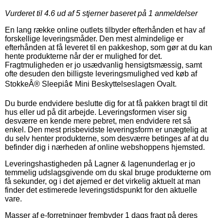
Vurderet til
4.6
ud af 5 stjerner baseret på
1
anmeldelser
En lang række online outlets tilbyder efterhånden et hav af
forskellige leveringsmåder. Den mest almindelige er
efterhånden at få leveret til en pakkeshop, som gør at du kan
hente produkterne når der er mulighed for det.
Fragtmuligheden er jo usædvanlig hensigtsmæssig, samt
ofte desuden den billigste leveringsmulighed ved køb af
StokkeÂ® Sleepiâ¢ Mini Beskyttelseslagen Ovalt.
Du burde endvidere beslutte dig for at få pakken bragt til dit
hus eller ud på dit arbejde. Leveringsformen viser sig
desværre en kende mere pebret, men endvidere ret så
enkel. Den mest prisbevidste leveringsform er unægtelig at
du selv henter produkterne, som desværre betinges af at du
befinder dig i nærheden af online webshoppens hjemsted.
Leveringshastigheden på Lagner & lagenunderlag er jo
temmelig udslagsgivende om du skal bruge produkterne om
få sekunder, og i det øjemed er det virkelig aktuelt at man
finder det estimerede leveringstidspunkt for den aktuelle
vare.
Masser af e-forretninger frembyder 1 dags fragt på deres