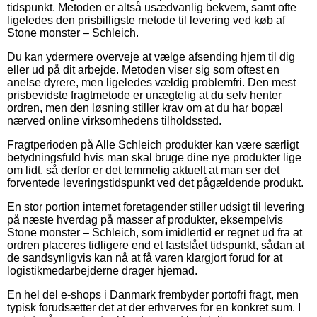
tidspunkt. Metoden er altså usædvanlig bekvem, samt ofte
ligeledes den prisbilligste metode til levering ved køb af
Stone monster – Schleich.
Du kan ydermere overveje at vælge afsending hjem til dig
eller ud på dit arbejde. Metoden viser sig som oftest en
anelse dyrere, men ligeledes vældig problemfri. Den mest
prisbevidste fragtmetode er unægtelig at du selv henter
ordren, men den løsning stiller krav om at du har bopæl
nærved online virksomhedens tilholdssted.
Fragtperioden på Alle Schleich produkter kan være særligt
betydningsfuld hvis man skal bruge dine nye produkter lige
om lidt, så derfor er det temmelig aktuelt at man ser det
forventede leveringstidspunkt ved det pågældende produkt.
En stor portion internet foretagender stiller udsigt til levering
på næste hverdag på masser af produkter, eksempelvis
Stone monster – Schleich, som imidlertid er regnet ud fra at
ordren placeres tidligere end et fastslået tidspunkt, sådan at
de sandsynligvis kan nå at få varen klargjort forud for at
logistikmedarbejderne drager hjemad.
En hel del e-shops i Danmark frembyder portofri fragt, men
typisk forudsætter det at der erhverves for en konkret sum. I