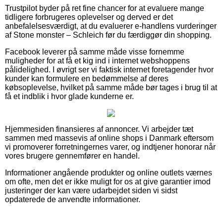
Trustpilot byder på ret fine chancer for at evaluere mange
tidligere forbrugeres oplevelser og derved er det
anbefalelsesværdigt, at du evaluerer e-handlens vurderinger
af Stone monster – Schleich før du færdiggør din shopping.
Facebook leverer på samme måde visse fornemme
muligheder for at få et kig ind i internet webshoppens
pålidelighed. I øvrigt ser vi faktisk internet foretagender hvor
kunder kan formulere en bedømmelse af deres
købsoplevelse, hvilket på samme måde bør tages i brug til at
få et indblik i hvor glade kunderne er.
Hjemmesiden finansieres af annoncer. Vi arbejder tæt
sammen med massevis af online shops i Danmark eftersom
vi promoverer forretningernes varer, og indtjener honorar når
vores brugere gennemfører en handel.
Informationer angående produkter og online outlets værnes
om ofte, men det er ikke muligt for os at give garantier imod
justeringer der kan være udarbejdet siden vi sidst
opdaterede de anvendte informationer.