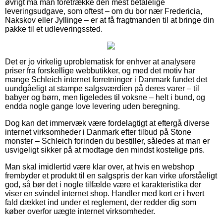
øvrigt må man foretrække den mest betalelige
leveringsudgave, som oftest – om du bor nær Fredericia,
Nakskov eller Jyllinge – er at få fragtmanden til at bringe din
pakke til et udleveringssted.
Det er jo virkelig uproblematisk for enhver at analysere
priser fra forskellige webbutikker, og med det motiv har
mange Schleich internet forretninger i Danmark fundet det
uundgåeligt at stampe salgsværdien på deres varer – til
babyer og børn, men ligeledes til voksne – helt i bund, og
endda nogle gange love levering uden beregning.
Dog kan det immervæk være fordelagtigt at eftergå diverse
internet virksomheder i Danmark efter tilbud på Stone
monster – Schleich forinden du bestiller, således at man er
usvigeligt sikker på at modtage den mindst kostelige pris.
Man skal imidlertid være klar over, at hvis en webshop
frembyder et produkt til en salgspris der kan virke uforståeligt
god, så bør det i nogle tilfælde være et karakteristika der
viser en svindel internet shop. Handler med kort er i hvert
fald dækket ind under et reglement, der redder dig som
køber overfor uægte internet virksomheder.