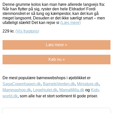
Denne grumme kolos kan man høre allerede langvejs fra:
Når han flytter på sig, ryster den hele Eldrador! Fordi
stenmonstret er så tung og kæmpestor, kan det kun gå
meget langsomt. Desuden er det ikke særligt smart – men
ufatteligt stærkt! Det kan rejse si
(Læs mere)
229
kr.
(Vis fragtpris)
Læs mere »
Køb nu »
De mest populære børnewebshops i øjeblikket er
SagaCopenhagen.dk
,
BarnetsVerden.dk
,
Miniature.dk
,
Mammashop.dk
,
Legehjulet.dk
,
MamaMilla.dk
og
Kids-
world.dk
, som alle har et stort sortiment til gode priser.