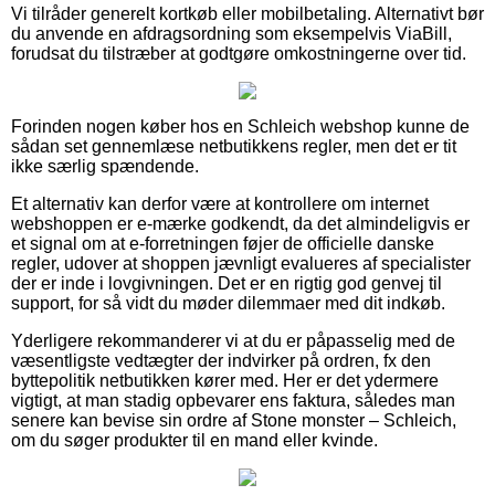
Vi tilråder generelt kortkøb eller mobilbetaling. Alternativt bør
du anvende en afdragsordning som eksempelvis ViaBill,
forudsat du tilstræber at godtgøre omkostningerne over tid.
Forinden nogen køber hos en Schleich webshop kunne de
sådan set gennemlæse netbutikkens regler, men det er tit
ikke særlig spændende.
Et alternativ kan derfor være at kontrollere om internet
webshoppen er e-mærke godkendt, da det almindeligvis er
et signal om at e-forretningen føjer de officielle danske
regler, udover at shoppen jævnligt evalueres af specialister
der er inde i lovgivningen. Det er en rigtig god genvej til
support, for så vidt du møder dilemmaer med dit indkøb.
Yderligere rekommanderer vi at du er påpasselig med de
væsentligste vedtægter der indvirker på ordren, fx den
byttepolitik netbutikken kører med. Her er det ydermere
vigtigt, at man stadig opbevarer ens faktura, således man
senere kan bevise sin ordre af Stone monster – Schleich,
om du søger produkter til en mand eller kvinde.