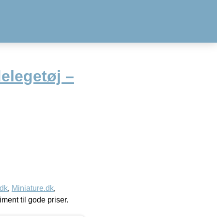
elegetøj –
.dk
,
Miniature.dk
,
timent til gode priser.