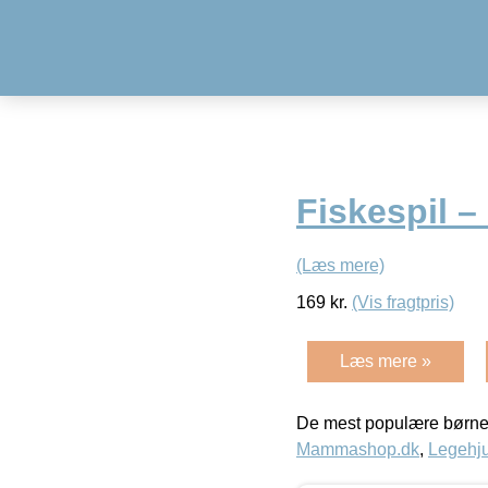
Fiskespil –
(Læs mere)
169
kr.
(Vis fragtpris)
Læs mere »
De mest populære børne
Mammashop.dk
,
Legehju