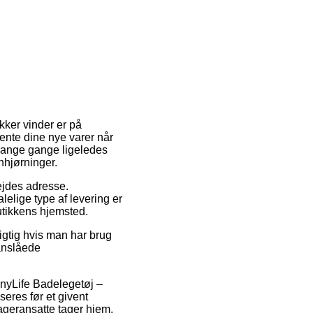
kker vinder er på
ente dine nye varer når
 mange gange ligeledes
nhjørninger.
bejdes adresse.
elige type af levering er
utikkens hjemsted.
igtig hvis man har brug
 anslåede
nnyLife Badelegetøj –
seres før et givent
lageransatte tager hjem.