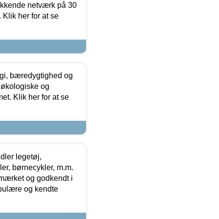
ækkende netværk på 30
Klik her for at se
gi, bæredygtighed og
 økologiske og
t. Klik her for at se
ler legetøj,
r, børnecykler, m.m.
-mærket og godkendt i
opulære og kendte