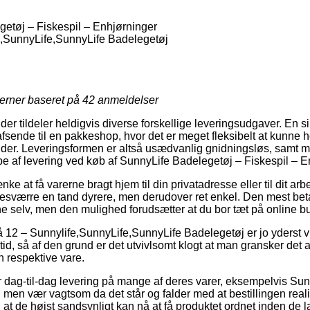
etøj – Fiskespil – Enhjørninger
e,SunnyLife,SunnyLife Badelegetøj
jerner baseret på
42
anmeldelser
er tildeler heldigvis diverse forskellige leveringsudgaver. En si
fsende til en pakkeshop, hvor det er meget fleksibelt at kunne h
ender. Leveringsformen er altså usædvanlig gnidningsløs, samt
pe af levering ved køb af SunnyLife Badelegetøj – Fiskespil – E
 at få varerne bragt hjem til din privatadresse eller til dit ar
esværre en tand dyrere, men derudover ret enkel. Den mest betal
rne selv, men den mulighed forudsætter at du bor tæt på online b
12 – Sunnylife,SunnyLife,SunnyLife Badelegetøj er jo yderst v
t tid, så af den grund er det utvivlsomt klogt at man gransker det
n respektive vare.
 dag-til-dag levering på mange af deres varer, eksempelvis Su
 men vær vagtsom da det står og falder med at bestillingen reali
 at de højst sandsynligt kan nå at få produktet ordnet inden de 