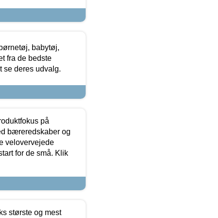
ørnetøj, babytøj,
t fra de bedste
at se deres udvalg.
produktfokus på
med bæreredskaber og
e velovervejede
tart for de små. Klik
ks største og mest