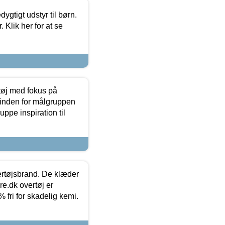
tigt udstyr til børn.
 Klik her for at se
tøj med fokus på
t inden for målgruppen
ppe inspiration til
vertøjsbrand. De klæder
ure.dk overtøj er
fri for skadelig kemi.