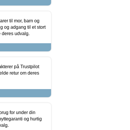
er til mor, barn og
 og adgang til et stort
se deres udvalg.
kterer på Trustpilot
elde retur om deres
brug for under din
yttegaranti og hurtig
valg.