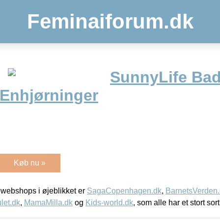
Feminaiforum.dk
SunnyLife Bad
 Enhjørninger
Køb nu »
webshops i øjeblikket er
SagaCopenhagen.dk
,
BarnetsVerden
let.dk
,
MamaMilla.dk
og
Kids-world.dk
, som alle har et stort sor