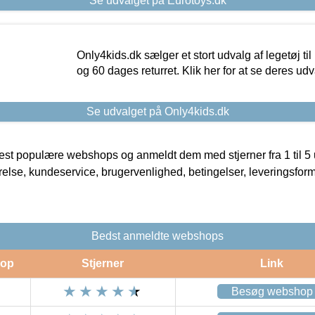
Se udvalget på Eurotoys.dk
Only4kids.dk sælger et stort udvalg af legetøj til
og 60 dages returret. Klik her for at se deres udv
Se udvalget på Only4kids.dk
t populære webshops og anmeldt dem med stjerner fra 1 til 5 ud
rrelse, kundeservice, brugervenlighed, betingelser, leveringsfor
Bedst anmeldte webshops
op
Stjerner
Link
Besøg webshop