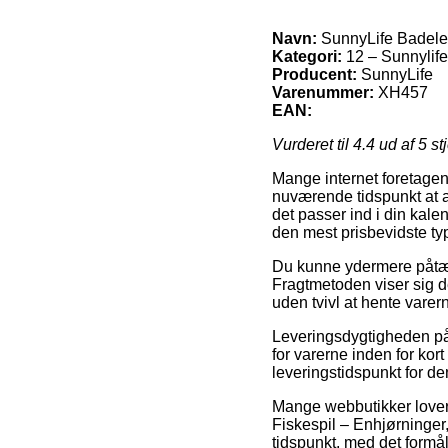
Navn:
SunnyLife Badeleg
Kategori:
12 – Sunnylif
Producent:
SunnyLife
Varenummer:
XH457
EAN:
Vurderet til
4.4
ud af 5 st
Mange internet foretagend
nuværende tidspunkt at a
det passer ind i din kal
den mest prisbevidste ty
Du kunne ydermere påtænke
Fragtmetoden viser sig d
uden tvivl at hente vare
Leveringsdygtigheden på 
for varerne inden for kor
leveringstidspunkt for de
Mange webbutikker lover
Fiskespil – Enhjørninger,
tidspunkt, med det formål