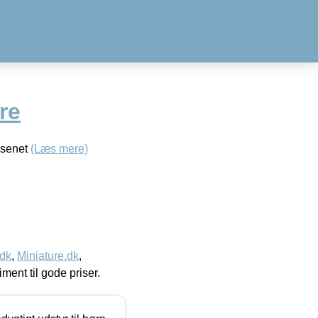
re
æsenet
(Læs mere)
.dk
,
Miniature.dk
,
timent til gode priser.