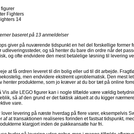
figurer
er Fighters
ighters 14
jerner baseret på
13
anmeldelser
ps giver på nuværende tidspunkt en hel del forskellige former fo
 udleveringssteder, og så henter du bare din ordre når det pas
isk, og ofte endvidere den mest betalelige løsning til levering
at få ordren leveret til din bolig eller ud til dit arbejde. Fragt
bekostelig, men endvidere ekstremt uproblematisk. Den mest let
lv henter produkterne, som jo kræver at du bor tæt på online for
Vis alle LEGO figurer kan i nogle tilfælde være vældig betydn
blik, så af den grund er det faktisk aktuelt at du kigger nærme
ektive vare.
r lover levering på næste hverdag på flere varer, eksempelvis
 af at transaktionen realiseres forinden et fastsat tidspunkt, me
rodukterne klargjort inden de pakkeansatte har fri.