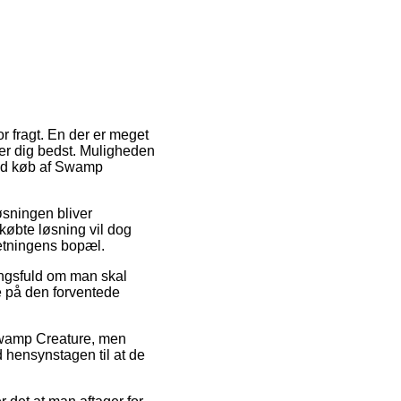
r fragt. En der er meget
ser dig bedst. Muligheden
 ved køb af Swamp
løsningen bliver
købte løsning vil dog
retningens bopæl.
ingsfuld om man skal
re på den forventede
 Swamp Creature, men
d hensynstagen til at de