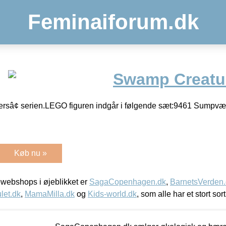
Feminaiforum.dk
Swamp Creatu
ersâ¢ serien.LEGO figuren indgår i følgende sæt:9461 Sumpv
Køb nu »
webshops i øjeblikket er
SagaCopenhagen.dk
,
BarnetsVerden
let.dk
,
MamaMilla.dk
og
Kids-world.dk
, som alle har et stort sor