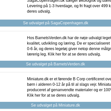
SagaCopenhagen.dk sælger økologisk og bæredyg
Levering på 1-3 hverdage, og fri fragt over 499 kr.
deres udvalg.
Se udvalget på SagaCopenhagen.dk
Hos BarnetsVerden.dk har de nøje udvalgt lege
kvalitet, udvikling og læring. De er specialisere
0-6 år, og deres legetøj giver netop denne målgru
lærerig leg. Klik her for at se deres udvalg.
Se udvalget på BarnetsVerden.dk
Miniature.dk er et førende B Corp certificeret o
børn i alderen 0-12 år på til al slags vejr. Miniat
produceret af genanvendte materialer og er 100% 
Klik her for at se deres udvalg.
Se udvalget på Miniature.dk