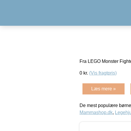
Fra LEGO Monster Fight
0
kr.
(Vis fragtpris)
Læs mere »
De mest populære børne
Mammashop.dk
,
Legehju