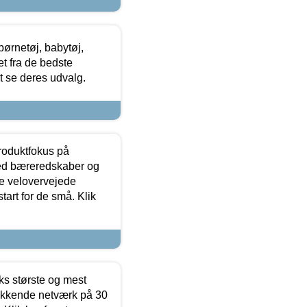
ørnetøj, babytøj,
t fra de bedste
at se deres udvalg.
produktfokus på
med bæreredskaber og
e velovervejede
tart for de små. Klik
ks største og mest
ækkende netværk på 30