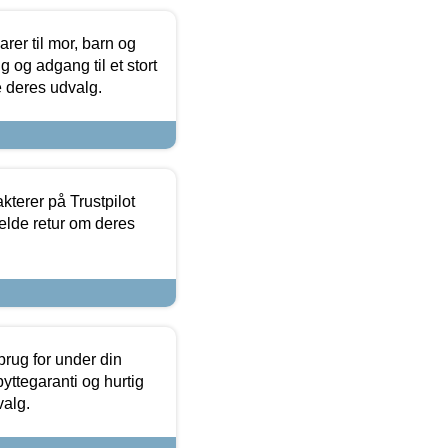
er til mor, barn og
 og adgang til et stort
se deres udvalg.
kterer på Trustpilot
elde retur om deres
brug for under din
yttegaranti og hurtig
valg.