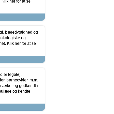
Klik her for at se
gi, bæredygtighed og
 økologiske og
t. Klik her for at se
ler legetøj,
r, børnecykler, m.m.
-mærket og godkendt i
opulære og kendte