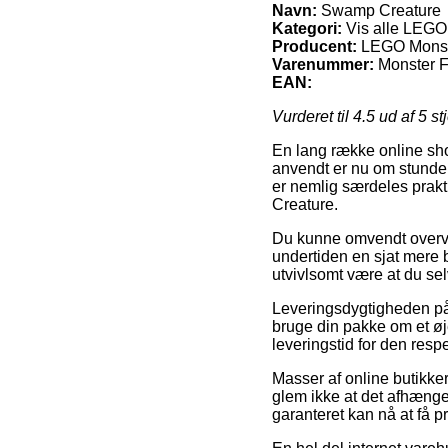
Navn:
Swamp Creature
Kategori:
Vis alle LEGO 
Producent:
LEGO Monst
Varenummer:
Monster F
EAN:
Vurderet til
4.5
ud af 5 st
En lang række online sho
anvendt er nu om stunder
er nemlig særdeles prakt
Creature.
Du kunne omvendt overveje 
undertiden en sjat mere 
utvivlsomt være at du se
Leveringsdygtigheden på 
bruge din pakke om et øje
leveringstid for den resp
Masser af online butikke
glem ikke at det afhænger
garanteret kan nå at få p