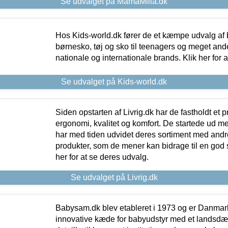
Se udvalget på MamaMilla.dk
Hos Kids-world.dk fører de et kæmpe udvalg af b
børnesko, tøj og sko til teenagers og meget ande
nationale og internationale brands. Klik her for 
Se udvalget på Kids-world.dk
Siden opstarten af Livrig.dk har de fastholdt et 
ergonomi, kvalitet og komfort. De startede ud 
har med tiden udvidet deres sortiment med andr
produkter, som de mener kan bidrage til en god s
her for at se deres udvalg.
Se udvalget på Livrig.dk
Babysam.dk blev etableret i 1973 og er Danmar
innovative kæde for babyudstyr med et landsd