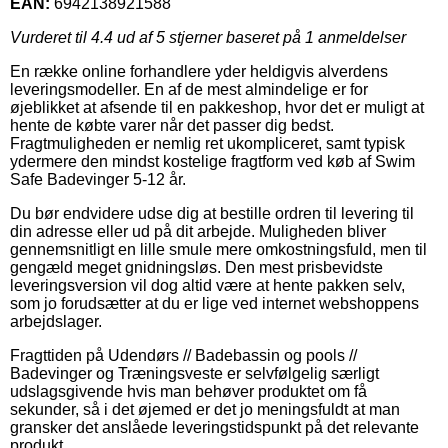
EAN:
6942138921588
Vurderet til
4.4
ud af 5 stjerner baseret på
1
anmeldelser
En række online forhandlere yder heldigvis alverdens
leveringsmodeller. En af de mest almindelige er for
øjeblikket at afsende til en pakkeshop, hvor det er muligt at
hente de købte varer når det passer dig bedst.
Fragtmuligheden er nemlig ret ukompliceret, samt typisk
ydermere den mindst kostelige fragtform ved køb af Swim
Safe Badevinger 5-12 år.
Du bør endvidere udse dig at bestille ordren til levering til
din adresse eller ud på dit arbejde. Muligheden bliver
gennemsnitligt en lille smule mere omkostningsfuld, men til
gengæld meget gnidningsløs. Den mest prisbevidste
leveringsversion vil dog altid være at hente pakken selv,
som jo forudsætter at du er lige ved internet webshoppens
arbejdslager.
Fragttiden på Udendørs // Badebassin og pools //
Badevinger og Træningsveste er selvfølgelig særligt
udslagsgivende hvis man behøver produktet om få
sekunder, så i det øjemed er det jo meningsfuldt at man
gransker det anslåede leveringstidspunkt på det relevante
produkt.