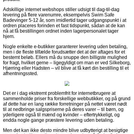
Adskillige internet webshops stiller udsigt til dag-til-dag
levering på flere varenumre, eksempelvis Swim Safe
Badevinger 5-12 år, som imidlertid tager udgangspunkt i at
ordren placeres forinden et fast tidspunkt, sådan at de kan
nå at få bestillingen ordnet inden lagerpersonalet tager
hjem.
Nogle enkelte e-butikker garanterer levering uden betaling,
men i de fleste tilfælde forudsætter det at der aftages for et
bestemt beløb. Ellers må du snuppe den billigste mulighed
for fragt, hvilket gerne – ligegyldigt om man er ved Silkeborg,
Hjørring eller Hadsten – vil blive at få kørt din bestilling til et
afhentningssted.
Det er i dag ekstremt problemfrit for internetbrugere at
sammenholde priser fra forskellige webbutikker, og på grund
af dette har en lang række forretninger på nettet været nødt
til at nedbringe salgspriserne på deres varer – til børn, og
yderligere også til mænd og kvinder – eftertrykkeligt, og
endda nogle gange præstere levering uden betaling.
Men det kan ikke desto mindre blive udbytterigt at besigtige