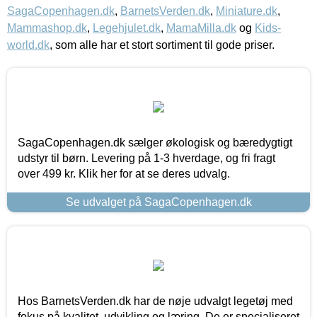
SagaCopenhagen.dk
,
BarnetsVerden.dk
,
Miniature.dk
,
Mammashop.dk
,
Legehjulet.dk
,
MamaMilla.dk
og
Kids-
world.dk
, som alle har et stort sortiment til gode priser.
SagaCopenhagen.dk sælger økologisk og bæredygtigt
udstyr til børn. Levering på 1-3 hverdage, og fri fragt
over 499 kr. Klik her for at se deres udvalg.
Se udvalget på SagaCopenhagen.dk
Hos BarnetsVerden.dk har de nøje udvalgt legetøj med
fokus på kvalitet, udvikling og læring. De er specialiseret