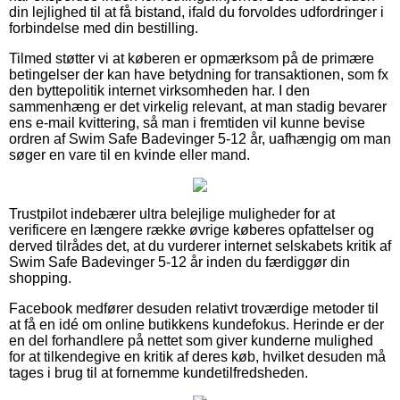
din lejlighed til at få bistand, ifald du forvoldes udfordringer i
forbindelse med din bestilling.
Tilmed støtter vi at køberen er opmærksom på de primære
betingelser der kan have betydning for transaktionen, som fx
den byttepolitik internet virksomheden har. I den
sammenhæng er det virkelig relevant, at man stadig bevarer
ens e-mail kvittering, så man i fremtiden vil kunne bevise
ordren af Swim Safe Badevinger 5-12 år, uafhængig om man
søger en vare til en kvinde eller mand.
Trustpilot indebærer ultra belejlige muligheder for at
verificere en længere række øvrige køberes opfattelser og
derved tilrådes det, at du vurderer internet selskabets kritik af
Swim Safe Badevinger 5-12 år inden du færdiggør din
shopping.
Facebook medfører desuden relativt troværdige metoder til
at få en idé om online butikkens kundefokus. Herinde er der
en del forhandlere på nettet som giver kunderne mulighed
for at tilkendegive en kritik af deres køb, hvilket desuden må
tages i brug til at fornemme kundetilfredsheden.