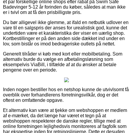
et par forskellige online shops efter rabat på Swim Safe
Badevinger 5-12 år forinden du køber, således at man ikke
er i tvivl om at få den prisbilligste pris.
Du bør alligevel ikke glemme, at ifald en netbutik udlover en
vare til en salgspris der anses for urealistisk god, kunne det
undertiden være et karakteristika der viser en uærlig shop.
Kortbestillinger er på den anden side dækket ind under en
lov, som bistår os imod bedrageriske outlets på nettet.
Generelt tilråder vi køb med kort eller mobilbetaling. Som
alternativ burde du vælge en afbetalingsløsning som
eksempelvis ViaBill, i tilfælde af at du ønsker at betale
pengene over en periode.
Inden nogen bestiller hos en netshop kunne de utvivlsomt få
overblik over forhandlerens forretningsvilkår, dog er det
oftest en omfattende opgave.
Et alternativ kan være at tjekke om webshoppen er medlem
af e-mærket, da det længe har været et tegn på at
webshoppen respekterer de danske regler, tillige med at
online forretningen lejlighedsvis monitoreres af fagfolk som
har ekspertise inden for retningslinjerne. Dette er desuden