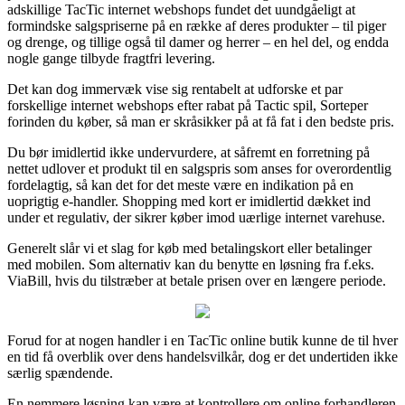
adskillige TacTic internet webshops fundet det uundgåeligt at
formindske salgspriserne på en række af deres produkter – til piger
og drenge, og tillige også til damer og herrer – en hel del, og endda
nogle gange tilbyde fragtfri levering.
Det kan dog immervæk vise sig rentabelt at udforske et par
forskellige internet webshops efter rabat på Tactic spil, Sorteper
forinden du køber, så man er skråsikker på at få fat i den bedste pris.
Du bør imidlertid ikke undervurdere, at såfremt en forretning på
nettet udlover et produkt til en salgspris som anses for overordentlig
fordelagtig, så kan det for det meste være en indikation på en
uoprigtig e-handler. Shopping med kort er imidlertid dækket ind
under et regulativ, der sikrer køber imod uærlige internet varehuse.
Generelt slår vi et slag for køb med betalingskort eller betalinger
med mobilen. Som alternativ kan du benytte en løsning fra f.eks.
ViaBill, hvis du tilstræber at betale prisen over en længere periode.
Forud for at nogen handler i en TacTic online butik kunne de til hver
en tid få overblik over dens handelsvilkår, dog er det undertiden ikke
særlig spændende.
En nemmere løsning kan være at kontrollere om online forhandleren