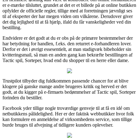
er e-mærke tilsluttet, grundet at det er et billede på at online butikken
opfylder de officielle regler, tillige med at forretningen jævnligt ses
til af eksperter der har megen viden om vilkårene. Derudover giver
det dig lejlighed til at få hjælp, ifald du får vanskeligheder ved din
bestilling.
Endvidere er det godt at du er obs på de primære bestemmelser der
har betydning for handlen, f.eks. den returret e-forhandleren lover.
Derfor er det i øvrigt essesentielt, at man stadigvæk bibeholder sin
kvitteringsmail, så man en anden gang kan bekræfte bestillingen af
Tactic spil, Sorteper, hvad end du shopper til en herre eller dame.
Trustpilot tilbyder dig fuldkommen passende chancer for at blive
klogere på ganske mange andre brugeres kritik og herved er det
godt, at du kigger på e-firmaets bedømmelser af Tactic spil, Sorteper
forinden du bestiller.
Facebook yder tillige nogle troværdige genveje til at få en idé om
netbutikkens pålidelighed. Her er der faktisk webbutikker hvor folk
kan formulere en anmeldelse af virksomhedens service, som tillige
burde bruges til afvejning af tidligere kunders oplevelser.