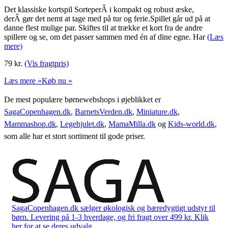
Det klassiske kortspil SorteperÂ i kompakt og robust æske,
derÂ gør det nemt at tage med på tur og ferie.Spillet går ud på at
danne flest mulige par. Skiftes til at trække et kort fra de andre
spillere og se, om det passer sammen med én af dine egne. Har
(Læs
mere)
79
kr.
(Vis fragtpris)
Læs mere »
Køb nu »
De mest populære børnewebshops i øjeblikket er
SagaCopenhagen.dk
,
BarnetsVerden.dk
,
Miniature.dk
,
Mammashop.dk
,
Legehjulet.dk
,
MamaMilla.dk
og
Kids-world.dk
,
som alle har et stort sortiment til gode priser.
SagaCopenhagen.dk sælger økologisk og bæredygtigt udstyr til
børn. Levering på 1-3 hverdage, og fri fragt over 499 kr. Klik
her for at se deres udvalg.