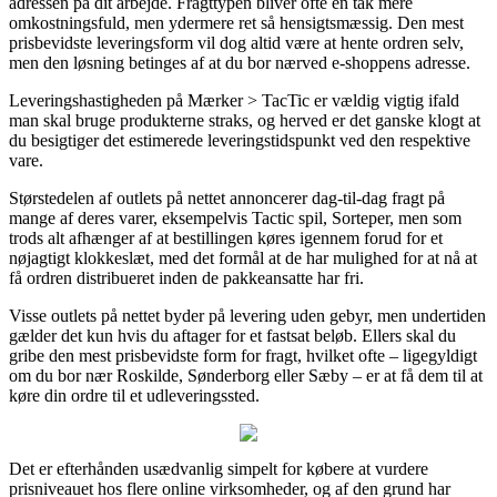
adressen på dit arbejde. Fragttypen bliver ofte en tak mere
omkostningsfuld, men ydermere ret så hensigtsmæssig. Den mest
prisbevidste leveringsform vil dog altid være at hente ordren selv,
men den løsning betinges af at du bor nærved e-shoppens adresse.
Leveringshastigheden på Mærker > TacTic er vældig vigtig ifald
man skal bruge produkterne straks, og herved er det ganske klogt at
du besigtiger det estimerede leveringstidspunkt ved den respektive
vare.
Størstedelen af outlets på nettet annoncerer dag-til-dag fragt på
mange af deres varer, eksempelvis Tactic spil, Sorteper, men som
trods alt afhænger af at bestillingen køres igennem forud for et
nøjagtigt klokkeslæt, med det formål at de har mulighed for at nå at
få ordren distribueret inden de pakkeansatte har fri.
Visse outlets på nettet byder på levering uden gebyr, men undertiden
gælder det kun hvis du aftager for et fastsat beløb. Ellers skal du
gribe den mest prisbevidste form for fragt, hvilket ofte – ligegyldigt
om du bor nær Roskilde, Sønderborg eller Sæby – er at få dem til at
køre din ordre til et udleveringssted.
Det er efterhånden usædvanlig simpelt for købere at vurdere
prisniveauet hos flere online virksomheder, og af den grund har