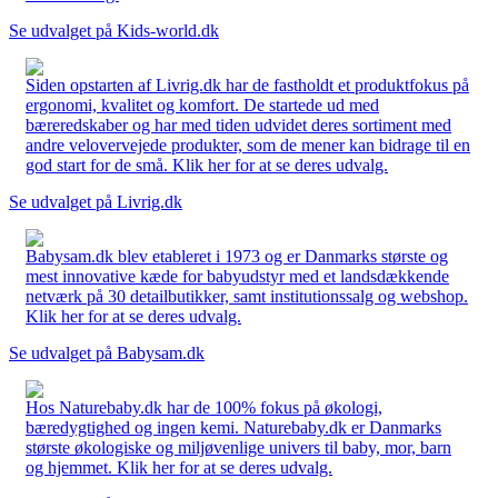
Se udvalget på Kids-world.dk
Siden opstarten af Livrig.dk har de fastholdt et produktfokus på
ergonomi, kvalitet og komfort. De startede ud med
bæreredskaber og har med tiden udvidet deres sortiment med
andre velovervejede produkter, som de mener kan bidrage til en
god start for de små. Klik her for at se deres udvalg.
Se udvalget på Livrig.dk
Babysam.dk blev etableret i 1973 og er Danmarks største og
mest innovative kæde for babyudstyr med et landsdækkende
netværk på 30 detailbutikker, samt institutionssalg og webshop.
Klik her for at se deres udvalg.
Se udvalget på Babysam.dk
Hos Naturebaby.dk har de 100% fokus på økologi,
bæredygtighed og ingen kemi. Naturebaby.dk er Danmarks
største økologiske og miljøvenlige univers til baby, mor, barn
og hjemmet. Klik her for at se deres udvalg.