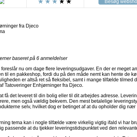
Besøg websh
ørninger fra Djeco
ma
jerner baseret på
6
anmeldelser
s foreslår nu om dage flere leveringsudgaver. En der er meget 
dren til en pakkeshop, fordi du på den måde nemt kan hente de kø
ligheden er altså ret så fleksibel, samt i mange tilfælde tilmed 
f Tatoveringer Enhjørninger fra Djeco.
t få det leveret til din bolig eller til dit arbejdes adresse. Lever
yrere, men også vældig bekvem. Den mest betalelige leveringstyp
odukterne selv, hvilket dog er betinget af at du opholder dig næ
ing tema kan i nogle tilfælde være virkelig vigtig ifald vi har br
lig passende at du tjekker leveringstidspunktet ved den relevant