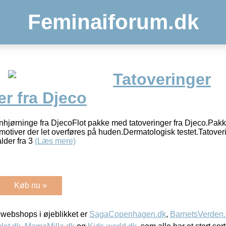
Feminaiforum.dk
Tatoveringer
r fra Djeco
enhjørninge fra DjecoFlot pakke med tatoveringer fra Djeco.Pak
otiver der let overføres på huden.Dermatologisk testet.Tatover
lder fra 3
(Læs mere)
Køb nu »
webshops i øjeblikket er
SagaCopenhagen.dk
,
BarnetsVerden