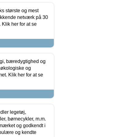
ks største og mest
ækkende netværk på 30
Klik her for at se
gi, bæredygtighed og
 økologiske og
t. Klik her for at se
ler legetøj,
r, børnecykler, m.m.
-mærket og godkendt i
opulære og kendte