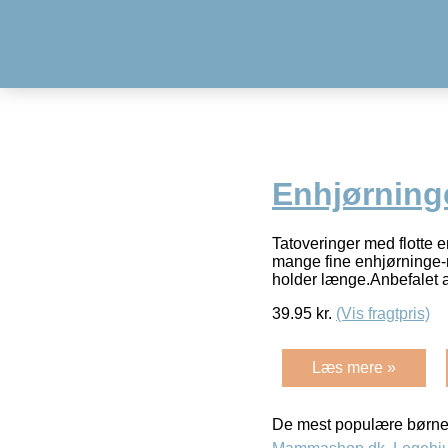
Enhjørninge
Tatoveringer med flotte 
mange fine enhjørninge-m
holder længe.Anbefalet a
39.95
kr.
(Vis fragtpris)
Læs mere »
De mest populære børne