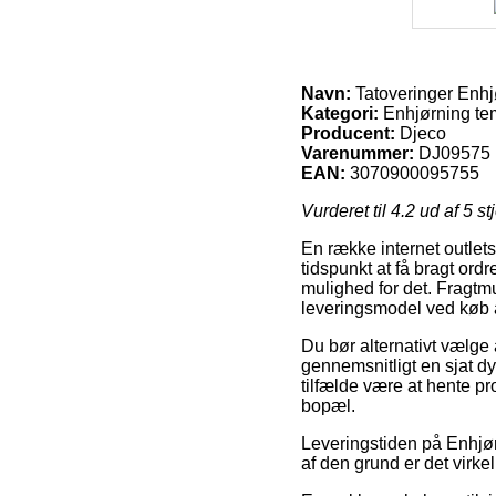
Navn:
Tatoveringer Enhj
Kategori:
Enhjørning te
Producent:
Djeco
Varenummer:
DJ09575
EAN:
3070900095755
Vurderet til
4.2
ud af 5 st
En række internet outlet
tidspunkt at få bragt or
mulighed for det. Fragtmu
leveringsmodel ved køb a
Du bør alternativt vælge a
gennemsnitligt en sjat d
tilfælde være at hente pr
bopæl.
Leveringstiden på Enhjørn
af den grund er det virke