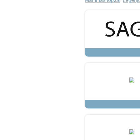
Mammashop.dk
,
Legehju