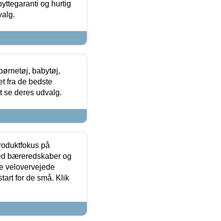
yttegaranti og hurtig
valg.
ørnetøj, babytøj,
t fra de bedste
at se deres udvalg.
produktfokus på
med bæreredskaber og
e velovervejede
tart for de små. Klik