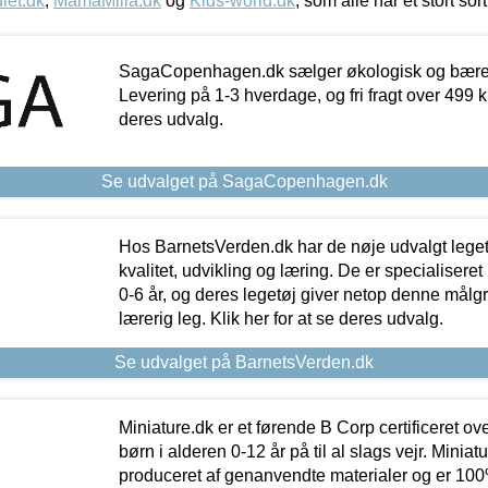
let.dk
,
MamaMilla.dk
og
Kids-world.dk
, som alle har et stort sor
SagaCopenhagen.dk sælger økologisk og bæredyg
Levering på 1-3 hverdage, og fri fragt over 499 kr.
deres udvalg.
Se udvalget på SagaCopenhagen.dk
Hos BarnetsVerden.dk har de nøje udvalgt lege
kvalitet, udvikling og læring. De er specialisere
0-6 år, og deres legetøj giver netop denne målgru
lærerig leg. Klik her for at se deres udvalg.
Se udvalget på BarnetsVerden.dk
Miniature.dk er et førende B Corp certificeret o
børn i alderen 0-12 år på til al slags vejr. Miniat
produceret af genanvendte materialer og er 100% 