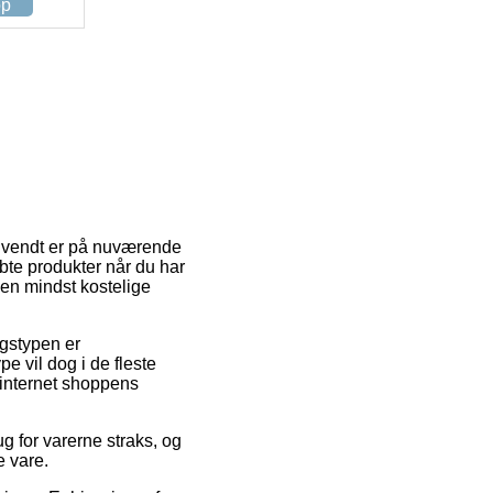
op
anvendt er på nuværende
bte produkter når du har
den mindst kostelige
ingstypen er
e vil dog i de fleste
r internet shoppens
ug for varerne straks, og
e vare.