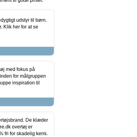
timent til gode priser.
tigt udstyr til børn.
 Klik her for at se
tøj med fokus på
t inden for målgruppen
ppe inspiration til
vertøjsbrand. De klæder
ure.dk overtøj er
fri for skadelig kemi.