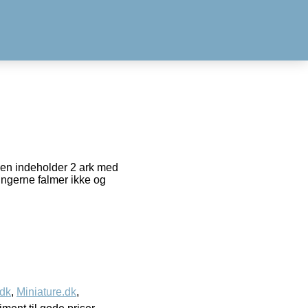
ken indeholder 2 ark med
ingerne falmer ikke og
.dk
,
Miniature.dk
,