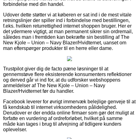
forbindelse med din handel.
Udover dette støtter vi at køberen er sat ind i de mest vitale
retningslinjer der spiller ind i forbindelse med bestillingen,
f.eks. hvilken returrettighed internet shoppen bruger. Her er
det ydermere vigtigt, at man permanent sikrer sin ordremail,
således man i fremtiden kan bekræfte sin bestilling af The
New Kjole – Union – Navy Blazer/Hvidternet, uanset om
man efterspørger produkter til en herre eller dame.
Trustpilot giver dig de facto pæne løsninger til at
gennemstøve flere eksisterende konsumenters reflektioner
og derved går vi ind for, at du udforsker webshoppens
anmeldelser af The New Kjole – Union – Navy
Blazer/Hvidternet før du handler.
Facebook leverer for øvrigt immervæk belejlige genveje til at
få kendskab til internet virksomhedens pålidelighed.
Derudover er der endda online firmaer som gør det muligt at
forfatte en vurdering af ordreforløbet, hvilket på samme
måde kan tages i brug til afvejning af tidligere kunders
oplevelser.