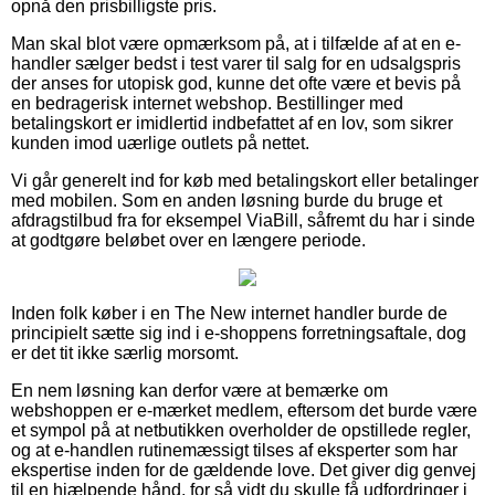
opnå den prisbilligste pris.
Man skal blot være opmærksom på, at i tilfælde af at en e-
handler sælger bedst i test varer til salg for en udsalgspris
der anses for utopisk god, kunne det ofte være et bevis på
en bedragerisk internet webshop. Bestillinger med
betalingskort er imidlertid indbefattet af en lov, som sikrer
kunden imod uærlige outlets på nettet.
Vi går generelt ind for køb med betalingskort eller betalinger
med mobilen. Som en anden løsning burde du bruge et
afdragstilbud fra for eksempel ViaBill, såfremt du har i sinde
at godtgøre beløbet over en længere periode.
Inden folk køber i en The New internet handler burde de
principielt sætte sig ind i e-shoppens forretningsaftale, dog
er det tit ikke særlig morsomt.
En nem løsning kan derfor være at bemærke om
webshoppen er e-mærket medlem, eftersom det burde være
et sympol på at netbutikken overholder de opstillede regler,
og at e-handlen rutinemæssigt tilses af eksperter som har
ekspertise inden for de gældende love. Det giver dig genvej
til en hjælpende hånd, for så vidt du skulle få udfordringer i