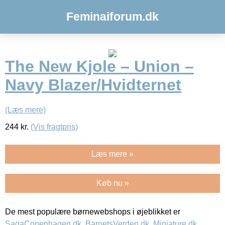
Feminaiforum.dk
The New Kjole – Union –
Navy Blazer/Hvidternet
(Læs mere)
244
kr.
(Vis fragtpris)
Læs mere »
Køb nu »
De mest populære børnewebshops i øjeblikket er
SagaCopenhagen.dk
,
BarnetsVerden.dk
,
Miniature.dk
,