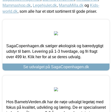
Mammashop.dk
,
Legehjulet.dk
,
MamaMilla.dk
og
Kids-
world.dk
, som alle har et stort sortiment til gode priser.
SagaCopenhagen.dk sælger økologisk og bæredygtigt
udstyr til børn. Levering på 1-3 hverdage, og fri fragt
over 499 kr. Klik her for at se deres udvalg.
Se udvalget på SagaCopenhagen.dk
Hos BarnetsVerden.dk har de nøje udvalgt legetøj med
fokus på kvalitet, udvikling og læring. De er specialiseret