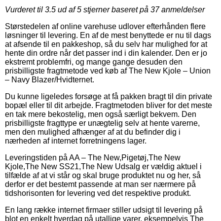
Vurderet til
3.5
ud af 5 stjerner baseret på
37
anmeldelser
Størstedelen af online varehuse udlover efterhånden flere
løsninger til levering. En af de mest benyttede er nu til dags
at afsende til en pakkeshop, så du selv har mulighed for at
hente din ordre når det passer ind i din kalender. Den er jo
ekstremt problemfri, og mange gange desuden den
prisbilligste fragtmetode ved køb af The New Kjole – Union
– Navy Blazer/Hvidternet.
Du kunne ligeledes forsøge at få pakken bragt til din private
bopæl eller til dit arbejde. Fragtmetoden bliver for det meste
en tak mere bekostelig, men også særligt bekvem. Den
prisbilligste fragttype er unægtelig selv at hente varerne,
men den mulighed afhænger af at du befinder dig i
nærheden af internet forretningens lager.
Leveringstiden på AA – The New,Pigetøj,The New
Kjole,The New SS21,The New Udsalg er vældig aktuel i
tilfælde af at vi står og skal bruge produktet nu og her, så
derfor er det bestemt passende at man ser nærmere på
tidshorisonten for levering ved det respektive produkt.
En lang række internet firmaer stiller udsigt til levering på
blot en enkelt hverdag på utallige varer, eksempelvis The