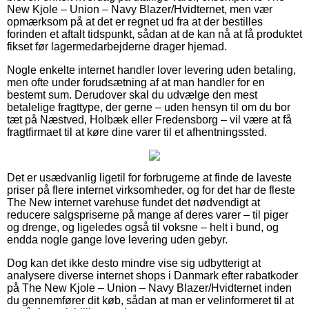
New Kjole – Union – Navy Blazer/Hvidternet, men vær
opmærksom på at det er regnet ud fra at der bestilles
forinden et aftalt tidspunkt, sådan at de kan nå at få produktet
fikset før lagermedarbejderne drager hjemad.
Nogle enkelte internet handler lover levering uden betaling,
men ofte under forudsætning af at man handler for en
bestemt sum. Derudover skal du udvælge den mest
betalelige fragttype, der gerne – uden hensyn til om du bor
tæt på Næstved, Holbæk eller Fredensborg – vil være at få
fragtfirmaet til at køre dine varer til et afhentningssted.
Det er usædvanlig ligetil for forbrugerne at finde de laveste
priser på flere internet virksomheder, og for det har de fleste
The New internet varehuse fundet det nødvendigt at
reducere salgspriserne på mange af deres varer – til piger
og drenge, og ligeledes også til voksne – helt i bund, og
endda nogle gange love levering uden gebyr.
Dog kan det ikke desto mindre vise sig udbytterigt at
analysere diverse internet shops i Danmark efter rabatkoder
på The New Kjole – Union – Navy Blazer/Hvidternet inden
du gennemfører dit køb, sådan at man er velinformeret til at