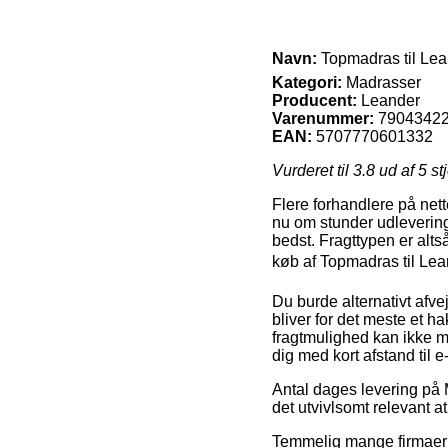
Navn:
Topmadras til Lea
Kategori:
Madrasser
Producent:
Leander
Varenummer:
79043422
EAN:
5707770601332
Vurderet til
3.8
ud af 5 st
Flere forhandlere på nett
nu om stunder udleverings
bedst. Fragttypen er alt
køb af Topmadras til Lea
Du burde alternativt afvej
bliver for det meste et 
fragtmulighed kan ikke m
dig med kort afstand til 
Antal dages levering på 
det utvivlsomt relevant a
Temmelig mange firmaer 