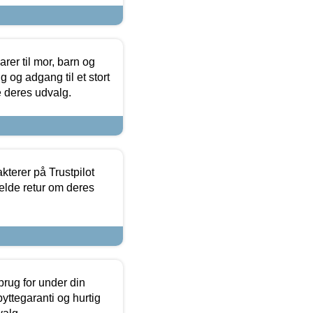
er til mor, barn og
 og adgang til et stort
se deres udvalg.
kterer på Trustpilot
elde retur om deres
brug for under din
yttegaranti og hurtig