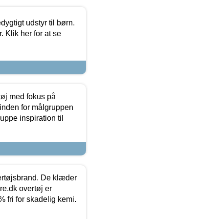
tigt udstyr til børn.
 Klik her for at se
tøj med fokus på
t inden for målgruppen
ppe inspiration til
vertøjsbrand. De klæder
ure.dk overtøj er
fri for skadelig kemi.