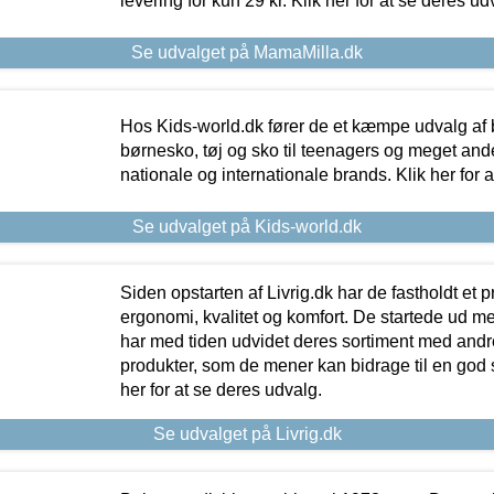
levering for kun 29 kr. Klik her for at se deres ud
Se udvalget på MamaMilla.dk
Hos Kids-world.dk fører de et kæmpe udvalg af b
børnesko, tøj og sko til teenagers og meget ande
nationale og internationale brands. Klik her for 
Se udvalget på Kids-world.dk
Siden opstarten af Livrig.dk har de fastholdt et 
ergonomi, kvalitet og komfort. De startede ud 
har med tiden udvidet deres sortiment med andr
produkter, som de mener kan bidrage til en god s
her for at se deres udvalg.
Se udvalget på Livrig.dk