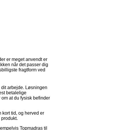
 der er meget anvendt er
akken når det passer dig
illigste fragtform ved
il dit arbejde. Løsningen
st betalelige
 om at du fysisk befinder
kort tid, og herved er
 produkt.
empelvis Topmadras til