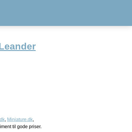
 Leander
.dk
,
Miniature.dk
,
timent til gode priser.