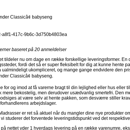
nder Classicâ¢ babyseng
-a8f1-417c-9b6c-3d750b4803ea
jerner baseret på
20
anmeldelser
et tildeler nu om dage en række forskellige leveringsformer. En
steder, fordi det så er super fleksibelt for dig at kunne hente p
så ualmindeligt ukompliceret, og mange gange endvidere den prisb
nder Classicâ¢ babyseng.
e for og imod at få varerne bragt til din lejlighed eller hus eller t
hak mere bekostelig, men derudover usædvanlig smertefri. Den me
odsiges at være selv at hente pakken, som desværre stiller krav
e-forhandlerens arbejdslager.
Madrasser er ret så aktuel når du mangler dine nye produkter om 
t vi studerer det forventede leveringstidspunkt ved det respektive
på nettet yder 1 hverdags levering på en række varenumre, eks