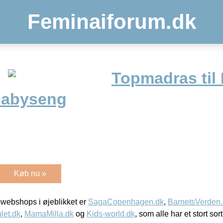
Feminaiforum.dk
Topmadras til
 babyseng
Køb nu »
webshops i øjeblikket er
SagaCopenhagen.dk
,
BarnetsVerden
let.dk
,
MamaMilla.dk
og
Kids-world.dk
, som alle har et stort sor