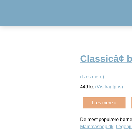
Classicâ¢
(Læs mere)
449
kr.
(Vis fragtpris)
Læs mere »
De mest populære børne
Mammashop.dk
,
Legehju