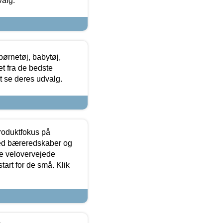
valg.
ørnetøj, babytøj,
t fra de bedste
at se deres udvalg.
produktfokus på
med bæreredskaber og
e velovervejede
tart for de små. Klik