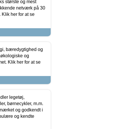
ks største og mest
ækkende netværk på 30
Klik her for at se
gi, bæredygtighed og
 økologiske og
t. Klik her for at se
ler legetøj,
r, børnecykler, m.m.
-mærket og godkendt i
opulære og kendte