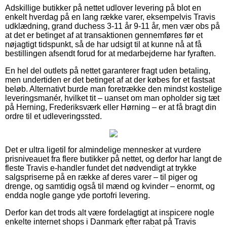
Adskillige butikker på nettet udlover levering på blot en
enkelt hverdag på en lang række varer, eksempelvis Travis
udklædning, grand duchess 3-11 år 9-11 år, men vær obs på
at det er betinget af at transaktionen gennemføres før et
nøjagtigt tidspunkt, så de har udsigt til at kunne nå at få
bestillingen afsendt forud for at medarbejderne har fyraften.
En hel del outlets på nettet garanterer fragt uden betaling,
men undertiden er det betinget af at der købes for et fastsat
beløb. Alternativt burde man foretrække den mindst kostelige
leveringsmanér, hvilket tit – uanset om man opholder sig tæt
på Herning, Frederiksværk eller Hørning – er at få bragt din
ordre til et udleveringssted.
Det er ultra ligetil for almindelige mennesker at vurdere
prisniveauet fra flere butikker på nettet, og derfor har langt de
fleste Travis e-handler fundet det nødvendigt at trykke
salgspriserne på en række af deres varer – til piger og
drenge, og samtidig også til mænd og kvinder – enormt, og
endda nogle gange yde portofri levering.
Derfor kan det trods alt være fordelagtigt at inspicere nogle
enkelte internet shops i Danmark efter rabat på Travis