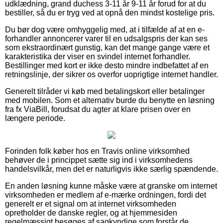
udklædning, grand duchess 3-11 år 9-11 år forud for at du
bestiller, så du er tryg ved at opnå den mindst kostelige pris.
Du bør dog være omhyggelig med, at i tilfælde af at en e-
forhandler annoncerer varer til en udsalgspris der kan ses
som ekstraordinært gunstig, kan det mange gange være et
karakteristika der viser en svindel internet forhandler.
Bestillinger med kort er ikke desto mindre indbefattet af en
retningslinje, der sikrer os overfor uoprigtige internet handler.
Generelt tilråder vi køb med betalingskort eller betalinger
med mobilen. Som et alternativ burde du benytte en løsning
fra fx ViaBill, forudsat du agter at klare prisen over en
længere periode.
Forinden folk køber hos en Travis online virksomhed
behøver de i princippet sætte sig ind i virksomhedens
handelsvilkår, men det er naturligvis ikke særlig spændende.
En anden løsning kunne måske være at granske om internet
virksomheden er medlem af e-mærke ordningen, fordi det
generelt er et signal om at internet virksomheden
opretholder de danske regler, og at hjemmesiden
regelmæssigt besøges af sagkyndige som forstår de