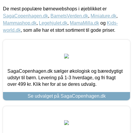
De mest populære børnewebshops i øjeblikket er
SagaCopenhagen.dk
,
BarnetsVerden.dk
,
Miniature.dk
,
Mammashop.dk
,
Legehjulet.dk
,
MamaMilla.dk
og
Kids-
world.dk
, som alle har et stort sortiment til gode priser.
SagaCopenhagen.dk sælger økologisk og bæredygtigt
udstyr til børn. Levering på 1-3 hverdage, og fri fragt
over 499 kr. Klik her for at se deres udvalg.
Se udvalget på SagaCopenhagen.dk