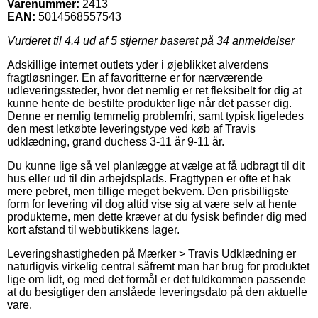
Varenummer:
2413
EAN:
5014568557543
Vurderet til
4.4
ud af 5 stjerner baseret på
34
anmeldelser
Adskillige internet outlets yder i øjeblikket alverdens
fragtløsninger. En af favoritterne er for nærværende
udleveringssteder, hvor det nemlig er ret fleksibelt for dig at
kunne hente de bestilte produkter lige når det passer dig.
Denne er nemlig temmelig problemfri, samt typisk ligeledes
den mest letkøbte leveringstype ved køb af Travis
udklædning, grand duchess 3-11 år 9-11 år.
Du kunne lige så vel planlægge at vælge at få udbragt til dit
hus eller ud til din arbejdsplads. Fragttypen er ofte et hak
mere pebret, men tillige meget bekvem. Den prisbilligste
form for levering vil dog altid vise sig at være selv at hente
produkterne, men dette kræver at du fysisk befinder dig med
kort afstand til webbutikkens lager.
Leveringshastigheden på Mærker > Travis Udklædning er
naturligvis virkelig central såfremt man har brug for produktet
lige om lidt, og med det formål er det fuldkommen passende
at du besigtiger den anslåede leveringsdato på den aktuelle
vare.