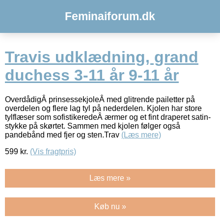
Feminaiforum.dk
Travis udklædning, grand
duchess 3-11 år 9-11 år
OverdådigÂ prinsessekjoleÂ med glitrende pailetter på
overdelen og flere lag tyl på nederdelen. Kjolen har store
tylflæser som sofistikeredeÂ ærmer og et fint draperet satin-
stykke på skørtet. Sammen med kjolen følger også
pandebånd med fjer og sten.Trav
(Læs mere)
599
kr.
(Vis fragtpris)
Læs mere »
Køb nu »