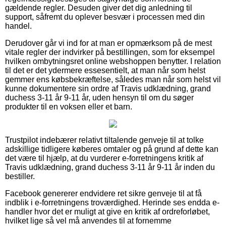
gældende regler. Desuden giver det dig anledning til
support, såfremt du oplever besvær i processen med din
handel.
Derudover går vi ind for at man er opmærksom på de mest
vitale regler der indvirker på bestillingen, som for eksempel
hvilken ombytningsret online webshoppen benytter. I relation
til det er det ydermere essesentielt, at man når som helst
gemmer ens købsbekræftelse, således man når som helst vil
kunne dokumentere sin ordre af Travis udklædning, grand
duchess 3-11 år 9-11 år, uden hensyn til om du søger
produkter til en voksen eller et barn.
Trustpilot indebærer relativt tiltalende genveje til at tolke
adskillige tidligere køberes omtaler og på grund af dette kan
det være til hjælp, at du vurderer e-forretningens kritik af
Travis udklædning, grand duchess 3-11 år 9-11 år inden du
bestiller.
Facebook genererer endvidere ret sikre genveje til at få
indblik i e-forretningens troværdighed. Herinde ses endda e-
handler hvor det er muligt at give en kritik af ordreforløbet,
hvilket lige så vel må anvendes til at fornemme