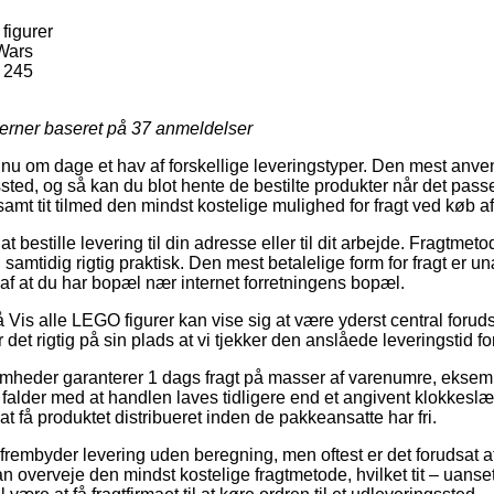
figurer
Wars
 245
jerner baseret på
37
anmeldelser
nu om dage et hav af forskellige leveringstyper. Den mest anv
gssted, og så kan du blot hente de bestilte produkter når det pas
 samt tit tilmed den mindst kostelige mulighed for fragt ved køb a
 bestille levering til din adresse eller til dit arbejde. Fragtmet
 samtidig rigtig praktisk. Den mest betalelige form for fragt er u
 af at du har bopæl nær internet forretningens bopæl.
Vis alle LEGO figurer kan vise sig at være yderst central forud
 det rigtig på sin plads at vi tjekker den anslåede leveringstid f
somheder garanterer 1 dags fragt på masser af varenumre, eksem
 falder med at handlen laves tidligere end et angivent klokkeslæ
at få produktet distribueret inden de pakkeansatte har fri.
 frembyder levering uden beregning, men oftest er det forudsat a
man overveje den mindst kostelige fragtmetode, hvilket tit – uan