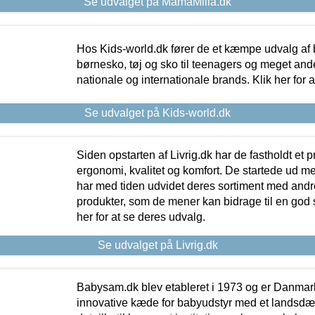
Se udvalget på MamaMilla.dk
Hos Kids-world.dk fører de et kæmpe udvalg af b
børnesko, tøj og sko til teenagers og meget ande
nationale og internationale brands. Klik her for 
Se udvalget på Kids-world.dk
Siden opstarten af Livrig.dk har de fastholdt et 
ergonomi, kvalitet og komfort. De startede ud 
har med tiden udvidet deres sortiment med andr
produkter, som de mener kan bidrage til en god s
her for at se deres udvalg.
Se udvalget på Livrig.dk
Babysam.dk blev etableret i 1973 og er Danmar
innovative kæde for babyudstyr med et landsd