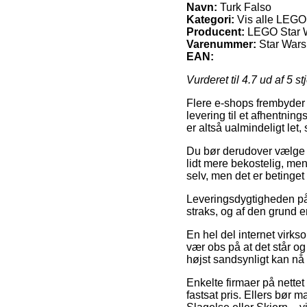
Navn:
Turk Falso
Kategori:
Vis alle LEGO 
Producent:
LEGO Star 
Varenummer:
Star Wars
EAN:
Vurderet til
4.7
ud af 5 st
Flere e-shops frembyder 
levering til et afhentnin
er altså ualmindeligt let,
Du bør derudover vælge at
lidt mere bekostelig, men
selv, men det er betinget
Leveringsdygtigheden på 
straks, og af den grund er
En hel del internet virk
vær obs på at det står og
højst sandsynligt kan nå 
Enkelte firmaer på nettet
fastsat pris. Ellers bør 