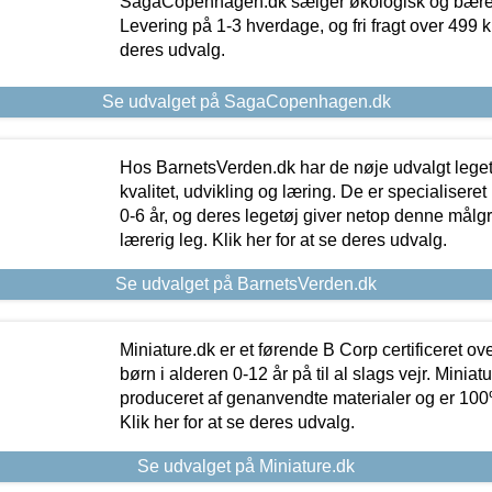
SagaCopenhagen.dk sælger økologisk og bæredyg
Levering på 1-3 hverdage, og fri fragt over 499 kr.
deres udvalg.
Se udvalget på SagaCopenhagen.dk
Hos BarnetsVerden.dk har de nøje udvalgt lege
kvalitet, udvikling og læring. De er specialisere
0-6 år, og deres legetøj giver netop denne målgru
lærerig leg. Klik her for at se deres udvalg.
Se udvalget på BarnetsVerden.dk
Miniature.dk er et førende B Corp certificeret o
børn i alderen 0-12 år på til al slags vejr. Miniat
produceret af genanvendte materialer og er 100% 
Klik her for at se deres udvalg.
Se udvalget på Miniature.dk