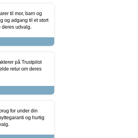
er til mor, barn og
 og adgang til et stort
se deres udvalg.
kterer på Trustpilot
elde retur om deres
brug for under din
yttegaranti og hurtig
valg.