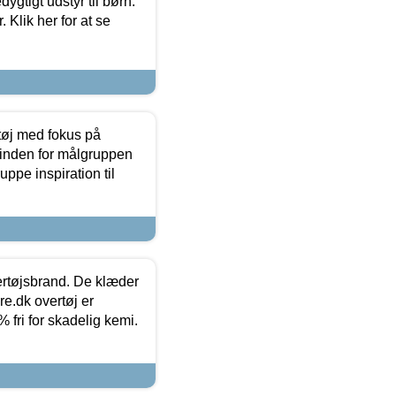
tigt udstyr til børn.
 Klik her for at se
tøj med fokus på
t inden for målgruppen
ppe inspiration til
vertøjsbrand. De klæder
ure.dk overtøj er
fri for skadelig kemi.