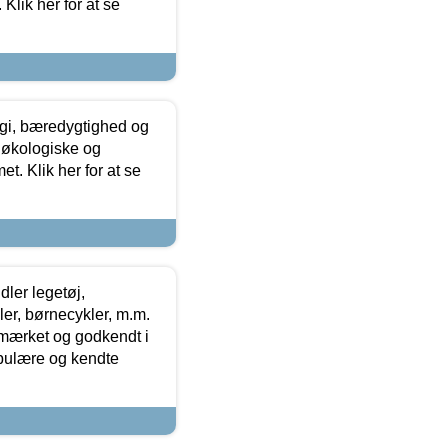
Klik her for at se
gi, bæredygtighed og
 økologiske og
t. Klik her for at se
ler legetøj,
r, børnecykler, m.m.
-mærket og godkendt i
opulære og kendte