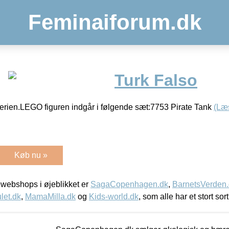
Feminaiforum.dk
Turk Falso
erien.LEGO figuren indgår i følgende sæt:7753 Pirate Tank
(Læ
Køb nu »
webshops i øjeblikket er
SagaCopenhagen.dk
,
BarnetsVerden
let.dk
,
MamaMilla.dk
og
Kids-world.dk
, som alle har et stort sor