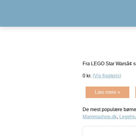
Fra LEGO Star Warsâ¢ s
0
kr.
(Vis fragtpris)
Læs mere »
De mest populære børne
Mammashop.dk
,
Legehju