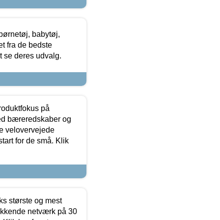
ørnetøj, babytøj,
t fra de bedste
at se deres udvalg.
produktfokus på
med bæreredskaber og
e velovervejede
tart for de små. Klik
ks største og mest
ækkende netværk på 30