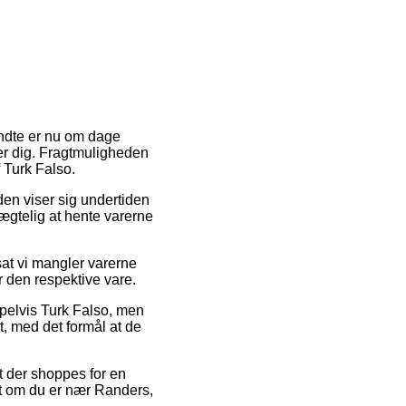
endte er nu om dage
ser dig. Fragtmuligheden
f Turk Falso.
oden viser sig undertiden
nægtelig at hente varerne
sat vi mangler varerne
or den respektive vare.
pelvis Turk Falso, men
t, med det formål at de
t der shoppes for en
set om du er nær Randers,