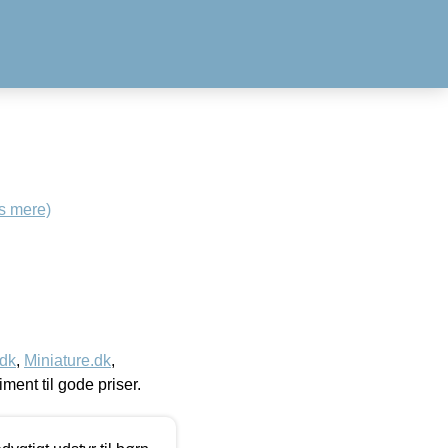
s mere)
.dk
,
Miniature.dk
,
timent til gode priser.