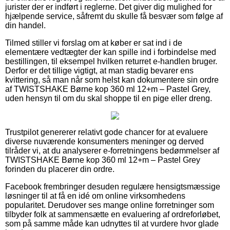
jurister der er indført i reglerne. Det giver dig mulighed for
hjælpende service, såfremt du skulle få besvær som følge af
din handel.
Tilmed stiller vi forslag om at køber er sat ind i de
elementære vedtægter der kan spille ind i forbindelse med
bestillingen, til eksempel hvilken returret e-handlen bruger.
Derfor er det tillige vigtigt, at man stadig bevarer ens
kvittering, så man når som helst kan dokumentere sin ordre
af TWISTSHAKE Børne kop 360 ml 12+m – Pastel Grey,
uden hensyn til om du skal shoppe til en pige eller dreng.
Trustpilot genererer relativt gode chancer for at evaluere
diverse nuværende konsumenters meninger og derved
tilråder vi, at du analyserer e-forretningens bedømmelser af
TWISTSHAKE Børne kop 360 ml 12+m – Pastel Grey
forinden du placerer din ordre.
Facebook frembringer desuden regulære hensigtsmæssige
løsninger til at få en idé om online virksomhedens
popularitet. Derudover ses mange online forretninger som
tilbyder folk at sammensætte en evaluering af ordreforløbet,
som på samme måde kan udnyttes til at vurdere hvor glade