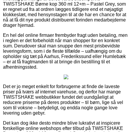
TWISTSHAKE Børne kop 360 ml 12+m – Pastel Grey, som
er regnet ud fra at ordren lægges tidligere end et nøjagtigt
klokkeslæt, med hensynstagen til at de har en chance for at
nå at få dit nye produkt distribueret forinden medarbejderne
drager hjemad.
En hel del online firmaer frembyder fragt uden betaling, men
i reglen er det forbeholdt når man shopper for en konkret
sum. Derudover skal man snuppe den mest prisbevidste
leveringsform, som i de fleste tilfælde – uafhængig om du
opholder sig tæt på Aarhus, Frederikssund eller Humlebæk
– er at få fragtmanden til at bringe din bestilling til et
afhentningssted.
Det er jo meget enkelt for forbrugerne at finde de laveste
priser på tværs af internet varehuse, og derfor har mange
TWISTSHAKE webbutikker fundet det uundgåeligt at
reducere priserne på deres produkter – til børn, lige så vel
som til voksne – betydeligt, og endda nogle gange love
levering uden gebyr.
Det kan dog ikke desto mindre blive lukrativt at inspicere
forskellige online webshops efter tilbud på TWISTSHAKE