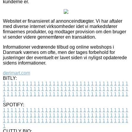
kunderne er.
Websitet er finansieret af annonceindtægter. Vi har aftaler
med diverse internet virksomheder idet vi markedsfører
firmaernes produkter, og modtager provision om den bruger
vi sender videre gennemfører en transaktion.
Informationer vedrørende tilbud og online webshops i
Danmark værnes om ofte, men der tages forbehold for
justeringer der eventuelt er lavet siden vi nyligst opdaterede
sidens informationer.
derimart.com
BITLY:
1
1
1
1
1
1
1
1
1
1
1
1
1
1
1
1
1
1
1
1
1
1
1
1
1
1
1
1
1
1
1
1
1
1
1
1
1
1
1
1
1
1
1
1
1
1
1
1
1
1
1
1
1
1
1
1
1
1
1
1
1
1
1
1
1
1
1
1
1
1
1
1
1
1
1
1
1
1
1
1
1
1
1
1
1
1
1
1
1
1
1
1
1
1
1
1
1
1
1
1
SPOTIFY:
1
1
1
1
1
1
1
1
1
1
1
1
1
1
1
1
1
1
1
1
1
1
1
1
1
1
1
1
1
1
1
1
1
1
1
1
1
1
1
1
1
1
1
1
1
1
1
1
1
1
1
1
1
1
1
1
1
1
1
1
1
1
1
1
1
1
1
1
1
1
1
1
1
1
1
1
1
1
1
1
1
1
1
1
1
1
1
1
1
1
1
1
1
1
1
1
1
1
1
1
CUTTLY BIO: