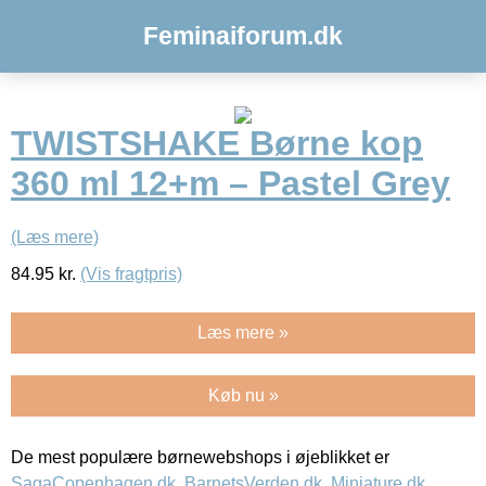
Feminaiforum.dk
TWISTSHAKE Børne kop
360 ml 12+m – Pastel Grey
(Læs mere)
84.95
kr.
(Vis fragtpris)
Læs mere »
Køb nu »
De mest populære børnewebshops i øjeblikket er
SagaCopenhagen.dk
,
BarnetsVerden.dk
,
Miniature.dk
,