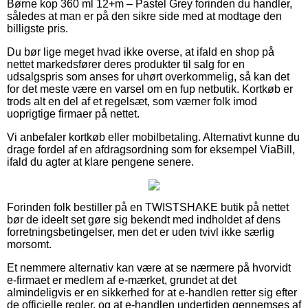
Børne kop 360 ml 12+m – Pastel Grey forinden du handler,
således at man er på den sikre side med at modtage den
billigste pris.
Du bør lige meget hvad ikke overse, at ifald en shop på
nettet markedsfører deres produkter til salg for en
udsalgspris som anses for uhørt overkommelig, så kan det
for det meste være en varsel om en fup netbutik. Kortkøb er
trods alt en del af et regelsæt, som værner folk imod
uoprigtige firmaer på nettet.
Vi anbefaler kortkøb eller mobilbetaling. Alternativt kunne du
drage fordel af en afdragsordning som for eksempel ViaBill,
ifald du agter at klare pengene senere.
Forinden folk bestiller på en TWISTSHAKE butik på nettet
bør de ideelt set gøre sig bekendt med indholdet af dens
forretningsbetingelser, men det er uden tvivl ikke særlig
morsomt.
Et nemmere alternativ kan være at se nærmere på hvorvidt
e-firmaet er medlem af e-mærket, grundet at det
almindeligvis er en sikkerhed for at e-handlen retter sig efter
de officielle regler, og at e-handlen undertiden gennemses af