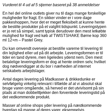
Vurderet til
4
ud af 5 stjerner baseret på
38
anmeldelser
En hel del online outlets giver nu til dags mange forskellige
muligheder for fragt. En sikker vinder er i vore dage
pakkeshoppen, hvor det er meget fleksibelt at kunne hente
de bestilte produkter på et valgfrit tidspunkt. Leveringstypen
er jo ret så simpel, samt typisk derudover den mest letkøbte
mulighed for fragt ved køb af TWISTSHAKE Børne kop 360
ml 12+m – Pastel Grey.
Du kan omvendt overveje at bestille varerne til levering til
din lejlighed eller ud på dit arbejde. Leveringsformen er til
tider en tand dyrere, men ligeledes yderst nem. Den mest
betalelige leveringsform er dog at hente ordren selv, hvilket
dog nødvendiggør at du bor i nærheden af internet
selskabets arbejdslager.
Antal dages levering på Madkasser & drikkedunke er
selvfølgelig virkelig relevant i tilfælde af at vi absolut skal
bruge varen omgående, så herved er det utvivlsomt på sin
plads at man dobbelttjekker den forventede leveringstid på
det vedkommende produkt.
Masser af online shops yder levering på næstkommende
hverdag på mange af deres varer, eksempelvis