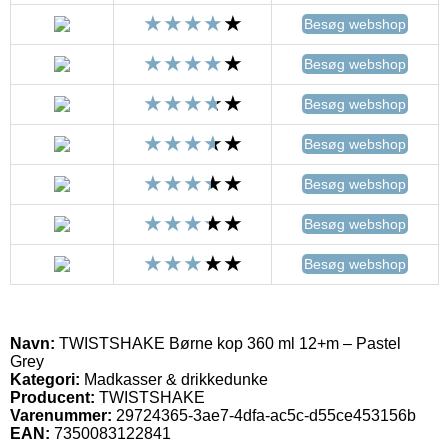
Besøg webshop
Besøg webshop
Besøg webshop
Besøg webshop
Besøg webshop
Besøg webshop
Besøg webshop
Navn:
TWISTSHAKE Børne kop 360 ml 12+m – Pastel
Grey
Kategori:
Madkasser & drikkedunke
Producent:
TWISTSHAKE
Varenummer:
29724365-3ae7-4dfa-ac5c-d55ce453156b
EAN:
7350083122841