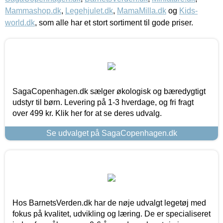
Mammashop.dk
,
Legehjulet.dk
,
MamaMilla.dk
og
Kids-
world.dk
, som alle har et stort sortiment til gode priser.
SagaCopenhagen.dk sælger økologisk og bæredygtigt
udstyr til børn. Levering på 1-3 hverdage, og fri fragt
over 499 kr. Klik her for at se deres udvalg.
Se udvalget på SagaCopenhagen.dk
Hos BarnetsVerden.dk har de nøje udvalgt legetøj med
fokus på kvalitet, udvikling og læring. De er specialiseret