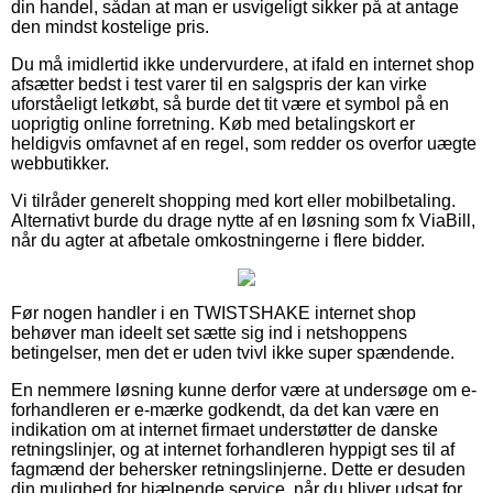
din handel, sådan at man er usvigeligt sikker på at antage
den mindst kostelige pris.
Du må imidlertid ikke undervurdere, at ifald en internet shop
afsætter bedst i test varer til en salgspris der kan virke
uforståeligt letkøbt, så burde det tit være et symbol på en
uoprigtig online forretning. Køb med betalingskort er
heldigvis omfavnet af en regel, som redder os overfor uægte
webbutikker.
Vi tilråder generelt shopping med kort eller mobilbetaling.
Alternativt burde du drage nytte af en løsning som fx ViaBill,
når du agter at afbetale omkostningerne i flere bidder.
Før nogen handler i en TWISTSHAKE internet shop
behøver man ideelt set sætte sig ind i netshoppens
betingelser, men det er uden tvivl ikke super spændende.
En nemmere løsning kunne derfor være at undersøge om e-
forhandleren er e-mærke godkendt, da det kan være en
indikation om at internet firmaet understøtter de danske
retningslinjer, og at internet forhandleren hyppigt ses til af
fagmænd der behersker retningslinjerne. Dette er desuden
din mulighed for hjælpende service, når du bliver udsat for