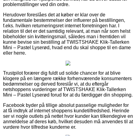
problemstillinger ved din ordre.
Herudover foreslåes det at køber er klar over de
fundamentale bestemmelser der influerer på bestillingen,
f.eks. hvilken returneringsret internet forretningen har. I
relation til det er det samtidig relevant, at man når som helst
bibeholder sin kvitteringsmail, således man i fremtiden vil
kunne bevise sin bestilling af TWISTSHAKE Klik-Tallerken
Mini – Pastel Lyserød, hvad end du skal shoppe til en dame
eller herre.
Trustpilot forærer dig fuldt ud solide chancer for at blive
klogere på en længere række forhenværende konsumenters
bedømmelser og derved foreslår vi, at du eftergår
netshoppens vurderinger af TWISTSHAKE Klik-Tallerken
Mini – Pastel Lyserød forud for at du færdiggør din shopping.
Facebook byder på tillige absolut passelige muligheder for
at få indtryk af internet shoppens kundetilfredshed. Herinde
ser vi nogle outlets på nettet hvor kunder kan tilkendegive en
anmeldelse af deres køb, hvilket desuden må anvendes til at
vurdere hvor tilfredse kunderne er.