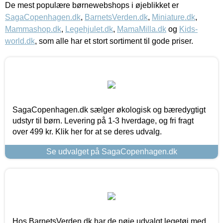
De mest populære børnewebshops i øjeblikket er
SagaCopenhagen.dk
,
BarnetsVerden.dk
,
Miniature.dk
,
Mammashop.dk
,
Legehjulet.dk
,
MamaMilla.dk
og
Kids-
world.dk
, som alle har et stort sortiment til gode priser.
SagaCopenhagen.dk sælger økologisk og bæredygtigt
udstyr til børn. Levering på 1-3 hverdage, og fri fragt
over 499 kr. Klik her for at se deres udvalg.
Se udvalget på SagaCopenhagen.dk
Hos BarnetsVerden.dk har de nøje udvalgt legetøj med