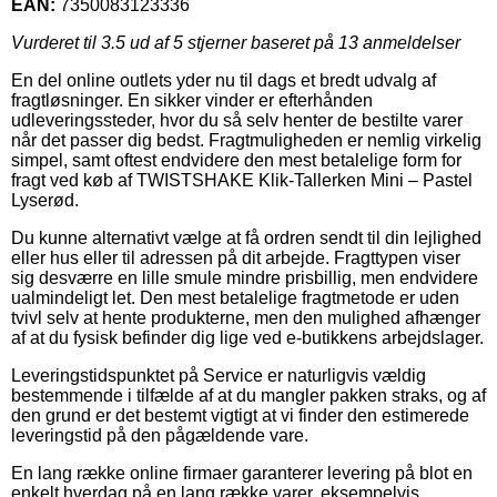
EAN:
7350083123336
Vurderet til
3.5
ud af 5 stjerner baseret på
13
anmeldelser
En del online outlets yder nu til dags et bredt udvalg af
fragtløsninger. En sikker vinder er efterhånden
udleveringssteder, hvor du så selv henter de bestilte varer
når det passer dig bedst. Fragtmuligheden er nemlig virkelig
simpel, samt oftest endvidere den mest betalelige form for
fragt ved køb af TWISTSHAKE Klik-Tallerken Mini – Pastel
Lyserød.
Du kunne alternativt vælge at få ordren sendt til din lejlighed
eller hus eller til adressen på dit arbejde. Fragttypen viser
sig desværre en lille smule mindre prisbillig, men endvidere
ualmindeligt let. Den mest betalelige fragtmetode er uden
tvivl selv at hente produkterne, men den mulighed afhænger
af at du fysisk befinder dig lige ved e-butikkens arbejdslager.
Leveringstidspunktet på Service er naturligvis vældig
bestemmende i tilfælde af at du mangler pakken straks, og af
den grund er det bestemt vigtigt at vi finder den estimerede
leveringstid på den pågældende vare.
En lang række online firmaer garanterer levering på blot en
enkelt hverdag på en lang række varer, eksempelvis