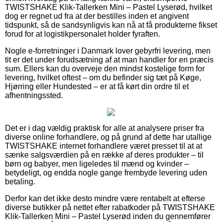
TWISTSHAKE Klik-Tallerken Mini – Pastel Lyserød, hvilket
dog er regnet ud fra at der bestilles inden et angivent
tidspunkt, så de sandsynligvis kan nå at få produkterne fikset
forud for at logistikpersonalet holder fyraften.
Nogle e-forretninger i Danmark lover gebyrfri levering, men
tit er det under forudsætning af at man handler for en præcis
sum. Ellers kan du overveje den mindst kostelige form for
levering, hvilket oftest – om du befinder sig tæt på Køge,
Hjørring eller Hundested – er at få kørt din ordre til et
afhentningssted.
Det er i dag vældig praktisk for alle at analysere priser fra
diverse online forhandlere, og på grund af dette har utallige
TWISTSHAKE internet forhandlere været presset til at at
sænke salgsværdien på en række af deres produkter – til
børn og babyer, men ligeledes til mænd og kvinder –
betydeligt, og endda nogle gange frembyde levering uden
betaling.
Derfor kan det ikke desto mindre være rentabelt at efterse
diverse butikker på nettet efter rabatkoder på TWISTSHAKE
Klik-Tallerken Mini – Pastel Lyserød inden du gennemfører