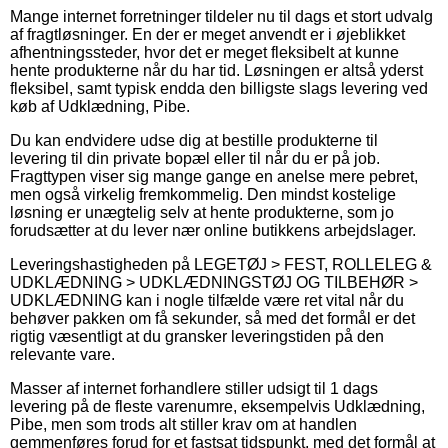
Mange internet forretninger tildeler nu til dags et stort udvalg
af fragtløsninger. En der er meget anvendt er i øjeblikket
afhentningssteder, hvor det er meget fleksibelt at kunne
hente produkterne når du har tid. Løsningen er altså yderst
fleksibel, samt typisk endda den billigste slags levering ved
køb af Udklædning, Pibe.
Du kan endvidere udse dig at bestille produkterne til
levering til din private bopæl eller til når du er på job.
Fragttypen viser sig mange gange en anelse mere pebret,
men også virkelig fremkommelig. Den mindst kostelige
løsning er unægtelig selv at hente produkterne, som jo
forudsætter at du lever nær online butikkens arbejdslager.
Leveringshastigheden på LEGETØJ > FEST, ROLLELEG &
UDKLÆDNING > UDKLÆDNINGSTØJ OG TILBEHØR >
UDKLÆDNING kan i nogle tilfælde være ret vital når du
behøver pakken om få sekunder, så med det formål er det
rigtig væsentligt at du gransker leveringstiden på den
relevante vare.
Masser af internet forhandlere stiller udsigt til 1 dags
levering på de fleste varenumre, eksempelvis Udklædning,
Pibe, men som trods alt stiller krav om at handlen
gemmenføres forud for et fastsat tidspunkt, med det formål at