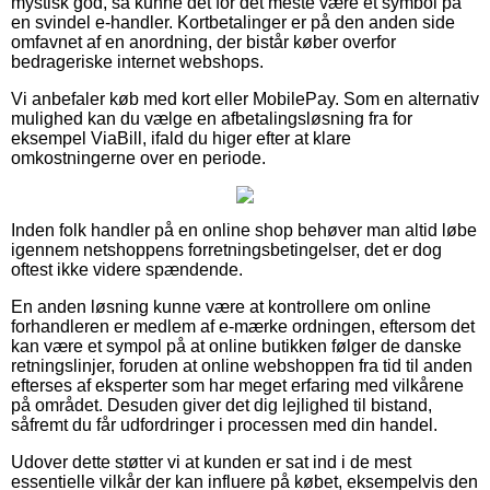
mystisk god, så kunne det for det meste være et symbol på
en svindel e-handler. Kortbetalinger er på den anden side
omfavnet af en anordning, der bistår køber overfor
bedrageriske internet webshops.
Vi anbefaler køb med kort eller MobilePay. Som en alternativ
mulighed kan du vælge en afbetalingsløsning fra for
eksempel ViaBill, ifald du higer efter at klare
omkostningerne over en periode.
Inden folk handler på en online shop behøver man altid løbe
igennem netshoppens forretningsbetingelser, det er dog
oftest ikke videre spændende.
En anden løsning kunne være at kontrollere om online
forhandleren er medlem af e-mærke ordningen, eftersom det
kan være et sympol på at online butikken følger de danske
retningslinjer, foruden at online webshoppen fra tid til anden
efterses af eksperter som har meget erfaring med vilkårene
på området. Desuden giver det dig lejlighed til bistand,
såfremt du får udfordringer i processen med din handel.
Udover dette støtter vi at kunden er sat ind i de mest
essentielle vilkår der kan influere på købet, eksempelvis den