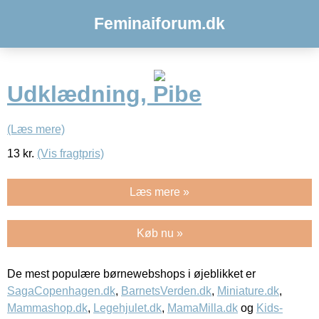
Feminaiforum.dk
Udklædning, Pibe
(Læs mere)
13
kr.
(Vis fragtpris)
Læs mere »
Køb nu »
De mest populære børnewebshops i øjeblikket er
SagaCopenhagen.dk
,
BarnetsVerden.dk
,
Miniature.dk
,
Mammashop.dk
,
Legehjulet.dk
,
MamaMilla.dk
og
Kids-