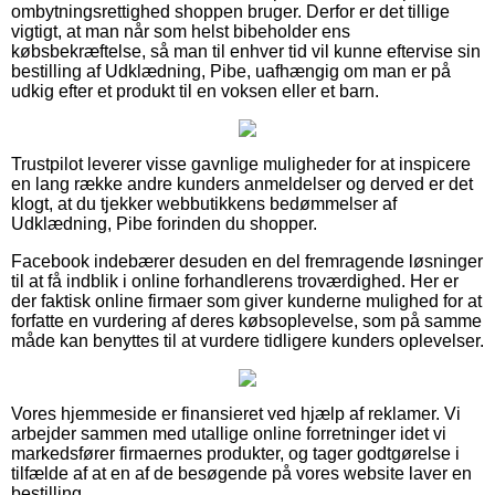
ombytningsrettighed shoppen bruger. Derfor er det tillige
vigtigt, at man når som helst bibeholder ens
købsbekræftelse, så man til enhver tid vil kunne eftervise sin
bestilling af Udklædning, Pibe, uafhængig om man er på
udkig efter et produkt til en voksen eller et barn.
Trustpilot leverer visse gavnlige muligheder for at inspicere
en lang række andre kunders anmeldelser og derved er det
klogt, at du tjekker webbutikkens bedømmelser af
Udklædning, Pibe forinden du shopper.
Facebook indebærer desuden en del fremragende løsninger
til at få indblik i online forhandlerens troværdighed. Her er
der faktisk online firmaer som giver kunderne mulighed for at
forfatte en vurdering af deres købsoplevelse, som på samme
måde kan benyttes til at vurdere tidligere kunders oplevelser.
Vores hjemmeside er finansieret ved hjælp af reklamer. Vi
arbejder sammen med utallige online forretninger idet vi
markedsfører firmaernes produkter, og tager godtgørelse i
tilfælde af at en af de besøgende på vores website laver en
bestilling.