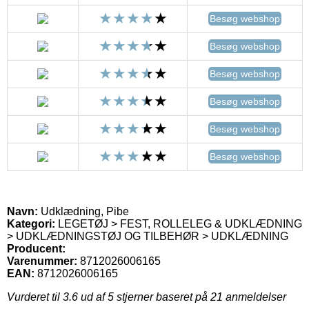
Besøg webshop
Besøg webshop
Besøg webshop
Besøg webshop
Besøg webshop
Besøg webshop
Navn:
Udklædning, Pibe
Kategori:
LEGETØJ > FEST, ROLLELEG & UDKLÆDNING
> UDKLÆDNINGSTØJ OG TILBEHØR > UDKLÆDNING
Producent:
Varenummer:
8712026006165
EAN:
8712026006165
Vurderet til
3.6
ud af 5 stjerner baseret på
21
anmeldelser