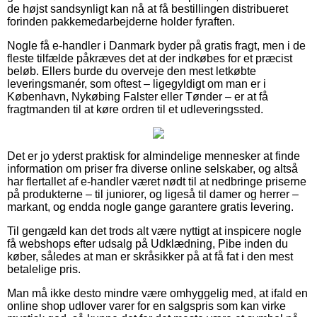
de højst sandsynligt kan nå at få bestillingen distribueret
forinden pakkemedarbejderne holder fyraften.
Nogle få e-handler i Danmark byder på gratis fragt, men i de
fleste tilfælde påkræves det at der indkøbes for et præcist
beløb. Ellers burde du overveje den mest letkøbte
leveringsmanér, som oftest – ligegyldigt om man er i
København, Nykøbing Falster eller Tønder – er at få
fragtmanden til at køre ordren til et udleveringssted.
Det er jo yderst praktisk for almindelige mennesker at finde
information om priser fra diverse online selskaber, og altså
har flertallet af e-handler været nødt til at nedbringe priserne
på produkterne – til juniorer, og ligeså til damer og herrer –
markant, og endda nogle gange garantere gratis levering.
Til gengæld kan det trods alt være nyttigt at inspicere nogle
få webshops efter udsalg på Udklædning, Pibe inden du
køber, således at man er skråsikker på at få fat i den mest
betalelige pris.
Man må ikke desto mindre være omhyggelig med, at ifald en
online shop udlover varer for en salgspris som kan virke