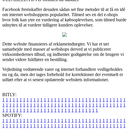
Facebook fremskaffer desuden sådan set fine metoder til at få en idé
om internet webshoppens popularitet. Tilmed ses en del e-shops
hvor folk kan ytre en vurdering af købsoplevelsen, som tilmed burde
udnyttes til at vurdere tidligere kunders oplevelser.
Dette website finansieres af reklameindtægter. Vi har et tæt
samarbejde med masser af webshops derved at vi publicerer
virksomhedernes tilbud, og indhenter godtgørelse om de brugere vi
sender videre fuldfører en bestilling.
Vejledning vedrørende varer og internet forhandlere vedligeholdes
nu og da, men der tages forbehold for korrektioner der eventuelt er
udført efter at vi senest opdaterede websitets informationer.
BITLY:
1
1
1
1
1
1
1
1
1
1
1
1
1
1
1
1
1
1
1
1
1
1
1
1
1
1
1
1
1
1
1
1
1
1
1
1
1
1
1
1
1
1
1
1
1
1
1
1
1
1
1
1
1
1
1
1
1
1
1
1
1
1
1
1
1
1
1
1
1
1
1
1
1
1
1
1
1
1
1
1
1
1
1
1
1
1
1
1
1
1
1
1
1
1
1
1
1
1
1
1
SPOTIFY:
1
1
1
1
1
1
1
1
1
1
1
1
1
1
1
1
1
1
1
1
1
1
1
1
1
1
1
1
1
1
1
1
1
1
1
1
1
1
1
1
1
1
1
1
1
1
1
1
1
1
1
1
1
1
1
1
1
1
1
1
1
1
1
1
1
1
1
1
1
1
1
1