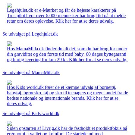
Legehjulet.dk er e-Mærket og får de højeste karakterer på
Trustpilot hvor over 6.000 mennesker har brugt tid på at melde
retur om deres oplevelse. Klik her for at se deres udvalg.
Se udvalget på Legehjulet.dk
Hos MamaMilla.dk finder du alt det, som du har brug for under
din graviditet og den første tid med baby. 60 dages byttegaranti
og hurtig levering for kun 29 kr. Klik her for at se deres udvalg.
Se udvalget på MamaMilla.dk
Hos Kids-world.dk fører de et kæmpe udvalg af børnetøj,
babytøj, børnesko, tøj og sko til teenagers og meget andet fra de
bedste nationale og internationale brands. Klik her for at se
deres udvalg.
Se udvalget på Kids-world.dk
Siden opstarten af Livrig.dk har de fastholdt et produktfokus på
ergonomi, kvalitet og komfort. De startede ud med