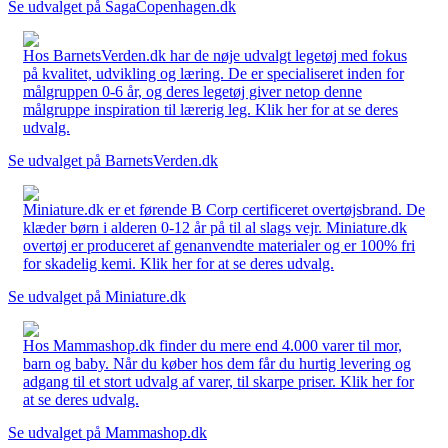
Se udvalget på SagaCopenhagen.dk
Hos BarnetsVerden.dk har de nøje udvalgt legetøj med fokus
på kvalitet, udvikling og læring. De er specialiseret inden for
målgruppen 0-6 år, og deres legetøj giver netop denne
målgruppe inspiration til lærerig leg. Klik her for at se deres
udvalg.
Se udvalget på BarnetsVerden.dk
Miniature.dk er et førende B Corp certificeret overtøjsbrand. De
klæder børn i alderen 0-12 år på til al slags vejr. Miniature.dk
overtøj er produceret af genanvendte materialer og er 100% fri
for skadelig kemi. Klik her for at se deres udvalg.
Se udvalget på Miniature.dk
Hos Mammashop.dk finder du mere end 4.000 varer til mor,
barn og baby. Når du køber hos dem får du hurtig levering og
adgang til et stort udvalg af varer, til skarpe priser. Klik her for
at se deres udvalg.
Se udvalget på Mammashop.dk