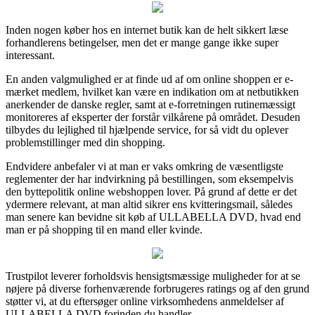
Inden nogen køber hos en internet butik kan de helt sikkert læse
forhandlerens betingelser, men det er mange gange ikke super
interessant.
En anden valgmulighed er at finde ud af om online shoppen er e-
mærket medlem, hvilket kan være en indikation om at netbutikken
anerkender de danske regler, samt at e-forretningen rutinemæssigt
monitoreres af eksperter der forstår vilkårene på området. Desuden
tilbydes du lejlighed til hjælpende service, for så vidt du oplever
problemstillinger med din shopping.
Endvidere anbefaler vi at man er vaks omkring de væsentligste
reglementer der har indvirkning på bestillingen, som eksempelvis
den byttepolitik online webshoppen lover. På grund af dette er det
ydermere relevant, at man altid sikrer ens kvitteringsmail, således
man senere kan bevidne sit køb af ULLABELLA DVD, hvad end
man er på shopping til en mand eller kvinde.
Trustpilot leverer forholdsvis hensigtsmæssige muligheder for at se
nøjere på diverse forhenværende forbrugeres ratings og af den grund
støtter vi, at du eftersøger online virksomhedens anmeldelser af
ULLABELLA DVD forinden du handler.