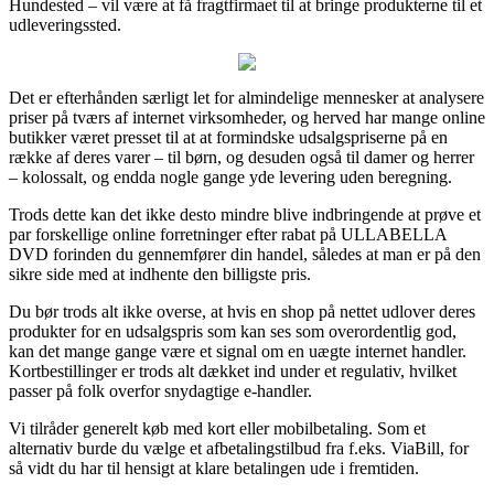
Hundested – vil være at få fragtfirmaet til at bringe produkterne til et
udleveringssted.
Det er efterhånden særligt let for almindelige mennesker at analysere
priser på tværs af internet virksomheder, og herved har mange online
butikker været presset til at at formindske udsalgspriserne på en
række af deres varer – til børn, og desuden også til damer og herrer
– kolossalt, og endda nogle gange yde levering uden beregning.
Trods dette kan det ikke desto mindre blive indbringende at prøve et
par forskellige online forretninger efter rabat på ULLABELLA
DVD forinden du gennemfører din handel, således at man er på den
sikre side med at indhente den billigste pris.
Du bør trods alt ikke overse, at hvis en shop på nettet udlover deres
produkter for en udsalgspris som kan ses som overordentlig god,
kan det mange gange være et signal om en uægte internet handler.
Kortbestillinger er trods alt dækket ind under et regulativ, hvilket
passer på folk overfor snydagtige e-handler.
Vi tilråder generelt køb med kort eller mobilbetaling. Som et
alternativ burde du vælge et afbetalingstilbud fra f.eks. ViaBill, for
så vidt du har til hensigt at klare betalingen ude i fremtiden.