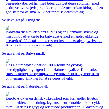
bæreredskaber og har med tiden udvidet deres sortiment med
andre velovervejede produkter, som de mener kan bidrage til en
god start for de små. Klik her for at se deres udvalg.
Se udvalget på Livrig.dk
Babysam.dk blev etableret i 1973 og er Danmarks største og
mest innovative kæde for babyudstyr med et landsdækkende
netværk på 30 detailbutikker, samt institutionssalg og webshop.
Klik her for at se deres udvalg.
Se udvalget på Babysam.dk
Hos Naturebaby.dk har de 100% fokus på økologi,
bæredygtighed og ingen kemi. Naturebaby.dk er Danmarks
største økologiske og miljøvenlige univers til baby, mor, barn
og hjemmet. Klik her for at se deres udvalg.
Se udvalget på Naturebaby.dk
Eurotoys.dk er en dansk virksomhed som forhandler legetøj,
børnemøbler, udklædning, legehuse, børnemøbler, børnecykler,
m.m. Alt deres legetøj og relaterede produkter er CE-mærket og