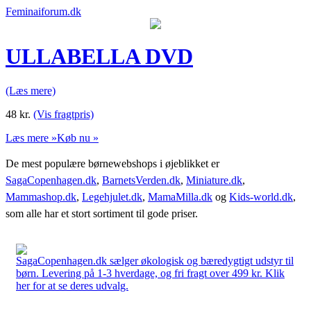
Feminaiforum.dk
ULLABELLA DVD
(Læs mere)
48
kr.
(Vis fragtpris)
Læs mere »
Køb nu »
De mest populære børnewebshops i øjeblikket er
SagaCopenhagen.dk
,
BarnetsVerden.dk
,
Miniature.dk
,
Mammashop.dk
,
Legehjulet.dk
,
MamaMilla.dk
og
Kids-world.dk
,
som alle har et stort sortiment til gode priser.
SagaCopenhagen.dk sælger økologisk og bæredygtigt udstyr til
børn. Levering på 1-3 hverdage, og fri fragt over 499 kr. Klik
her for at se deres udvalg.