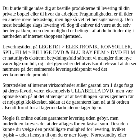
Du burde tillige udse dig at bestille produkterne til levering til din
private bopæl eller til hvor du arbejder. Fragtmuligheden er til tider
en anelse mere bekostelig, men lige så vel ret hensigtsmæssig. Den
mest betalelige slags levering vil dog til enhver tid være at du selv
henter pakken, men den mulighed er betinget af at du befinder dig i
nærheden af internet shoppens hjemsted.
Leveringstiden på LEGETØJ > ELEKTRONIK, KONSOLLER,
SPIL, FILM > BILLIGE DVD & BLU-RAY FILM > DVD FILM
er naturligvis ekstremt betydningsfuld såfremt vi mangler dine nye
varer lige om lidt, og i det øjemed er det utvivlsomt relevant at du ser
nærmere på det estimerede leveringstidspunkt ved det
vedkommende produkt.
Størstedelen af internet virksomheder stiller garanti om 1 dags fragt
på deres favorit varer, eksempelvis ULLABELLA DVD, men vær
opmærksom på at det afhænger af at bestillingen køres igennem før
et nøjagtigt klokkeslæt, sådan at de garanteret kan nå at få ordren
afsendt forud for at lagermedarbejderne tager hjem.
Nogle få online outlets garanterer levering uden gebyr, men
undertiden kræves det at der aftages for en fastsat sum. Desuden
kunne du vælge den prisbilligste mulighed for levering, hvilket
typisk – uden hensyn til om du er nær Køge, Nørresundby eller