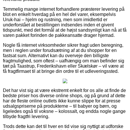
Temmelig mange internet forhandlere præsterer levering på
blot en enkelt hverdag på en hel del varer, eksempelvis
Uruk-hai – hjelm og rustning, men som imidlertid er
underforstået at bestillingen indsendes inden et givent
tidspunkt, med det formål at de højst sandsynligt kan nå at få
varen pakket forinden de pakkeansatte drager hjemad.
Nogle få internet virksomheder sikrer fragt uden beregning,
men i reglen under forudsætning af at du shopper for en
fastsat sum. Alternativt kan du overveje den billigste
fragtmulighed, som oftest – uafhængig om man befinder sig
tæt på Taastrup, Frederikshavn eller Skælskør – vil være at
få fragtfirmaet til at bringe din ordre til et udleveringssted.
Det har vist sig at være ekstremt enkelt for os alle at finde de
bedste priser hos diverse online shops, og på grund af dette
har de fleste online outlets ikke kunne slippe for at presse
udsalgspriserne på produkterne – til babyer og børn, og
ligeledes også til voksne – kolossalt, og endda nogle gange
tilbyde fragtfri levering.
Trods dette kan det til hver en tid vise sig nyttigt at udforske