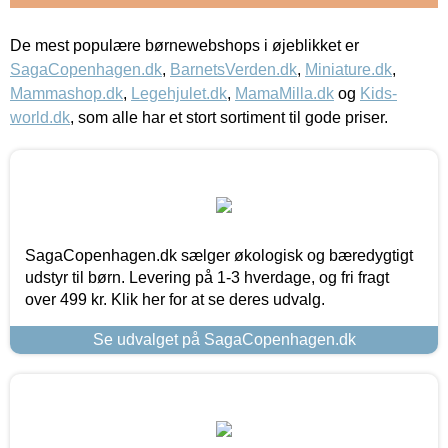
De mest populære børnewebshops i øjeblikket er
SagaCopenhagen.dk
,
BarnetsVerden.dk
,
Miniature.dk
,
Mammashop.dk
,
Legehjulet.dk
,
MamaMilla.dk
og
Kids-
world.dk
, som alle har et stort sortiment til gode priser.
SagaCopenhagen.dk sælger økologisk og bæredygtigt
udstyr til børn. Levering på 1-3 hverdage, og fri fragt
over 499 kr. Klik her for at se deres udvalg.
Se udvalget på SagaCopenhagen.dk