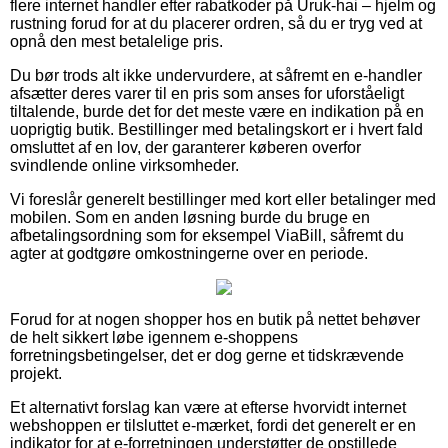
flere internet handler efter rabatkoder på Uruk-hai – hjelm og
rustning forud for at du placerer ordren, så du er tryg ved at
opnå den mest betalelige pris.
Du bør trods alt ikke undervurdere, at såfremt en e-handler
afsætter deres varer til en pris som anses for uforståeligt
tiltalende, burde det for det meste være en indikation på en
uoprigtig butik. Bestillinger med betalingskort er i hvert fald
omsluttet af en lov, der garanterer køberen overfor
svindlende online virksomheder.
Vi foreslår generelt bestillinger med kort eller betalinger med
mobilen. Som en anden løsning burde du bruge en
afbetalingsordning som for eksempel ViaBill, såfremt du
agter at godtgøre omkostningerne over en periode.
Forud for at nogen shopper hos en butik på nettet behøver
de helt sikkert løbe igennem e-shoppens
forretningsbetingelser, det er dog gerne et tidskrævende
projekt.
Et alternativt forslag kan være at efterse hvorvidt internet
webshoppen er tilsluttet e-mærket, fordi det generelt er en
indikator for at e-forretningen understøtter de opstillede