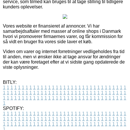
service, som tilmed kan bruges til at tage stilling til tidligere
kunders oplevelser.
Vores website er finansieret af annoncer. Vi har
samarbejdsaftaler med masser af online shops i Danmark
hvori vi promoverer firmaernes varer, og får kommission for
så vidt en bruger fra vores side laver et køb.
Viden om varer og internet forretninger vedligeholdes fra tid
til anden, men vi ønsker ikke at tage ansvar for ændringer
der kan være foretaget efter at vi sidste gang opdaterede de
viste oplysninger.
BITLY:
1
1
1
1
1
1
1
1
1
1
1
1
1
1
1
1
1
1
1
1
1
1
1
1
1
1
1
1
1
1
1
1
1
1
1
1
1
1
1
1
1
1
1
1
1
1
1
1
1
1
1
1
1
1
1
1
1
1
1
1
1
1
1
1
1
1
1
1
1
1
1
1
1
1
1
1
1
1
1
1
1
1
1
1
1
1
1
1
1
1
1
1
1
1
1
1
1
1
1
1
SPOTIFY:
1
1
1
1
1
1
1
1
1
1
1
1
1
1
1
1
1
1
1
1
1
1
1
1
1
1
1
1
1
1
1
1
1
1
1
1
1
1
1
1
1
1
1
1
1
1
1
1
1
1
1
1
1
1
1
1
1
1
1
1
1
1
1
1
1
1
1
1
1
1
1
1
1
1
1
1
1
1
1
1
1
1
1
1
1
1
1
1
1
1
1
1
1
1
1
1
1
1
1
1