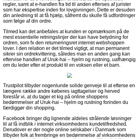
regler, samt at e-handlen fra tid til anden efterses af jurister
som har ekspertise inden for lovgivningen. Dette er desuden
din anledning til at få hjælp, såfremt du skulle få udfordringer
som følge af din ordre.
Tilmed kan det anbefales at kunden er opmærksom på de
mest essentielle retningslinjer der kan have betydning for
ordren, som fx den returneringsret internet webshoppen
lover. I den relation er det tilmed vigtigt, at man permanent
sikrer sin ordrekvittering, således man en anden gang kan
eftervise handlen af Uruk-hai – hjelm og rustning, uafhængig
om du leder efter et produkt til en voksen eller et barn.
Trustpilot tilbyder nogenlunde solide genveje til at efterse en
længere række andre køberes iagttagelser og herved
foreslår vi, at du tager et kig på online shoppens
bedømmelser af Uruk-hai – hjelm og rustning forinden du
færdiggør din shopping.
Facebook bringer dig lignende aldeles strålende løsninger
til at få indblik i internet virksomhedens kundetilfredshed.
Derudover er der nogle online selskaber i Danmark som
tilbyder folk at frembringe en bedømmelse af virksomhedens