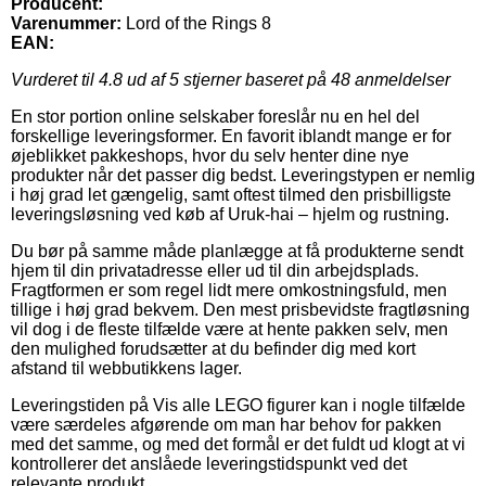
Producent:
Varenummer:
Lord of the Rings 8
EAN:
Vurderet til
4.8
ud af 5 stjerner baseret på
48
anmeldelser
En stor portion online selskaber foreslår nu en hel del
forskellige leveringsformer. En favorit iblandt mange er for
øjeblikket pakkeshops, hvor du selv henter dine nye
produkter når det passer dig bedst. Leveringstypen er nemlig
i høj grad let gængelig, samt oftest tilmed den prisbilligste
leveringsløsning ved køb af Uruk-hai – hjelm og rustning.
Du bør på samme måde planlægge at få produkterne sendt
hjem til din privatadresse eller ud til din arbejdsplads.
Fragtformen er som regel lidt mere omkostningsfuld, men
tillige i høj grad bekvem. Den mest prisbevidste fragtløsning
vil dog i de fleste tilfælde være at hente pakken selv, men
den mulighed forudsætter at du befinder dig med kort
afstand til webbutikkens lager.
Leveringstiden på Vis alle LEGO figurer kan i nogle tilfælde
være særdeles afgørende om man har behov for pakken
med det samme, og med det formål er det fuldt ud klogt at vi
kontrollerer det anslåede leveringstidspunkt ved det
relevante produkt.