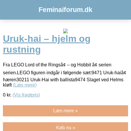
Feminaiforum.dk
Uruk-hai – hjelm og
rustning
Fra LEGO Lord of the Ringsâ¢ – og Hobbit â¢ serien
serien.LEGO figuren indgår i følgende sæt:9471 Uruk-haiâ¢
hæren30211 Uruk-Hai with ballista9474 Slaget ved Helms
kløft
(Læs mere)
0
kr.
(Vis fragtpris)
Læs mere »
Køb nu »