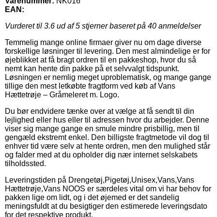
Varenummer:
NK016
EAN:
Vurderet til
3.6
ud af 5 stjerner baseret på
40
anmeldelser
Temmelig mange online firmaer giver nu om dage diverse
forskellige løsninger til levering. Den mest almindelige er for
øjeblikket at få bragt ordren til en pakkeshop, hvor du så
nemt kan hente din pakke på et selvvalgt tidspunkt.
Løsningen er nemlig meget uproblematisk, og mange gange
tillige den mest letkøbte fragtform ved køb af Vans
Hættetrøje – Gråmeleret m. Logo.
Du bør endvidere tænke over at vælge at få sendt til din
lejlighed eller hus eller til adressen hvor du arbejder. Denne
viser sig mange gange en smule mindre prisbillig, men til
gengæld ekstremt enkel. Den billigste fragtmetode vil dog til
enhver tid være selv at hente ordren, men den mulighed står
og falder med at du opholder dig nær internet selskabets
tilholdssted.
Leveringstiden på Drengetøj,Pigetøj,Unisex,Vans,Vans
Hættetrøje,Vans NOOS er særdeles vital om vi har behov for
pakken lige om lidt, og i det øjemed er det sandelig
meningsfuldt at du besigtiger den estimerede leveringsdato
for det respektive produkt.