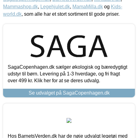
Mammashop.dk
,
Legehjulet.dk
,
MamaMilla.dk
og
Kids-
world.dk
, som alle har et stort sortiment til gode priser.
SagaCopenhagen.dk sælger økologisk og bæredygtigt
udstyr til børn. Levering på 1-3 hverdage, og fri fragt
over 499 kr. Klik her for at se deres udvalg.
Se udvalget på SagaCopenhagen.dk
Hos BarnetsVerden.dk har de nøje udvalgt legetøj med