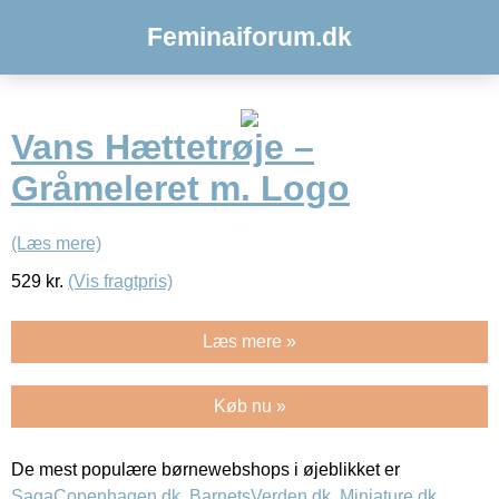
Feminaiforum.dk
Vans Hættetrøje –
Gråmeleret m. Logo
(Læs mere)
529
kr.
(Vis fragtpris)
Læs mere »
Køb nu »
De mest populære børnewebshops i øjeblikket er
SagaCopenhagen.dk
,
BarnetsVerden.dk
,
Miniature.dk
,