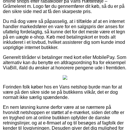
online shops efter rabatkoder på Vans Hættetrøje –
Gråmeleret m. Logo før du gennemfører dit køb, så du er på
den sikre side med at få den skarpeste pris.
Du må dog være så påpasselig, at i tilfælde af at en internet
handler markedsfører en vare for en salgspris der anses for
ufattelig fordelagtig, så kunne det for det meste være et tegn
på en uægte e-shop. Køb med betalingskort er trods alt
inkluderet i et lovbud, hvilket assisterer dig som kunde imod
uoprigtige internet butikker.
Generelt tilråder vi betalinger med kort eller MobilePay. Som
alternativ kan du benytte en afdragsordning fra for eksempel
ViaBill, ifald du ønsker at honorere pengene ude i fremtiden.
Forinden folk køber hos en Vans netshop burde man for at
være på den sikre side se på butikkens vilkår, det er dog
normalt ikke særlig spændende.
En nem løsning kunne derfor være at se nærmere på
hvorvidt netshoppen er støttet af e-mærket, siden det ofte er
en tryghed om at online butikken opfylder de danske
retningslinjer, og at e-firmaet af og til besøges af fagfolk der
kender til lovgivningen. Desuden giver det dig mulighed for