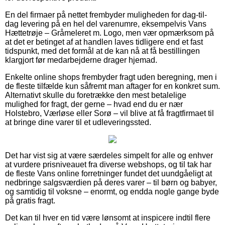
En del firmaer på nettet frembyder muligheden for dag-til-
dag levering på en hel del varenumre, eksempelvis Vans
Hættetrøje – Gråmeleret m. Logo, men vær opmærksom på
at det er betinget af at handlen laves tidligere end et fast
tidspunkt, med det formål at de kan nå at få bestillingen
klargjort før medarbejderne drager hjemad.
Enkelte online shops frembyder fragt uden beregning, men i
de fleste tilfælde kun såfremt man aftager for en konkret sum.
Alternativt skulle du foretrække den mest betalelige
mulighed for fragt, der gerne – hvad end du er nær
Holstebro, Værløse eller Sorø – vil blive at få fragtfirmaet til
at bringe dine varer til et udleveringssted.
Det har vist sig at være særdeles simpelt for alle og enhver
at vurdere prisniveauet fra diverse webshops, og til tak har
de fleste Vans online forretninger fundet det uundgåeligt at
nedbringe salgsværdien på deres varer – til børn og babyer,
og samtidig til voksne – enormt, og endda nogle gange byde
på gratis fragt.
Det kan til hver en tid være lønsomt at inspicere indtil flere