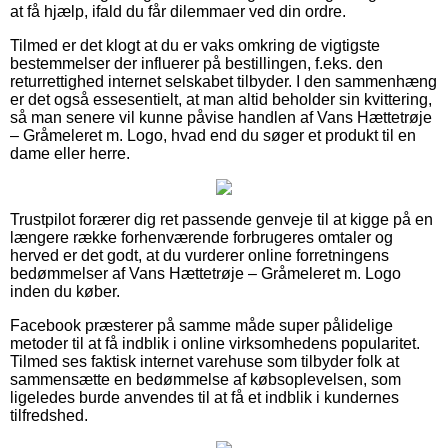
at få hjælp, ifald du får dilemmaer ved din ordre.
Tilmed er det klogt at du er vaks omkring de vigtigste
bestemmelser der influerer på bestillingen, f.eks. den
returrettighed internet selskabet tilbyder. I den sammenhæng
er det også essesentielt, at man altid beholder sin kvittering,
så man senere vil kunne påvise handlen af Vans Hættetrøje
– Gråmeleret m. Logo, hvad end du søger et produkt til en
dame eller herre.
Trustpilot forærer dig ret passende genveje til at kigge på en
længere række forhenværende forbrugeres omtaler og
herved er det godt, at du vurderer online forretningens
bedømmelser af Vans Hættetrøje – Gråmeleret m. Logo
inden du køber.
Facebook præsterer på samme måde super pålidelige
metoder til at få indblik i online virksomhedens popularitet.
Tilmed ses faktisk internet varehuse som tilbyder folk at
sammensætte en bedømmelse af købsoplevelsen, som
ligeledes burde anvendes til at få et indblik i kundernes
tilfredshed.