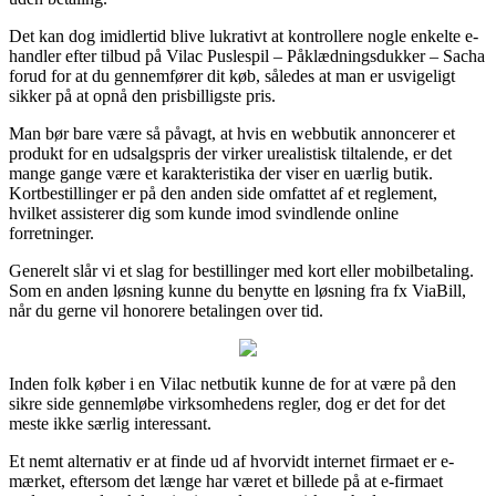
Det kan dog imidlertid blive lukrativt at kontrollere nogle enkelte e-
handler efter tilbud på Vilac Puslespil – Påklædningsdukker – Sacha
forud for at du gennemfører dit køb, således at man er usvigeligt
sikker på at opnå den prisbilligste pris.
Man bør bare være så påvagt, at hvis en webbutik annoncerer et
produkt for en udsalgspris der virker urealistisk tiltalende, er det
mange gange være et karakteristika der viser en uærlig butik.
Kortbestillinger er på den anden side omfattet af et reglement,
hvilket assisterer dig som kunde imod svindlende online
forretninger.
Generelt slår vi et slag for bestillinger med kort eller mobilbetaling.
Som en anden løsning kunne du benytte en løsning fra fx ViaBill,
når du gerne vil honorere betalingen over tid.
Inden folk køber i en Vilac netbutik kunne de for at være på den
sikre side gennemløbe virksomhedens regler, dog er det for det
meste ikke særlig interessant.
Et nemt alternativ er at finde ud af hvorvidt internet firmaet er e-
mærket, eftersom det længe har været et billede på at e-firmaet