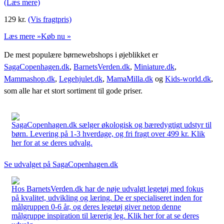
(Læs mere)
129
kr.
(Vis fragtpris)
Læs mere »
Køb nu »
De mest populære børnewebshops i øjeblikket er
SagaCopenhagen.dk
,
BarnetsVerden.dk
,
Miniature.dk
,
Mammashop.dk
,
Legehjulet.dk
,
MamaMilla.dk
og
Kids-world.dk
,
som alle har et stort sortiment til gode priser.
SagaCopenhagen.dk sælger økologisk og bæredygtigt udstyr til
børn. Levering på 1-3 hverdage, og fri fragt over 499 kr. Klik
her for at se deres udvalg.
Se udvalget på SagaCopenhagen.dk
Hos BarnetsVerden.dk har de nøje udvalgt legetøj med fokus
på kvalitet, udvikling og læring. De er specialiseret inden for
målgruppen 0-6 år, og deres legetøj giver netop denne
målgruppe inspiration til lærerig leg. Klik her for at se deres