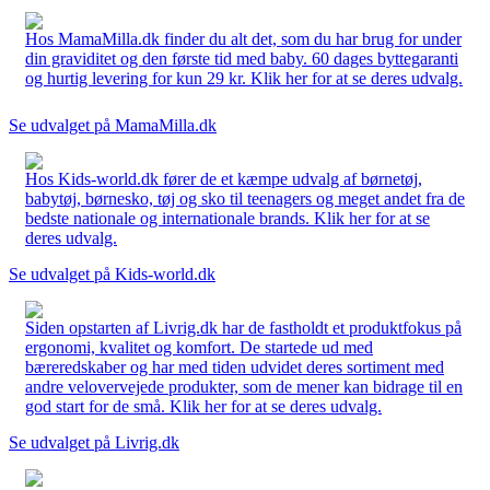
Hos MamaMilla.dk finder du alt det, som du har brug for under
din graviditet og den første tid med baby. 60 dages byttegaranti
og hurtig levering for kun 29 kr. Klik her for at se deres udvalg.
Se udvalget på MamaMilla.dk
Hos Kids-world.dk fører de et kæmpe udvalg af børnetøj,
babytøj, børnesko, tøj og sko til teenagers og meget andet fra de
bedste nationale og internationale brands. Klik her for at se
deres udvalg.
Se udvalget på Kids-world.dk
Siden opstarten af Livrig.dk har de fastholdt et produktfokus på
ergonomi, kvalitet og komfort. De startede ud med
bæreredskaber og har med tiden udvidet deres sortiment med
andre velovervejede produkter, som de mener kan bidrage til en
god start for de små. Klik her for at se deres udvalg.
Se udvalget på Livrig.dk