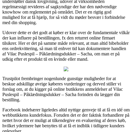
understøtter dansk lovgivning, udover at virksomheden
regelmæssigt revideres af sagkyndige der har den nødvendige
knowhow om reglementet på området. Det er en rigtig god
mulighed for at få hjælp, for så vidt du møder besvær i forbindelse
med din shopping.
Udover dette er det godt at køber er klar over de fundamentale vilkår
der kan influere på bestillingen, fx den returret online firmaet
tilsikrer. Her er det på samme måde relevant, at man altid bibeholder
ens ordrekvittering, så man til enhver tid kan dokumentere handlen
af Vilac Puslespil – Påklædningsdukker – Sacha, om man er på
udkig efter et produkt til en kvinde eller mand.
Trustpilot frembringer nogenlunde gunstige muligheder for at
beskue adskillige øvrige køberes vurderinger og derved stiller vi
forslag om, at du kigger på online butikkens anmeldelser af Vilac
Puslespil – Påklædningsdukker – Sacha forinden du lægger din
bestilling.
Facebook indebærer ligeledes altid nyttige genveje til at få en idé om
webbutikkens kundefokus. Foruden det er der faktisk forhandlere på
nettet hvor det er muligt at tilkendegive en evaluering af deres køb,
hvilket ydermere bør benyttes til at få et indblik i tidligere kunders
oplevelser.