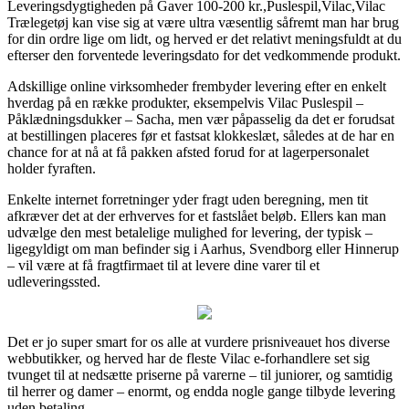
Leveringsdygtigheden på Gaver 100-200 kr.,Puslespil,Vilac,Vilac
Trælegetøj kan vise sig at være ultra væsentlig såfremt man har brug
for din ordre lige om lidt, og herved er det relativt meningsfuldt at du
efterser den forventede leveringsdato for det vedkommende produkt.
Adskillige online virksomheder frembyder levering efter en enkelt
hverdag på en række produkter, eksempelvis Vilac Puslespil –
Påklædningsdukker – Sacha, men vær påpasselig da det er forudsat
at bestillingen placeres før et fastsat klokkeslæt, således at de har en
chance for at nå at få pakken afsted forud for at lagerpersonalet
holder fyraften.
Enkelte internet forretninger yder fragt uden beregning, men tit
afkræver det at der erhverves for et fastslået beløb. Ellers kan man
udvælge den mest betalelige mulighed for levering, der typisk –
ligegyldigt om man befinder sig i Aarhus, Svendborg eller Hinnerup
– vil være at få fragtfirmaet til at levere dine varer til et
udleveringssted.
Det er jo super smart for os alle at vurdere prisniveauet hos diverse
webbutikker, og herved har de fleste Vilac e-forhandlere set sig
tvunget til at nedsætte priserne på varerne – til juniorer, og samtidig
til herrer og damer – enormt, og endda nogle gange tilbyde levering
uden betaling.