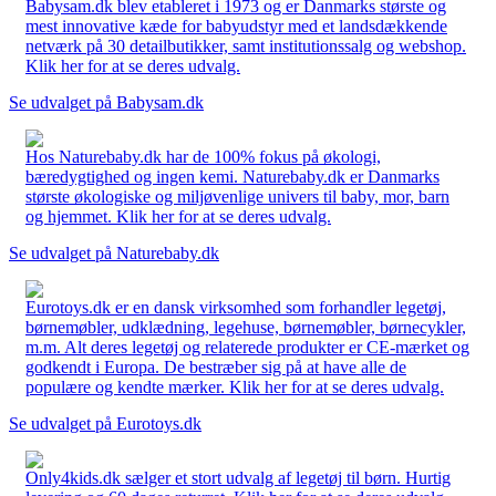
Babysam.dk blev etableret i 1973 og er Danmarks største og
mest innovative kæde for babyudstyr med et landsdækkende
netværk på 30 detailbutikker, samt institutionssalg og webshop.
Klik her for at se deres udvalg.
Se udvalget på Babysam.dk
Hos Naturebaby.dk har de 100% fokus på økologi,
bæredygtighed og ingen kemi. Naturebaby.dk er Danmarks
største økologiske og miljøvenlige univers til baby, mor, barn
og hjemmet. Klik her for at se deres udvalg.
Se udvalget på Naturebaby.dk
Eurotoys.dk er en dansk virksomhed som forhandler legetøj,
børnemøbler, udklædning, legehuse, børnemøbler, børnecykler,
m.m. Alt deres legetøj og relaterede produkter er CE-mærket og
godkendt i Europa. De bestræber sig på at have alle de
populære og kendte mærker. Klik her for at se deres udvalg.
Se udvalget på Eurotoys.dk
Only4kids.dk sælger et stort udvalg af legetøj til børn. Hurtig