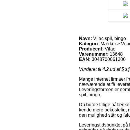
Navn:
Vilac spil, bingo
Kategori:
Mærker > Vila
Producent:
Vilac
Varenummer:
13648
EAN:
3048700061300
Vurderet til
4.2
ud af 5 st
Mange internet firmaer fr
nærværende at få leveret 
Leveringsformen er nemli
spil, bingo.
Du burde tillige påtænke 
kende mere bekostelig, m
den mulighed står og fal
Leveringstidspunktet på M