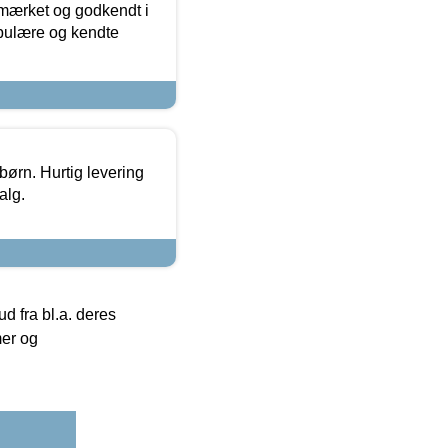
-mærket og godkendt i
opulære og kendte
 børn. Hurtig levering
alg.
 fra bl.a. deres
mer og