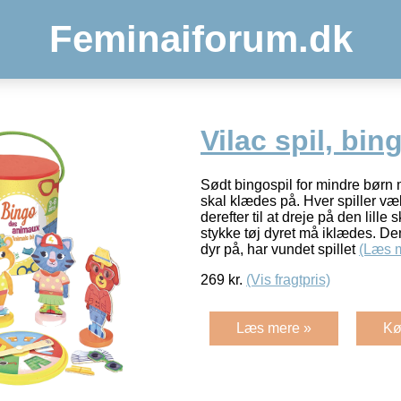
Feminaiforum.dk
Vilac spil, bin
Sødt bingospil for mindre børn m
skal klædes på. Hver spiller væl
derefter til at dreje på den lille s
stykke tøj dyret må iklædes. Den 
dyr på, har vundet spillet
(Læs 
269
kr.
(Vis fragtpris)
Læs mere »
Kø