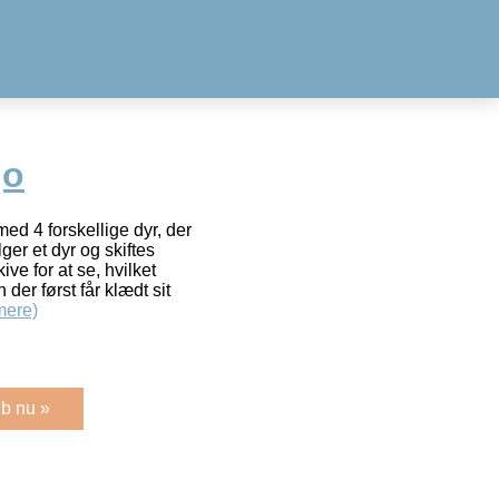
go
ed 4 forskellige dyr, der
ger et dyr og skiftes
kive for at se, hvilket
der først får klædt sit
mere)
b nu »