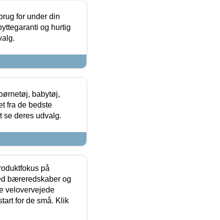
brug for under din
yttegaranti og hurtig
valg.
ørnetøj, babytøj,
t fra de bedste
at se deres udvalg.
produktfokus på
med bæreredskaber og
e velovervejede
tart for de små. Klik