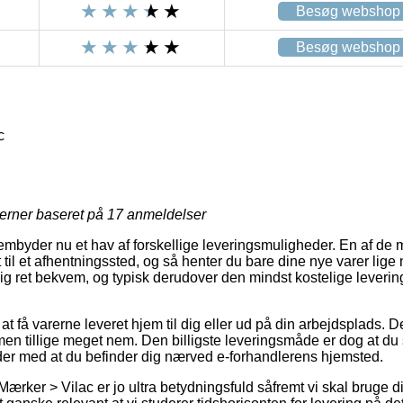
Besøg webshop
Besøg webshop
c
jerner baseret på
17
anmeldelser
embyder nu et hav af forskellige leveringsmuligheder. En af de 
til et afhentningssted, og så henter du bare dine nye varer lige 
g ret bekvem, og typisk derudover den mindst kostelige leveri
at få varerne leveret hjem til dig eller ud på din arbejdsplads. 
en tillige meget nem. Den billigste leveringsmåde er dog at du
der med at du befinder dig nærved e-forhandlerens hjemsted.
ærker > Vilac er jo ultra betydningsfuld såfremt vi skal bruge 