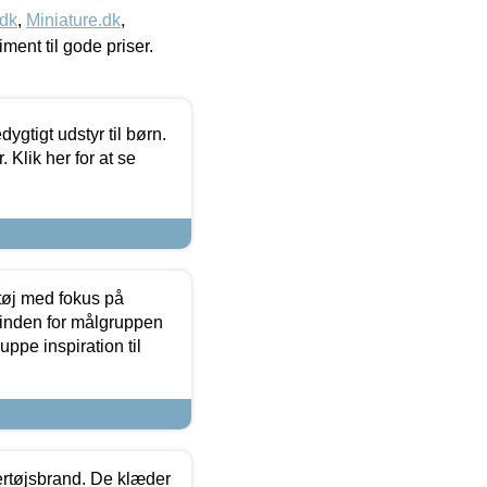
.dk
,
Miniature.dk
,
timent til gode priser.
tigt udstyr til børn.
 Klik her for at se
tøj med fokus på
t inden for målgruppen
ppe inspiration til
vertøjsbrand. De klæder