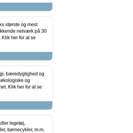
ks største og mest
ækkende netværk på 30
Klik her for at se
gi, bæredygtighed og
 økologiske og
t. Klik her for at se
ler legetøj,
r, børnecykler, m.m.