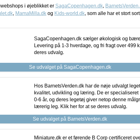
webshops i øjeblikket er
SagaCopenhagen.dk
,
BarnetsVerden
let.dk
,
MamaMilla.dk
og
Kids-world.dk
, som alle har et stort sor
SagaCopenhagen.dk sælger økologisk og bæredyg
Levering på 1-3 hverdage, og fri fragt over 499 kr.
deres udvalg.
Se udvalget på SagaCopenhagen.dk
Hos BarnetsVerden.dk har de nøje udvalgt lege
kvalitet, udvikling og læring. De er specialisere
0-6 år, og deres legetøj giver netop denne målgru
lærerig leg. Klik her for at se deres udvalg.
Se udvalget på BarnetsVerden.dk
Miniature.dk er et førende B Corp certificeret o