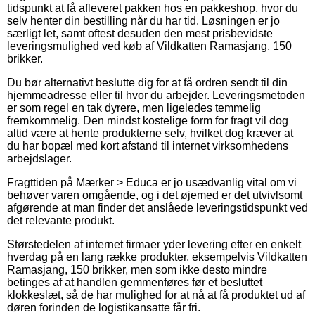
tidspunkt at få afleveret pakken hos en pakkeshop, hvor du
selv henter din bestilling når du har tid. Løsningen er jo
særligt let, samt oftest desuden den mest prisbevidste
leveringsmulighed ved køb af Vildkatten Ramasjang, 150
brikker.
Du bør alternativt beslutte dig for at få ordren sendt til din
hjemmeadresse eller til hvor du arbejder. Leveringsmetoden
er som regel en tak dyrere, men ligeledes temmelig
fremkommelig. Den mindst kostelige form for fragt vil dog
altid være at hente produkterne selv, hvilket dog kræver at
du har bopæl med kort afstand til internet virksomhedens
arbejdslager.
Fragttiden på Mærker > Educa er jo usædvanlig vital om vi
behøver varen omgående, og i det øjemed er det utvivlsomt
afgørende at man finder det anslåede leveringstidspunkt ved
det relevante produkt.
Størstedelen af internet firmaer yder levering efter en enkelt
hverdag på en lang række produkter, eksempelvis Vildkatten
Ramasjang, 150 brikker, men som ikke desto mindre
betinges af at handlen gemmenføres før et besluttet
klokkeslæt, så de har mulighed for at nå at få produktet ud af
døren forinden de logistikansatte får fri.