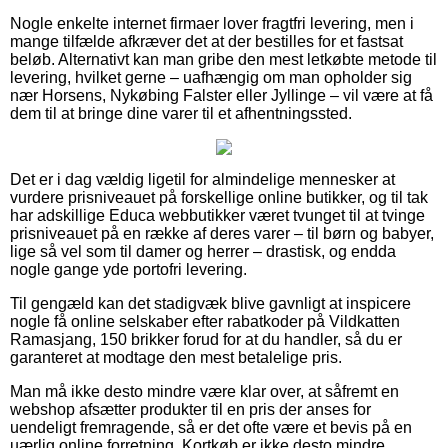
Nogle enkelte internet firmaer lover fragtfri levering, men i
mange tilfælde afkræver det at der bestilles for et fastsat
beløb. Alternativt kan man gribe den mest letkøbte metode til
levering, hvilket gerne – uafhængig om man opholder sig
nær Horsens, Nykøbing Falster eller Jyllinge – vil være at få
dem til at bringe dine varer til et afhentningssted.
Det er i dag vældig ligetil for almindelige mennesker at
vurdere prisniveauet på forskellige online butikker, og til tak
har adskillige Educa webbutikker været tvunget til at tvinge
prisniveauet på en række af deres varer – til børn og babyer,
lige så vel som til damer og herrer – drastisk, og endda
nogle gange yde portofri levering.
Til gengæld kan det stadigvæk blive gavnligt at inspicere
nogle få online selskaber efter rabatkoder på Vildkatten
Ramasjang, 150 brikker forud for at du handler, så du er
garanteret at modtage den mest betalelige pris.
Man må ikke desto mindre være klar over, at såfremt en
webshop afsætter produkter til en pris der anses for
uendeligt fremragende, så er det ofte være et bevis på en
uærlig online forretning. Kortkøb er ikke desto mindre