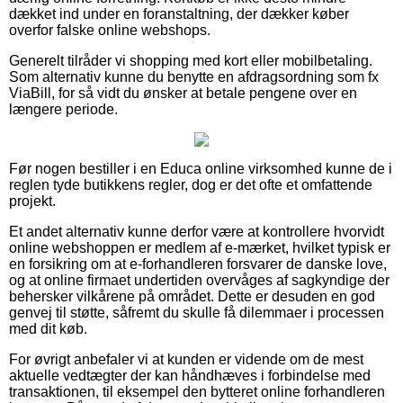
dækket ind under en foranstaltning, der dækker køber
overfor falske online webshops.
Generelt tilråder vi shopping med kort eller mobilbetaling.
Som alternativ kunne du benytte en afdragsordning som fx
ViaBill, for så vidt du ønsker at betale pengene over en
længere periode.
Før nogen bestiller i en Educa online virksomhed kunne de i
reglen tyde butikkens regler, dog er det ofte et omfattende
projekt.
Et andet alternativ kunne derfor være at kontrollere hvorvidt
online webshoppen er medlem af e-mærket, hvilket typisk er
en forsikring om at e-forhandleren forsvarer de danske love,
og at online firmaet undertiden overvåges af sagkyndige der
behersker vilkårene på området. Dette er desuden en god
genvej til støtte, såfremt du skulle få dilemmaer i processen
med dit køb.
For øvrigt anbefaler vi at kunden er vidende om de mest
aktuelle vedtægter der kan håndhæves i forbindelse med
transaktionen, til eksempel den bytteret online forhandleren