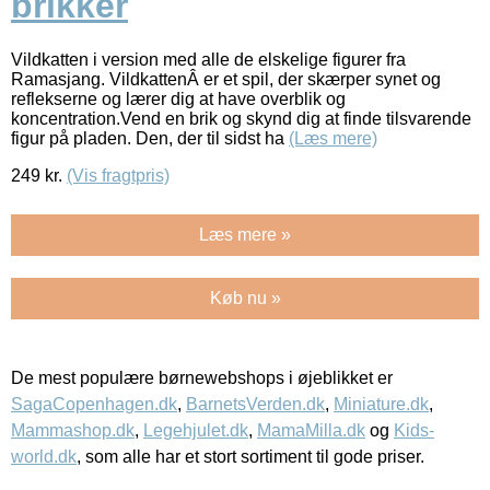
brikker
Vildkatten i version med alle de elskelige figurer fra
Ramasjang. VildkattenÂ er et spil, der skærper synet og
reflekserne og lærer dig at have overblik og
koncentration.Vend en brik og skynd dig at finde tilsvarende
figur på pladen. Den, der til sidst ha
(Læs mere)
249
kr.
(Vis fragtpris)
Læs mere »
Køb nu »
De mest populære børnewebshops i øjeblikket er
SagaCopenhagen.dk
,
BarnetsVerden.dk
,
Miniature.dk
,
Mammashop.dk
,
Legehjulet.dk
,
MamaMilla.dk
og
Kids-
world.dk
, som alle har et stort sortiment til gode priser.