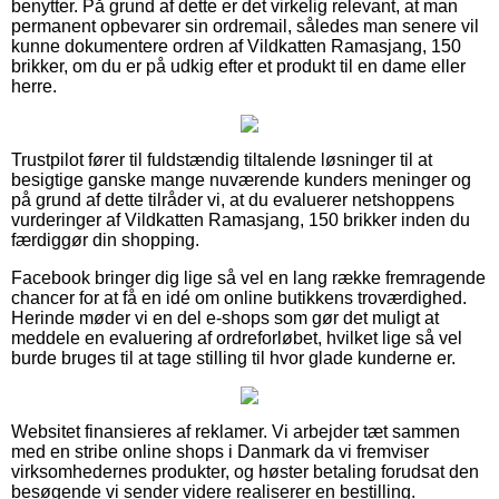
benytter. På grund af dette er det virkelig relevant, at man
permanent opbevarer sin ordremail, således man senere vil
kunne dokumentere ordren af Vildkatten Ramasjang, 150
brikker, om du er på udkig efter et produkt til en dame eller
herre.
Trustpilot fører til fuldstændig tiltalende løsninger til at
besigtige ganske mange nuværende kunders meninger og
på grund af dette tilråder vi, at du evaluerer netshoppens
vurderinger af Vildkatten Ramasjang, 150 brikker inden du
færdiggør din shopping.
Facebook bringer dig lige så vel en lang række fremragende
chancer for at få en idé om online butikkens troværdighed.
Herinde møder vi en del e-shops som gør det muligt at
meddele en evaluering af ordreforløbet, hvilket lige så vel
burde bruges til at tage stilling til hvor glade kunderne er.
Websitet finansieres af reklamer. Vi arbejder tæt sammen
med en stribe online shops i Danmark da vi fremviser
virksomhedernes produkter, og høster betaling forudsat den
besøgende vi sender videre realiserer en bestilling.