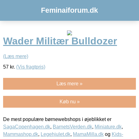
Feminaiforum.dk
Wader Militær Bulldozer
(Læs mere)
57
kr.
(Vis fragtpris)
Læs mere »
Køb nu »
De mest populære børnewebshops i øjeblikket er
SagaCopenhagen.dk
,
BarnetsVerden.dk
,
Miniature.dk
,
Mammashop.dk
,
Legehjulet.dk
,
MamaMilla.dk
og
Kids-