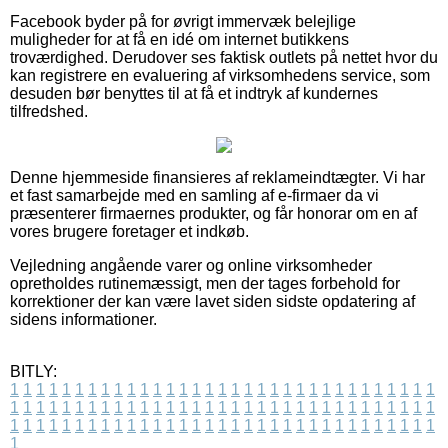
Facebook byder på for øvrigt immervæk belejlige
muligheder for at få en idé om internet butikkens
troværdighed. Derudover ses faktisk outlets på nettet hvor du
kan registrere en evaluering af virksomhedens service, som
desuden bør benyttes til at få et indtryk af kundernes
tilfredshed.
Denne hjemmeside finansieres af reklameindtægter. Vi har
et fast samarbejde med en samling af e-firmaer da vi
præsenterer firmaernes produkter, og får honorar om en af
vores brugere foretager et indkøb.
Vejledning angående varer og online virksomheder
opretholdes rutinemæssigt, men der tages forbehold for
korrektioner der kan være lavet siden sidste opdatering af
sidens informationer.
BITLY:
1
1
1
1
1
1
1
1
1
1
1
1
1
1
1
1
1
1
1
1
1
1
1
1
1
1
1
1
1
1
1
1
1
1
1
1
1
1
1
1
1
1
1
1
1
1
1
1
1
1
1
1
1
1
1
1
1
1
1
1
1
1
1
1
1
1
1
1
1
1
1
1
1
1
1
1
1
1
1
1
1
1
1
1
1
1
1
1
1
1
1
1
1
1
1
1
1
1
1
1