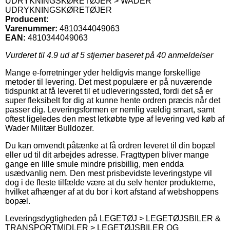
UDRYKNINGSKØRETØJER > WADER
UDRYKNINGSKØRETØJER
Producent:
Varenummer:
4810344049063
EAN:
4810344049063
Vurderet til
4.9
ud af 5 stjerner baseret på
40
anmeldelser
Mange e-forretninger yder heldigvis mange forskellige
metoder til levering. Det mest populære er på nuværende
tidspunkt at få leveret til et udleveringssted, fordi det så er
super fleksibelt for dig at kunne hente ordren præcis når det
passer dig. Leveringsformen er nemlig vældig smart, samt
oftest ligeledes den mest letkøbte type af levering ved køb af
Wader Militær Bulldozer.
Du kan omvendt påtænke at få ordren leveret til din bopæl
eller ud til dit arbejdes adresse. Fragttypen bliver mange
gange en lille smule mindre prisbillig, men endda
usædvanlig nem. Den mest prisbevidste leveringstype vil
dog i de fleste tilfælde være at du selv henter produkterne,
hvilket afhænger af at du bor i kort afstand af webshoppens
bopæl.
Leveringsdygtigheden på LEGETØJ > LEGETØJSBILER &
TRANSPORTMIDLER > LEGETØJSBILER OG