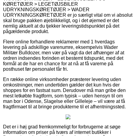
KØRETØJER > LEGETØJSBILER
UDRYKNINGSKØRETØJER > WADER
UDRYKNINGSKØRETØJER er jo særligt vital om vi absolut
skal bruge pakken øjeblikkeligt, og i det øjemed er det
nemlig aktuelt at du tjekker leveringstidspunktet på det
pågældende produkt.
Flere online forhandlere reklamerer med 1 hverdags
levering på adskillige varenumre, eksempelvis Wader
Militær Bulldozer, men vær på vagt da det afhænger af at
ordren indsendes forinden et bestemt tidspunkt, med det
formål at de har en chance for at nå at få varerne på
posthuset før personalet får fri.
En række online virksomheder præsterer levering uden
omkostninger, men undertiden gælder det kun hvis der
shoppes for en fastsat sum. Derudover må man gribe den
mest letkøbte fragtform, som typisk – uden hensyn til om
man bor i Odense, Slagelse eller Gilleleje – vil være at få
fragtfirmaet til at bringe produkterne til et afhentningssted.
Det er i høj grad fremkommeligt for forbrugerne at søge
information om priser på tværs af internet butikker i