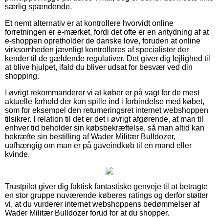
særlig spændende.
Et nemt alternativ er at kontrollere hvorvidt online
forretningen er e-mærket, fordi det ofte er en antydning af at
e-shoppen opretholder de danske love, foruden at online
virksomheden jævnligt kontrolleres af specialister der
kender til de gældende regulativer. Det giver dig lejlighed til
at blive hjulpet, ifald du bliver udsat for besvær ved din
shopping.
I øvrigt rekommanderer vi at køber er på vagt for de mest
aktuelle forhold der kan spille ind i forbindelse med købet,
som for eksempel den returneringsret internet webshoppen
tilsikrer. I relation til det er det i øvrigt afgørende, at man til
enhver tid beholder sin købsbekræftelse, så man altid kan
bekræfte sin bestilling af Wader Militær Bulldozer,
uafhængig om man er på gaveindkøb til en mand eller
kvinde.
Trustpilot giver dig faktisk fantastiske genveje til at betragte
en stor gruppe nuværende køberes ratings og derfor støtter
vi, at du vurderer internet webshoppens bedømmelser af
Wader Militær Bulldozer forud for at du shopper.