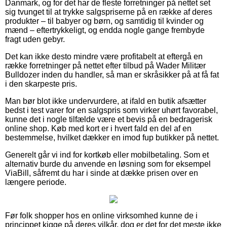
Danmark, og for det har de fleste forretninger på nettet set
sig tvunget til at trykke salgspriserne på en række af deres
produkter – til babyer og børn, og samtidig til kvinder og
mænd – eftertrykkeligt, og endda nogle gange frembyde
fragt uden gebyr.
Det kan ikke desto mindre være profitabelt at eftergå en
række forretninger på nettet efter tilbud på Wader Militær
Bulldozer inden du handler, så man er skråsikker på at få fat
i den skarpeste pris.
Man bør blot ikke undervurdere, at ifald en butik afsætter
bedst i test varer for en salgspris som virker uhørt favorabel,
kunne det i nogle tilfælde være et bevis på en bedragerisk
online shop. Køb med kort er i hvert fald en del af en
bestemmelse, hvilket dækker en imod fup butikker på nettet.
Generelt går vi ind for kortkøb eller mobilbetaling. Som et
alternativ burde du anvende en løsning som for eksempel
ViaBill, såfremt du har i sinde at dække prisen over en
længere periode.
Før folk shopper hos en online virksomhed kunne de i
princippet kigge på deres vilkår, dog er det for det meste ikke