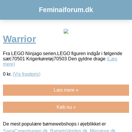
Feminaiforum.dk
Warrior
Fra LEGO Ninjago serien.LEGO figuren indgår i følgende
sæt:70501 Krigerkøretøj70503 Den gyldne drage
(Læs
mere)
0
kr.
(Vis fragtpris)
Læs mere »
Køb nu »
De mest populære børnewebshops i øjeblikket er
SagaCopenhagen.dk
,
BarnetsVerden.dk
,
Miniature.dk
,