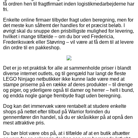
få ordren hen til fragtfirmaet inden logistikmedarbejderne har
fri.
Enkelte online firmaer tilbyder fragt uden beregning, men for
det meste kun såfremt der handles for et præcist beløb. I
øvrigt skal du snuppe den prisbilligste mulighed for levering,
hvilket i mange tilfælde – om du bor ved Fredericia,
Frederiksværk eller Støvring – vil være at få dem til at levere
din ordre til en pakkeshop.
Det er jo ret praktisk for alle at sammenholde priser i blandt
diverse internet outlets, og til gengæld har langt de fleste
LEGO Ninjago netbutikker ikke kunne lade være med at
stampe priserne på en række af deres produkter – til drenge
og piger, og yderligere også til damer og herrer – helt i bund,
og endda nogle gange frembyde fragt uden beregning.
Dog kan det immervæk være rentabelt at studere enkelte
shops på nettet efter tilbud på Warrior forinden du
gennemfører din handel, så du er skråsikker på at opnå den
mest attraktive pris.
Du bør blot være obs på, at i tilfælde af at en butik afsætter