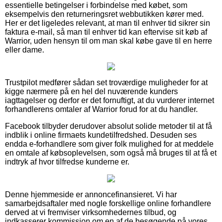
essentielle betingelser i forbindelse med købet, som
eksempelvis den returneringsret webbutikken kører med.
Her er det ligeledes relevant, at man til enhver tid sikrer sin
faktura e-mail, så man til enhver tid kan eftervise sit køb af
Warrior, uden hensyn til om man skal købe gave til en herre
eller dame.
Trustpilot medfører sådan set troværdige muligheder for at
kigge nærmere på en hel del nuværende kunders
iagttagelser og derfor er det fornuftigt, at du vurderer internet
forhandlerens omtaler af Warrior forud for at du handler.
Facebook tilbyder derudover absolut solide metoder til at få
indblik i online firmaets kundetilfredshed. Desuden ses
endda e-forhandlere som giver folk mulighed for at meddele
en omtale af købsoplevelsen, som også må bruges til at få et
indtryk af hvor tilfredse kunderne er.
Denne hjemmeside er annoncefinansieret. Vi har
samarbejdsaftaler med nogle forskellige online forhandlere
derved at vi fremviser virksomhedernes tilbud, og
indkasserer kommission om en af de besøgende på vores