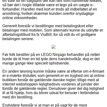
en vare for en salgspris der kan ses som hamrende letkøbt,
så bør det i nogle tilfælde være et tegn på en uægte e-
forhandler. Handler med kort er trods alt indbefattet af en
anordning, hvilket skærmer kunden overfor snydagtige
online virksomheder.
Generelt foreslår vi bestillinger med betalingskort eller
betalinger med mobilen. Som alternativ kunne du udnytte et
afbetalingstilbud fra fx ViaBill, for så vidt du vil godtgøre
betalingen senere.
Før folk bestiller på en LEGO Ninjago forhandler på nettet
burde de til hver en tid tyde dens handelsvilkår, dog er det
mange gange ikke specielt ophidsende.
En anden løsning kunne måske være at efterse om e-firmaet
er e-mærke tilsluttet, som generelt er en tryghed om at online
butikken forstår de gældende danske regler, tillige med at
internet webshoppen lejlighedsvis vurderes af jurister der
forstår de gældende regler. Derudover giver det dig lejlighed
til at få hjælp, hvis du bliver udsat for besvær i forbindelse
med din bestilling.
Endvidere foreslår vi at man er på vagt for de mest