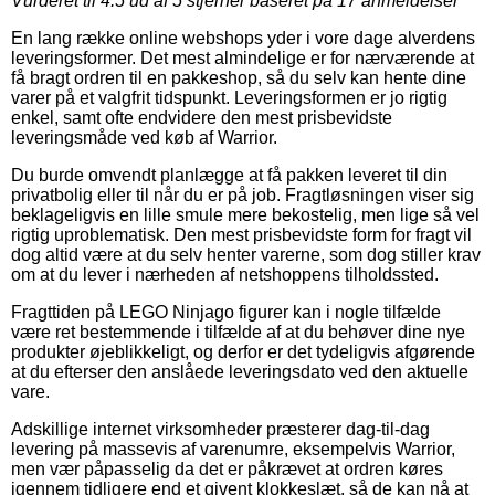
Vurderet til
4.5
ud af 5 stjerner baseret på
17
anmeldelser
En lang række online webshops yder i vore dage alverdens
leveringsformer. Det mest almindelige er for nærværende at
få bragt ordren til en pakkeshop, så du selv kan hente dine
varer på et valgfrit tidspunkt. Leveringsformen er jo rigtig
enkel, samt ofte endvidere den mest prisbevidste
leveringsmåde ved køb af Warrior.
Du burde omvendt planlægge at få pakken leveret til din
privatbolig eller til når du er på job. Fragtløsningen viser sig
beklageligvis en lille smule mere bekostelig, men lige så vel
rigtig uproblematisk. Den mest prisbevidste form for fragt vil
dog altid være at du selv henter varerne, som dog stiller krav
om at du lever i nærheden af netshoppens tilholdssted.
Fragttiden på LEGO Ninjago figurer kan i nogle tilfælde
være ret bestemmende i tilfælde af at du behøver dine nye
produkter øjeblikkeligt, og derfor er det tydeligvis afgørende
at du efterser den anslåede leveringsdato ved den aktuelle
vare.
Adskillige internet virksomheder præsterer dag-til-dag
levering på massevis af varenumre, eksempelvis Warrior,
men vær påpasselig da det er påkrævet at ordren køres
igennem tidligere end et givent klokkeslæt, så de kan nå at