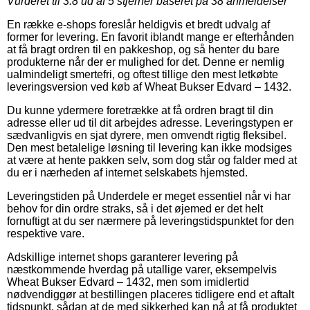
Vurderet til
3.8
ud af 5 stjerner baseret på
38
anmeldelser
En række e-shops foreslår heldigvis et bredt udvalg af
former for levering. En favorit iblandt mange er efterhånden
at få bragt ordren til en pakkeshop, og så henter du bare
produkterne når der er mulighed for det. Denne er nemlig
ualmindeligt smertefri, og oftest tillige den mest letkøbte
leveringsversion ved køb af Wheat Bukser Edvard – 1432.
Du kunne ydermere foretrække at få ordren bragt til din
adresse eller ud til dit arbejdes adresse. Leveringstypen er
sædvanligvis en sjat dyrere, men omvendt rigtig fleksibel.
Den mest betalelige løsning til levering kan ikke modsiges
at være at hente pakken selv, som dog står og falder med at
du er i nærheden af internet selskabets hjemsted.
Leveringstiden på Underdele er meget essentiel når vi har
behov for din ordre straks, så i det øjemed er det helt
fornuftigt at du ser nærmere på leveringstidspunktet for den
respektive vare.
Adskillige internet shops garanterer levering på
næstkommende hverdag på utallige varer, eksempelvis
Wheat Bukser Edvard – 1432, men som imidlertid
nødvendiggør at bestillingen placeres tidligere end et aftalt
tidspunkt, sådan at de med sikkerhed kan nå at få produktet