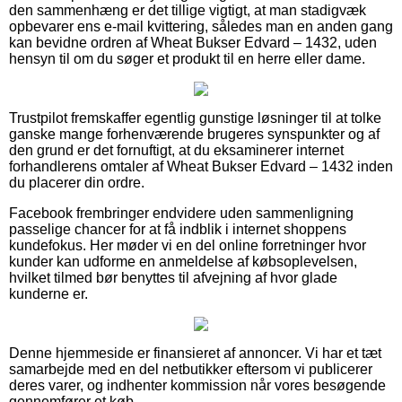
den sammenhæng er det tillige vigtigt, at man stadigvæk
opbevarer ens e-mail kvittering, således man en anden gang
kan bevidne ordren af Wheat Bukser Edvard – 1432, uden
hensyn til om du søger et produkt til en herre eller dame.
Trustpilot fremskaffer egentlig gunstige løsninger til at tolke
ganske mange forhenværende brugeres synspunkter og af
den grund er det fornuftigt, at du eksaminerer internet
forhandlerens omtaler af Wheat Bukser Edvard – 1432 inden
du placerer din ordre.
Facebook frembringer endvidere uden sammenligning
passelige chancer for at få indblik i internet shoppens
kundefokus. Her møder vi en del online forretninger hvor
kunder kan udforme en anmeldelse af købsoplevelsen,
hvilket tilmed bør benyttes til afvejning af hvor glade
kunderne er.
Denne hjemmeside er finansieret af annoncer. Vi har et tæt
samarbejde med en del netbutikker eftersom vi publicerer
deres varer, og indhenter kommission når vores besøgende
gennemfører et køb.