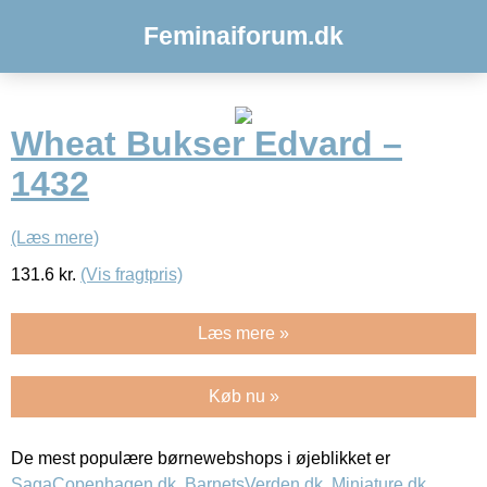
Feminaiforum.dk
Wheat Bukser Edvard –
1432
(Læs mere)
131.6
kr.
(Vis fragtpris)
Læs mere »
Køb nu »
De mest populære børnewebshops i øjeblikket er
SagaCopenhagen.dk
,
BarnetsVerden.dk
,
Miniature.dk
,