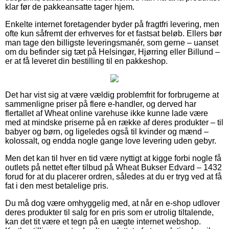
klar før de pakkeansatte tager hjem.
Enkelte internet foretagender byder på fragtfri levering, men
ofte kun såfremt der erhverves for et fastsat beløb. Ellers bør
man tage den billigste leveringsmanér, som gerne – uanset
om du befinder sig tæt på Helsingør, Hjørring eller Billund –
er at få leveret din bestilling til en pakkeshop.
Det har vist sig at være vældig problemfrit for forbrugerne at
sammenligne priser på flere e-handler, og derved har
flertallet af Wheat online varehuse ikke kunne lade være
med at mindske priserne på en række af deres produkter – til
babyer og børn, og ligeledes også til kvinder og mænd –
kolossalt, og endda nogle gange love levering uden gebyr.
Men det kan til hver en tid være nyttigt at kigge forbi nogle få
outlets på nettet efter tilbud på Wheat Bukser Edvard – 1432
forud for at du placerer ordren, således at du er tryg ved at få
fat i den mest betalelige pris.
Du må dog være omhyggelig med, at når en e-shop udlover
deres produkter til salg for en pris som er utrolig tiltalende,
kan det tit være et tegn på en uægte internet webshop.