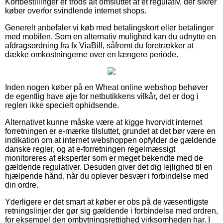
Kortbestillinger er trods alt omsluttet af et regulativ, der sikrer
køber overfor svindlende internet shops.
Generelt anbefaler vi køb med betalingskort eller betalinger
med mobilen. Som en alternativ mulighed kan du udnytte en
afdragsordning fra fx ViaBill, såfremt du foretrækker at
dække omkostningerne over en længere periode.
Inden nogen køber på en Wheat online webshop behøver
de egentlig have øje for netbutikkens vilkår, det er dog i
reglen ikke specielt ophidsende.
Alternativet kunne måske være at kigge hvorvidt internet
forretningen er e-mærke tilsluttet, grundet at det bør være en
indikation om at internet webshoppen opfylder de gældende
danske regler, og at e-forretningen regelmæssigt
monitoreres af eksperter som er meget bekendte med de
gældende regulativer. Desuden giver det dig lejlighed til en
hjælpende hånd, når du oplever besvær i forbindelse med
din ordre.
Yderligere er det smart at køber er obs på de væsentligste
retningslinjer der gør sig gældende i forbindelse med ordren,
for eksempel den ombytningsrettighed virksomheden har. I