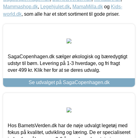
Mammashop.dk
,
Legehjulet.dk
,
MamaMilla.dk
og
Kids-
world.dk
, som alle har et stort sortiment til gode priser.
SagaCopenhagen.dk sælger økologisk og bæredygtigt
udstyr til børn. Levering på 1-3 hverdage, og fri fragt
over 499 kr. Klik her for at se deres udvalg.
Se udvalget på SagaCopenhagen.dk
Hos BarnetsVerden.dk har de nøje udvalgt legetøj med
fokus på kvalitet, udvikling og læring. De er specialiseret