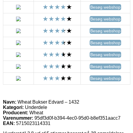
Besøg webshop
Besøg webshop
Besøg webshop
Besøg webshop
Besøg webshop
Besøg webshop
Besøg webshop
Navn:
Wheat Bukser Edvard – 1432
Kategori:
Underdele
Producent:
Wheat
Varenummer:
95df3d0f-b394-4ec0-95d0-b8ef351aacc7
EAN:
5715023114331