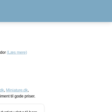
ndor
(Læs mere)
.dk
,
Miniature.dk
,
timent til gode priser.