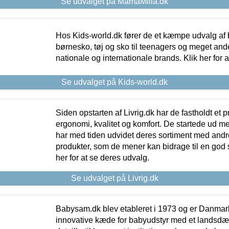
Se udvalget på MamaMilla.dk
Hos Kids-world.dk fører de et kæmpe udvalg af b
børnesko, tøj og sko til teenagers og meget ande
nationale og internationale brands. Klik her for 
Se udvalget på Kids-world.dk
Siden opstarten af Livrig.dk har de fastholdt et 
ergonomi, kvalitet og komfort. De startede ud 
har med tiden udvidet deres sortiment med andr
produkter, som de mener kan bidrage til en god s
her for at se deres udvalg.
Se udvalget på Livrig.dk
Babysam.dk blev etableret i 1973 og er Danmar
innovative kæde for babyudstyr med et landsd