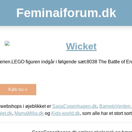
Feminaiforum.dk
Wicket
erien.LEGO figuren indgår i følgende sæt:8038 The Battle of E
Køb nu »
webshops i øjeblikket er
SagaCopenhagen.dk
,
BarnetsVerden
let.dk
,
MamaMilla.dk
og
Kids-world.dk
, som alle har et stort sor