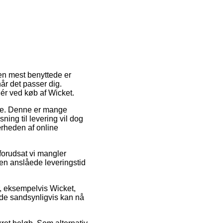
Den mest benyttede er
år det passer dig.
ér ved køb af Wicket.
ejde. Denne er mange
ning til levering vil dog
ærheden af online
forudsat vi mangler
en anslåede leveringstid
, eksempelvis Wicket,
t de sandsynligvis kan nå