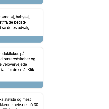
ørnetøj, babytøj,
t fra de bedste
at se deres udvalg.
produktfokus på
med bæreredskaber og
e velovervejede
tart for de små. Klik
ks største og mest
ækkende netværk på 30