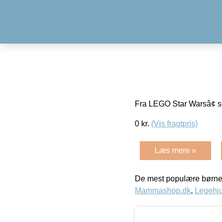
Fra LEGO Star Warsâ¢ s
0
kr.
(Vis fragtpris)
Læs mere »
De mest populære børne
Mammashop.dk
,
Legehju