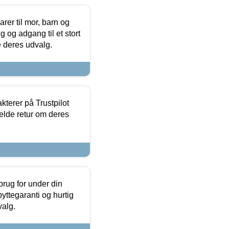
er til mor, barn og
 og adgang til et stort
se deres udvalg.
kterer på Trustpilot
elde retur om deres
brug for under din
yttegaranti og hurtig
valg.