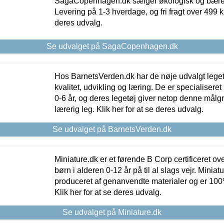
SagaCopenhagen.dk sælger økologisk og bæredyg
Levering på 1-3 hverdage, og fri fragt over 499 kr.
deres udvalg.
Se udvalget på SagaCopenhagen.dk
Hos BarnetsVerden.dk har de nøje udvalgt lege
kvalitet, udvikling og læring. De er specialisere
0-6 år, og deres legetøj giver netop denne målgru
lærerig leg. Klik her for at se deres udvalg.
Se udvalget på BarnetsVerden.dk
Miniature.dk er et førende B Corp certificeret o
børn i alderen 0-12 år på til al slags vejr. Miniat
produceret af genanvendte materialer og er 100% 
Klik her for at se deres udvalg.
Se udvalget på Miniature.dk