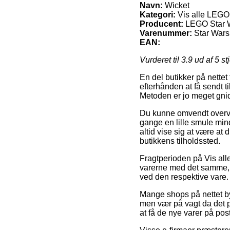
Navn:
Wicket
Kategori:
Vis alle LEGO 
Producent:
LEGO Star 
Varenummer:
Star Wars
EAN:
Vurderet til
3.9
ud af 5 st
En del butikker på nettet
efterhånden at få sendt t
Metoden er jo meget gnid
Du kunne omvendt overveje
gange en lille smule mind
altid vise sig at være at
butikkens tilholdssted.
Fragtperioden på Vis all
varerne med det samme, o
ved den respektive vare.
Mange shops på nettet b
men vær på vagt da det på
at få de nye varer på pos