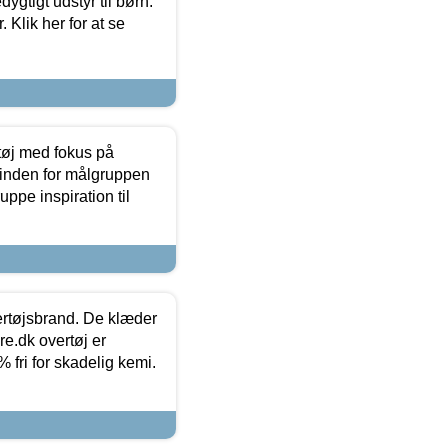
tigt udstyr til børn.
 Klik her for at se
tøj med fokus på
t inden for målgruppen
ppe inspiration til
vertøjsbrand. De klæder
ure.dk overtøj er
fri for skadelig kemi.