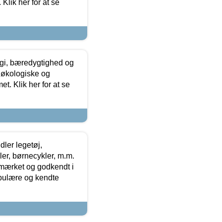
Klik her for at se
gi, bæredygtighed og
 økologiske og
t. Klik her for at se
ler legetøj,
r, børnecykler, m.m.
-mærket og godkendt i
opulære og kendte