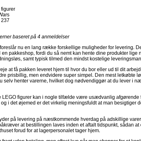
figurer
Wars
 237
jerner baseret på
4
anmeldelser
 foreslår nu en lang række forskellige muligheder for levering. 
il en pakkeshop, fordi du så nemt kan hente dine produkter lige n
ningsløs, samt typisk tilmed den mindst kostelige leveringsman
 at få pakken leveret hjem til hvor du bor eller ud til dit arb
re prisbillig, men endvidere super simpel. Den mest letkøbte løs
 du selv henter varerne, hvilket dog nødvendiggør at du lever i n
e LEGO figurer kan i nogle tilfælde være usædvanlig afgørende 
g i det øjemed er det virkelig meningsfuldt at man besigtiger d
yder på levering på næstkommende hverdag på adskillige varer
kræver at bestillingen laves inden et aftalt tidspunkt, sådan a
thuset forud for at lagerpersonalet tager hjem.