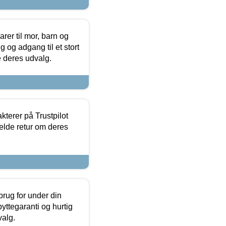
er til mor, barn og
 og adgang til et stort
se deres udvalg.
kterer på Trustpilot
elde retur om deres
brug for under din
yttegaranti og hurtig
valg.