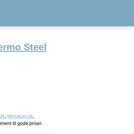
rmo Steel
.dk
,
Miniature.dk
,
timent til gode priser.