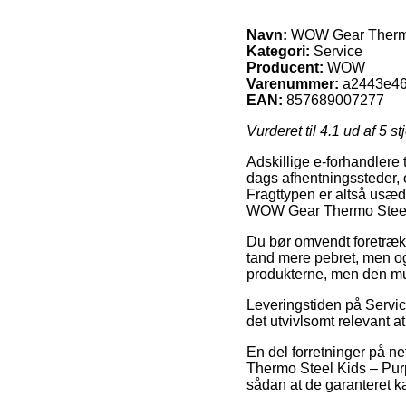
Navn:
WOW Gear Thermo 
Kategori:
Service
Producent:
WOW
Varenummer:
a2443e46
EAN:
857689007277
Vurderet til
4.1
ud af 5 st
Adskillige e-forhandlere 
dags afhentningssteder, o
Fragttypen er altså usæ
WOW Gear Thermo Steel 
Du bør omvendt foretrække 
tand mere pebret, men og
produkterne, men den mul
Leveringstiden på Service
det utvivlsomt relevant 
En del forretninger på n
Thermo Steel Kids – Purpl
sådan at de garanteret k