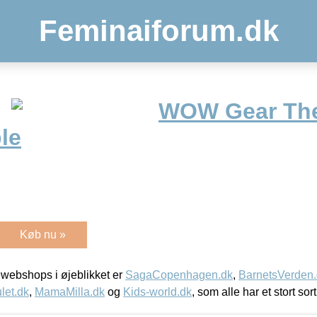
Feminaiforum.dk
WOW Gear The
le
Køb nu »
webshops i øjeblikket er
SagaCopenhagen.dk
,
BarnetsVerden
let.dk
,
MamaMilla.dk
og
Kids-world.dk
, som alle har et stort sor