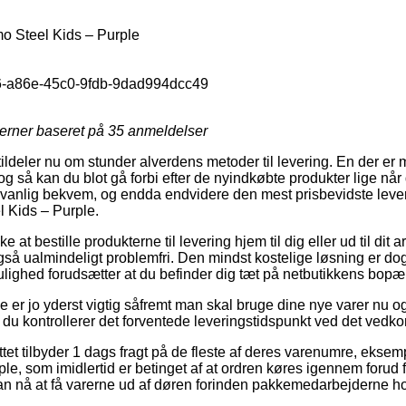
Steel Kids – Purple
-a86e-45c0-9fdb-9dad994dcc49
jerner baseret på
35
anmeldelser
tildeler nu om stunder alverdens metoder til levering. En der er m
g så kan du blot gå forbi efter de nyindkøbte produkter lige når 
dvanlig bekvem, og endda endvidere den mest prisbevidste lev
Kids – Purple.
at bestille produkterne til levering hjem til dig eller ud til dit a
så ualmindeligt problemfri. Den mindst kostelige løsning er dog
ighed forudsætter at du befinder dig tæt på netbutikkens bopæl
 er jo yderst vigtig såfremt man skal bruge dine nye varer nu og
at du kontrollerer det forventede leveringstidspunkt ved det ve
ettet tilbyder 1 dags fragt på de fleste af deres varenumre, ek
e, som imidlertid er betinget af at ordren køres igennem forud fo
an nå at få varerne ud af døren forinden pakkemedarbejderne hol