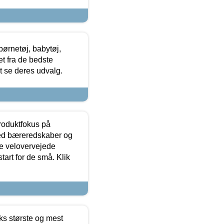
ørnetøj, babytøj,
t fra de bedste
at se deres udvalg.
produktfokus på
med bæreredskaber og
e velovervejede
tart for de små. Klik
ks største og mest