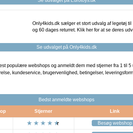
Se udvalget på Eurotoys.dk
Only4kids.dk sælger et stort udvalg af legetøj til
og 60 dages returret. Klik her for at se deres udv
Se udvalget på Only4kids.dk
t populære webshops og anmeldt dem med stjerner fra 1 til 5 ud
rrelse, kundeservice, brugervenlighed, betingelser, leveringsfor
Bedst anmeldte webshops
op
Stjerner
Link
Besøg webshop