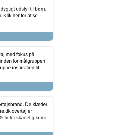
tigt udstyr til børn.
 Klik her for at se
tøj med fokus på
t inden for målgruppen
ppe inspiration til
vertøjsbrand. De klæder
ure.dk overtøj er
fri for skadelig kemi.