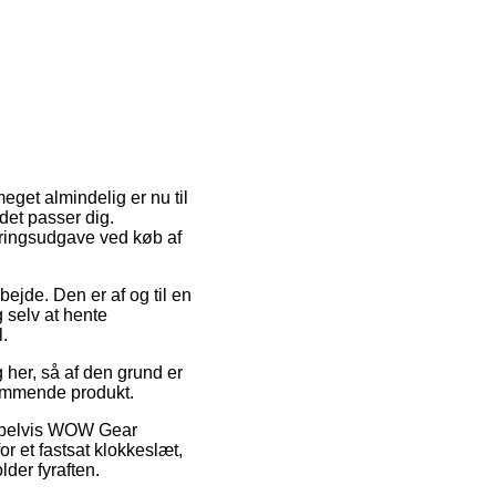
eget almindelig er nu til
det passer dig.
eringsudgave ved køb af
rbejde. Den er af og til en
 selv at hente
.
 her, så af den grund er
dkommende produkt.
sempelvis WOW Gear
r et fastsat klokkeslæt,
der fyraften.