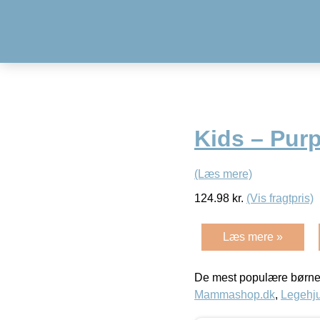
Kids – Purp
(Læs mere)
124.98
kr.
(Vis fragtpris)
Læs mere »
De mest populære børne
Mammashop.dk
,
Legehju