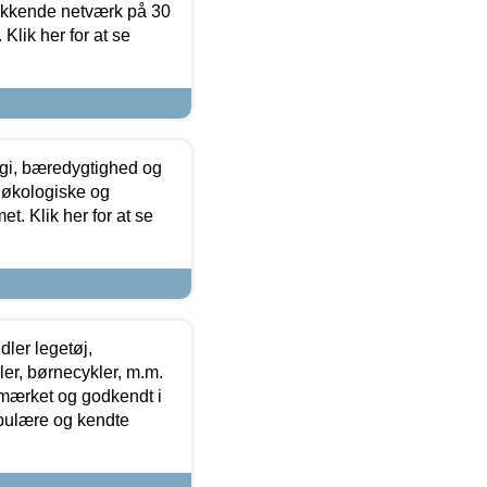
ækkende netværk på 30
Klik her for at se
gi, bæredygtighed og
 økologiske og
t. Klik her for at se
ler legetøj,
r, børnecykler, m.m.
-mærket og godkendt i
opulære og kendte