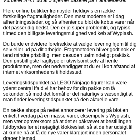
Vurderet til
4.7
ud af 5 stjerner baseret på
7
anmeldelser
Flere online butikker frembyder heldigvis en række
forskellige fragtmuligheder. Den mest moderne er i dag
afhentningssteder, og så afhenter du blot de købte varer når
det passer dig bedst. Den er jo super problemfri, og typisk
tilmed den billigste leveringsmulighed ved køb af Wyplash.
Du burde endvidere foretrække at vælge levering hjem til dig
selv eller ud på dit arbejde. Fragtmetoden bliver godt nok en
tand mindre prisbillig, men desuden ualmindeligt praktisk.
Den prisbilligste fragttype er utvivlsomt selv at hente
produkterne, men det nødvendiggør at du er i kort afstand af
internet virksomhedens tilholdssted.
Leveringstidspunktet på LEGO Ninjago figurer kan være
yderst central ifald vi har behov for din pakke om få
sekunder, så med det formål er det naturligvis væsentligt at
man finder leveringstidspunktet på den aktuelle vare.
En række shops på nettet annoncerer levering på blot en
enkelt hverdag på en masse varer, eksempelvis Wyplash,
men vær opmærksom på at det er påkrævet at bestillingen
fuldbyrdes før et nøjagtigt klokkeslæt, så at de har udsigt til
at kunne nå at få de nye varer klargjort inden personalet
drager hjemad.