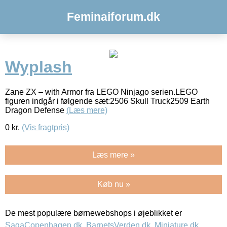
Feminaiforum.dk
Wyplash
Zane ZX – with Armor fra LEGO Ninjago serien.LEGO
figuren indgår i følgende sæt:2506 Skull Truck2509 Earth
Dragon Defense
(Læs mere)
0
kr.
(Vis fragtpris)
Læs mere »
Køb nu »
De mest populære børnewebshops i øjeblikket er
SagaCopenhagen.dk
,
BarnetsVerden.dk
,
Miniature.dk
,