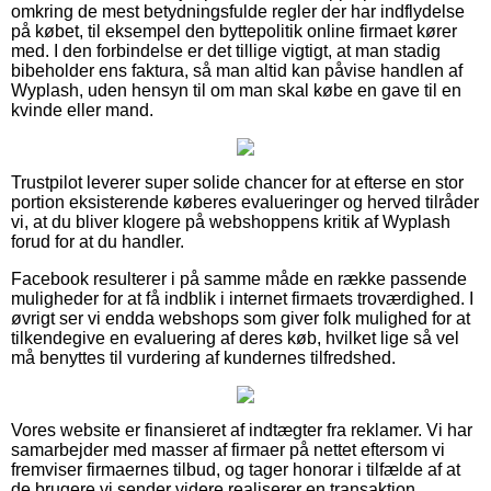
omkring de mest betydningsfulde regler der har indflydelse
på købet, til eksempel den byttepolitik online firmaet kører
med. I den forbindelse er det tillige vigtigt, at man stadig
bibeholder ens faktura, så man altid kan påvise handlen af
Wyplash, uden hensyn til om man skal købe en gave til en
kvinde eller mand.
Trustpilot leverer super solide chancer for at efterse en stor
portion eksisterende køberes evalueringer og herved tilråder
vi, at du bliver klogere på webshoppens kritik af Wyplash
forud for at du handler.
Facebook resulterer i på samme måde en række passende
muligheder for at få indblik i internet firmaets troværdighed. I
øvrigt ser vi endda webshops som giver folk mulighed for at
tilkendegive en evaluering af deres køb, hvilket lige så vel
må benyttes til vurdering af kundernes tilfredshed.
Vores website er finansieret af indtægter fra reklamer. Vi har
samarbejder med masser af firmaer på nettet eftersom vi
fremviser firmaernes tilbud, og tager honorar i tilfælde af at
de brugere vi sender videre realiserer en transaktion.