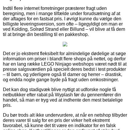
Indtil flere internet forretninger præsterer fragt uden
beregning, men i mange tilfælde under forudsætning af at
der aftages for en fastsat pris. I øvrigt kunne du vælge den
billigste leveringsversion, som ofte – ligegyldigt om man er
ved Kolding, Solrød Strand eller Billund – vil blive at få dem
til at bringe din bestilling til en pakkeshop.
Det er jo ekstremt fleksibelt for almindelige dødelige at søge
information om priser i blandt flere shops på nettet, og derfor
har en lang række LEGO Ninjago webshops været nødt til at
presse salgsværdien på specielt deres bedst i test produkter
– til børn, og yderligere også til damer og herrer – drastisk,
og endda nogle gange byde på fragt uden omkostninger.
Det kan dog stadigvæk blive nyttigt at udforske nogle få
netbutikker efter rabat på Wyplash før du gennemfører din
handel, så man er tryg ved at indhente den mest betalelige
pris.
Du bør trods alt ikke undervurdere, at når en netshop tilbyder
deres varer til salg for en pris der virker helt ekstremt
favorabel, så kunne det tit være en indikator for en falsk