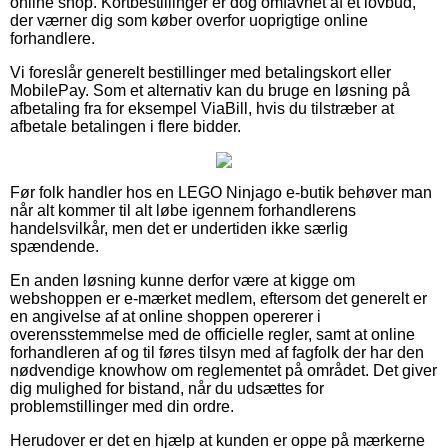
online shop. Kortbestillinger er dog omfavnet af et lovbud,
der værner dig som køber overfor uoprigtige online
forhandlere.
Vi foreslår generelt bestillinger med betalingskort eller
MobilePay. Som et alternativ kan du bruge en løsning på
afbetaling fra for eksempel ViaBill, hvis du tilstræber at
afbetale betalingen i flere bidder.
Før folk handler hos en LEGO Ninjago e-butik behøver man
når alt kommer til alt løbe igennem forhandlerens
handelsvilkår, men det er undertiden ikke særlig
spændende.
En anden løsning kunne derfor være at kigge om
webshoppen er e-mærket medlem, eftersom det generelt er
en angivelse af at online shoppen opererer i
overensstemmelse med de officielle regler, samt at online
forhandleren af og til føres tilsyn med af fagfolk der har den
nødvendige knowhow om reglementet på området. Det giver
dig mulighed for bistand, når du udsættes for
problemstillinger med din ordre.
Herudover er det en hjælp at kunden er oppe på mærkerne