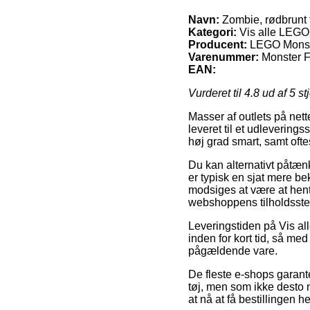
Navn:
Zombie, rødbrunt 
Kategori:
Vis alle LEGO 
Producent:
LEGO Monst
Varenummer:
Monster F
EAN:
Vurderet til
4.8
ud af 5 st
Masser af outlets på net
leveret til et udlevering
høj grad smart, samt oftes
Du kan alternativt påtænke
er typisk en sjat mere b
modsiges at være at hente
webshoppens tilholdsste
Leveringstiden på Vis al
inden for kort tid, så me
pågældende vare.
De fleste e-shops garant
tøj, men som ikke desto 
at nå at få bestillingen h