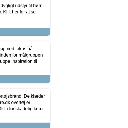
tigt udstyr til børn.
 Klik her for at se
tøj med fokus på
t inden for målgruppen
ppe inspiration til
vertøjsbrand. De klæder
ure.dk overtøj er
fri for skadelig kemi.