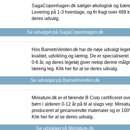
SagaCopenhagen.dk sælger økologisk og bæredyg
Levering på 1-3 hverdage, og fri fragt over 499 kr.
deres udvalg.
Se udvalget på SagaCopenhagen.dk
Hos BarnetsVerden.dk har de nøje udvalgt lege
kvalitet, udvikling og læring. De er specialisere
0-6 år, og deres legetøj giver netop denne målgru
lærerig leg. Klik her for at se deres udvalg.
Se udvalget på BarnetsVerden.dk
Miniature.dk er et førende B Corp certificeret o
børn i alderen 0-12 år på til al slags vejr. Miniat
produceret af genanvendte materialer og er 100% 
Klik her for at se deres udvalg.
Se udvalget på Miniature.dk