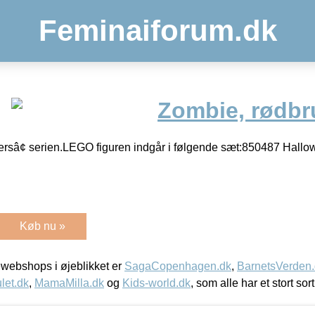
Feminaiforum.dk
Zombie, rødbru
rsâ¢ serien.LEGO figuren indgår i følgende sæt:850487 Hall
Køb nu »
webshops i øjeblikket er
SagaCopenhagen.dk
,
BarnetsVerden
let.dk
,
MamaMilla.dk
og
Kids-world.dk
, som alle har et stort sor