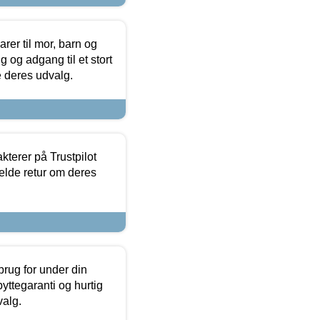
er til mor, barn og
 og adgang til et stort
se deres udvalg.
kterer på Trustpilot
elde retur om deres
brug for under din
yttegaranti og hurtig
valg.