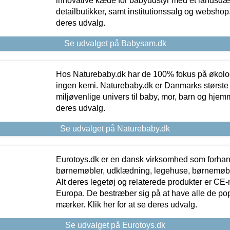
innovative kæde for babyudstyr med et landsd
detailbutikker, samt institutionssalg og webshop. 
deres udvalg.
Se udvalget på Babysam.dk
Hos Naturebaby.dk har de 100% fokus på økolo
ingen kemi. Naturebaby.dk er Danmarks største
miljøvenlige univers til baby, mor, barn og hjemme
deres udvalg.
Se udvalget på Naturebaby.dk
Eurotoys.dk er en dansk virksomhed som forhand
børnemøbler, udklædning, legehuse, børnemøble
Alt deres legetøj og relaterede produkter er CE
Europa. De bestræber sig på at have alle de p
mærker. Klik her for at se deres udvalg.
Se udvalget på Eurotoys.dk