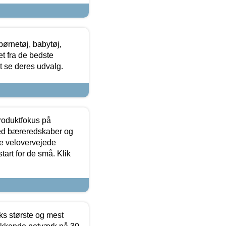
ørnetøj, babytøj,
t fra de bedste
at se deres udvalg.
produktfokus på
med bæreredskaber og
e velovervejede
tart for de små. Klik
ks største og mest