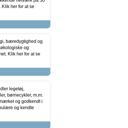
ækkende netværk på 30
Klik her for at se
gi, bæredygtighed og
 økologiske og
t. Klik her for at se
ler legetøj,
r, børnecykler, m.m.
-mærket og godkendt i
opulære og kendte