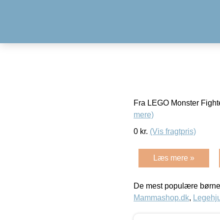
Fra LEGO Monster Fighte
mere)
0
kr.
(Vis fragtpris)
Læs mere »
De mest populære børne
Mammashop.dk
,
Legehju