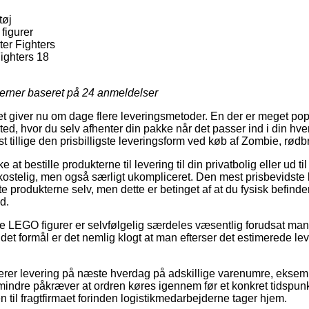
tøj
figurer
er Fighters
ighters 18
jerner baseret på
24
anmeldelser
tet giver nu om dage flere leveringsmetoder. En der er meget pop
ssted, hvor du selv afhenter din pakke når det passer ind i din hv
t tillige den prisbilligste leveringsform ved køb af Zombie, rødbr
 at bestille produkterne til levering til din privatbolig eller ud ti
ekostelig, men også særligt ukompliceret. Den mest prisbevidste 
 produkterne selv, men dette er betinget af at du fysisk befinder
d.
le LEGO figurer er selvfølgelig særdeles væsentlig forudsat man
d det formål er det nemlig klogt at man efterser det estimerede l
erer levering på næste hverdag på adskillige varenumre, eksem
mindre påkræver at ordren køres igennem før et konkret tidspunk
en til fragtfirmaet forinden logistikmedarbejderne tager hjem.