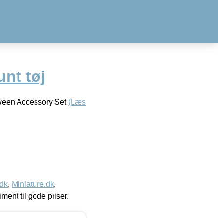
nt tøj
oween Accessory Set
(Læs
.dk
,
Miniature.dk
,
timent til gode priser.