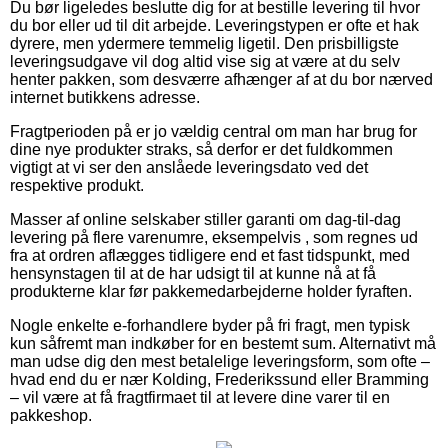
Du bør ligeledes beslutte dig for at bestille levering til hvor
du bor eller ud til dit arbejde. Leveringstypen er ofte et hak
dyrere, men ydermere temmelig ligetil. Den prisbilligste
leveringsudgave vil dog altid vise sig at være at du selv
henter pakken, som desværre afhænger af at du bor nærved
internet butikkens adresse.
Fragtperioden på er jo vældig central om man har brug for
dine nye produkter straks, så derfor er det fuldkommen
vigtigt at vi ser den anslåede leveringsdato ved det
respektive produkt.
Masser af online selskaber stiller garanti om dag-til-dag
levering på flere varenumre, eksempelvis , som regnes ud
fra at ordren aflægges tidligere end et fast tidspunkt, med
hensynstagen til at de har udsigt til at kunne nå at få
produkterne klar før pakkemedarbejderne holder fyraften.
Nogle enkelte e-forhandlere byder på fri fragt, men typisk
kun såfremt man indkøber for en bestemt sum. Alternativt må
man udse dig den mest betalelige leveringsform, som ofte –
hvad end du er nær Kolding, Frederikssund eller Bramming
– vil være at få fragtfirmaet til at levere dine varer til en
pakkeshop.