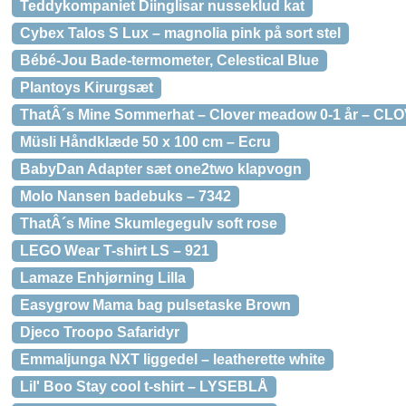
Teddykompaniet Diinglisar nusseklud kat
Cybex Talos S Lux – magnolia pink på sort stel
Bébé-Jou Bade-termometer, Celestical Blue
Plantoys Kirurgsæt
ThatÂ´s Mine Sommerhat – Clover meadow 0-1 år – CL
Müsli Håndklæde 50 x 100 cm – Ecru
BabyDan Adapter sæt one2two klapvogn
Molo Nansen badebuks – 7342
ThatÂ´s Mine Skumlegegulv soft rose
LEGO Wear T-shirt LS – 921
Lamaze Enhjørning Lilla
Easygrow Mama bag pulsetaske Brown
Djeco Troopo Safaridyr
Emmaljunga NXT liggedel – leatherette white
Lil' Boo Stay cool t-shirt – LYSEBLÅ