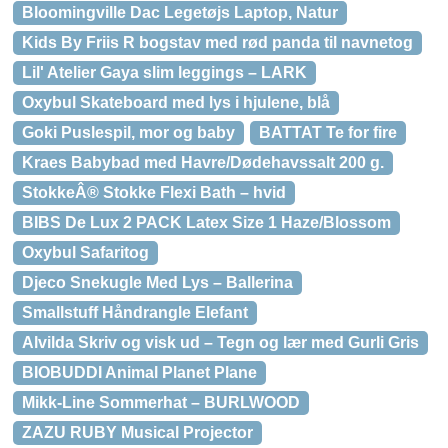
Bloomingville Dac Legetøjs Laptop, Natur
Kids By Friis R bogstav med rød panda til navnetog
Lil' Atelier Gaya slim leggings – LARK
Oxybul Skateboard med lys i hjulene, blå
Goki Puslespil, mor og baby
BATTAT Te for fire
Kraes Babybad med Havre/Dødehavssalt 200 g.
StokkeÂ® Stokke Flexi Bath – hvid
BIBS De Lux 2 PACK Latex Size 1 Haze/Blossom
Oxybul Safaritog
Djeco Snekugle Med Lys – Ballerina
Smallstuff Håndrangle Elefant
Alvilda Skriv og visk ud – Tegn og lær med Gurli Gris
BIOBUDDI Animal Planet Plane
Mikk-Line Sommerhat – BURLWOOD
ZAZU RUBY Musical Projector