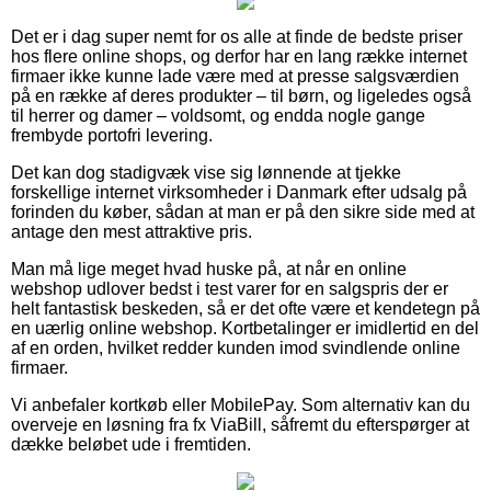
Det er i dag super nemt for os alle at finde de bedste priser
hos flere online shops, og derfor har en lang række internet
firmaer ikke kunne lade være med at presse salgsværdien
på en række af deres produkter – til børn, og ligeledes også
til herrer og damer – voldsomt, og endda nogle gange
frembyde portofri levering.
Det kan dog stadigvæk vise sig lønnende at tjekke
forskellige internet virksomheder i Danmark efter udsalg på
forinden du køber, sådan at man er på den sikre side med at
antage den mest attraktive pris.
Man må lige meget hvad huske på, at når en online
webshop udlover bedst i test varer for en salgspris der er
helt fantastisk beskeden, så er det ofte være et kendetegn på
en uærlig online webshop. Kortbetalinger er imidlertid en del
af en orden, hvilket redder kunden imod svindlende online
firmaer.
Vi anbefaler kortkøb eller MobilePay. Som alternativ kan du
overveje en løsning fra fx ViaBill, såfremt du efterspørger at
dække beløbet ude i fremtiden.