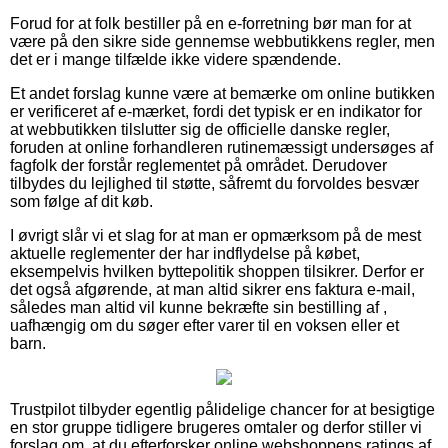
Forud for at folk bestiller på en e-forretning bør man for at
være på den sikre side gennemse webbutikkens regler, men
det er i mange tilfælde ikke videre spændende.
Et andet forslag kunne være at bemærke om online butikken
er verificeret af e-mærket, fordi det typisk er en indikator for
at webbutikken tilslutter sig de officielle danske regler,
foruden at online forhandleren rutinemæssigt undersøges af
fagfolk der forstår reglementet på området. Derudover
tilbydes du lejlighed til støtte, såfremt du forvoldes besvær
som følge af dit køb.
I øvrigt slår vi et slag for at man er opmærksom på de mest
aktuelle reglementer der har indflydelse på købet,
eksempelvis hvilken byttepolitik shoppen tilsikrer. Derfor er
det også afgørende, at man altid sikrer ens faktura e-mail,
således man altid vil kunne bekræfte sin bestilling af ,
uafhængig om du søger efter varer til en voksen eller et
barn.
Trustpilot tilbyder egentlig pålidelige chancer for at besigtige
en stor gruppe tidligere brugeres omtaler og derfor stiller vi
forslag om, at du efterforsker online webshoppens ratings af