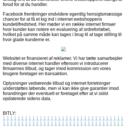
forud for at du handler.
Facebook frembringer endvidere egentlig hensigtsmæssige
chancer for at få et kig ind i internet webshoppens
kundetilfredshed. Her møder vi en række internet firmaer
hvor kunder kan notere en evaluering af ordreforløbet,
hvilket på samme måde kan tages i brug til at tage stilling til
hvor glade kunderne er.
Websitet er finansieret af reklamer. Vi har tætte samarbejder
med diverse internet handler eftersom vi introducerer
firmaernes tilbud, og tager imod kommission om vores
brugere foretager en transaktion.
Oplysninger vedrørende tilbud og internet forretninger
understøttes løbende, men vi kan ikke give garantier imod
forandringer der eventuelt er foretaget efter at vi sidst
opdaterede sidens data.
BITLY:
1
1
1
1
1
1
1
1
1
1
1
1
1
1
1
1
1
1
1
1
1
1
1
1
1
1
1
1
1
1
1
1
1
1
1
1
1
1
1
1
1
1
1
1
1
1
1
1
1
1
1
1
1
1
1
1
1
1
1
1
1
1
1
1
1
1