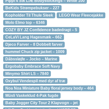
Pippi 4 Stk L/Æ Bodystockings – White 100
BeKids Strømpebukser – 227
Kopholder Til Thule Sleek
LEGO Wear Fleecejakke
Molo Elmo top – 6346
COZY BY JZ Confidence badedragt – 5
CeLaVi Lang Hagesmæk – 662
Djeco Farver – 8 Dobbelt farver
hummel Chuck zip jacket – 1009
Dåbssløjfe – Jocko – Marine
Ergobaby Embrace Soft Navy
Minymo Shirt LS – 7840
Oxybul Vendespil med dyr af træ
Noa Noa Miniature Baby floral jersey body – 464
Müsli Vaskeklud 4-Pak fugde
Baby Jogger City Tour 2 Klapvogn – jet