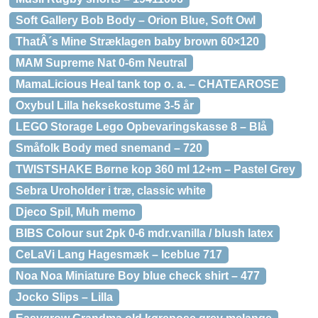
Soft Gallery Bob Body – Orion Blue, Soft Owl
ThatÂ´s Mine Stræklagen baby brown 60×120
MAM Supreme Nat 0-6m Neutral
MamaLicious Heal tank top o. a. – CHATEAROSE
Oxybul Lilla heksekostume 3-5 år
LEGO Storage Lego Opbevaringskasse 8 – Blå
Småfolk Body med snemand – 720
TWISTSHAKE Børne kop 360 ml 12+m – Pastel Grey
Sebra Uroholder i træ, classic white
Djeco Spil, Muh memo
BIBS Colour sut 2pk 0-6 mdr.vanilla / blush latex
CeLaVi Lang Hagesmæk – Iceblue 717
Noa Noa Miniature Boy blue check shirt – 477
Jocko Slips – Lilla