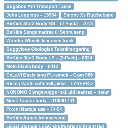
Bugaboo Ant Transport Taske
Joha Leggings – 15964
Smoby Xs Rutchebane
BeKids 3for2 Body NS – (2-Pack) – 7018
BeKids Sengemadras til Sebra seng
Wonder Wheels Icecream truck
Buggylove Økologisk Tekstilrengøring
BeKids 3for2 Body LS – (2-Pack) – 6824
Molo Flavia body – 8412
CeLaVi Basis lang PU-smæk – Grøn 906
Reima Vantti softshell jakke – LYSERØD
NONOMO Slyngevugge inkl. uld madras – natur
Müsli Tractor body – 018061701
Fixoni Nattøjs sæt – 74-54
BeKids Agnes tremmeseng
LEGO Storage LEGO skuffe brick 8 bright red