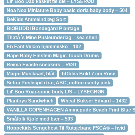
Lil' Boo Dad kasket tie die – LYSERØD
Noa Noa Miniature Baby basic doria baby body – 504
BeKids Ammeindlæg Sort
BIOBUDDI Bondegård Plantage
ThatÂ´s Mine Pusleunderlag – sea shell
En Fant Velcro hjemmesko – 102
Hape Baby Einstein Magic Touch Drums
Reima Evaste sneakers – RØD
Magni Musiksæt, blåt
bObles Bold 7 cm Rose
Sebra Puslespil i træ, ABC, cotton candy pink
Lil' Boo Roar-some body L/S – LYSEGRØN
Plantoys Sandwhich
Wheat Bukser Edvard – 1432
VANILLA COPENHAGEN Ammepude Beach Print Blue 
Småfolk Kjole med bær – 503
Hoppekids Sengehest Til Rutsjebane FSCÂ® – hvid