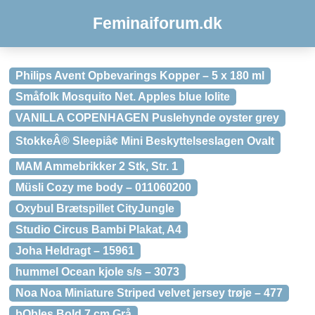
Feminaiforum.dk
Philips Avent Opbevarings Kopper – 5 x 180 ml
Småfolk Mosquito Net. Apples blue lolite
VANILLA COPENHAGEN Puslehynde oyster grey
StokkeÂ® Sleepiâ¢ Mini Beskyttelseslagen Ovalt
MAM Ammebrikker 2 Stk, Str. 1
Müsli Cozy me body – 011060200
Oxybul Brætspillet CityJungle
Studio Circus Bambi Plakat, A4
Joha Heldragt – 15961
hummel Ocean kjole s/s – 3073
Noa Noa Miniature Striped velvet jersey trøje – 477
bObles Bold 7 cm Grå