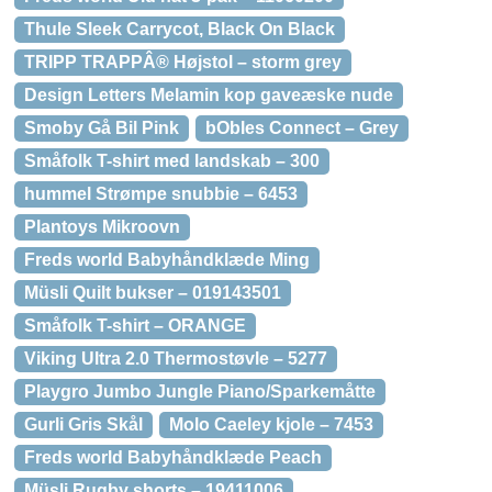
Thule Sleek Carrycot, Black On Black
TRIPP TRAPPÂ® Højstol – storm grey
Design Letters Melamin kop gaveæske nude
Smoby Gå Bil Pink
bObles Connect – Grey
Småfolk T-shirt med landskab – 300
hummel Strømpe snubbie – 6453
Plantoys Mikroovn
Freds world Babyhåndklæde Ming
Müsli Quilt bukser – 019143501
Småfolk T-shirt – ORANGE
Viking Ultra 2.0 Thermostøvle – 5277
Playgro Jumbo Jungle Piano/Sparkemåtte
Gurli Gris Skål
Molo Caeley kjole – 7453
Freds world Babyhåndklæde Peach
Müsli Rugby shorts – 19411006