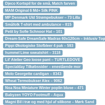
Djeco Kortspil for de små, Match farven
MAM Original 6 Md+ Silk PINK
MP Denmark Uld Strømpebukser – 73 Lilla
Småfolk T-shirt med ambulance – 815
Petit by Sofie Schnoor Hat – 101
Dream-Safe DreamSafe Madras 60x120cm – Inklusiv To
Pippi Økologiske Stofbleer 4 pak – 593
hummel Lime sweatshirt – 3118
Lil' Atelier Geo loose pant – TURTLEDOVE
Specialday Tilkøbssider – enestående mor
Molo Georgette cardigan – 8343
Wheat Termobukser Alex – 9062
Noa Noa Miniature Winter poplin bluse – 471
Babyzen YOYO Footmuff – Aqua
Magni Bil i træ og med hjul af silikone – Mørk Sand