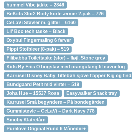
hummel Vibe jakke – 2846
BeKids 3for2 Body korte ærmer 2-pak – 726
CeLaVi Støvler m. glitter – 6160
Lil' Boo tech taske – Black
Oxybul Fingermaling 6 farver
Pippi Stofbleer (8-pak) – 519
Filibabba Toilettaske (stor) – fløjl, Stone grey
Kids By Friis O bogstav med orangutang til navnetog
Karrusel Disney Baby-Tittebøh sjove flapper-Kig og find
Bundgaard Petit mid vinter – 519
Joha Hue – 15537 Rosa
Easywalker Snack tray
Karrusel Små begyndere – På bondegården
Gummistøvle – CeLaVi – Dark Navy 778
Smoby Klatretårn
Purelove Original Rund 6 Måneder+