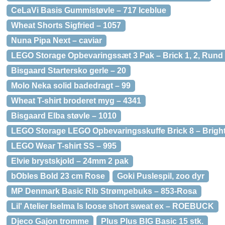
CeLaVi Basis Gummistøvle – 717 Iceblue
Wheat Shorts Sigfried – 1057
Nuna Pipa Next – caviar
LEGO Storage Opbevaringssæt 3 Pak – Brick 1, 2, Rund
Bisgaard Startersko gerle – 20
Molo Neka solid badedragt – 99
Wheat T-shirt broderet myg – 4341
Bisgaard Elba støvle – 1010
LEGO Storage LEGO Opbevaringsskuffe Brick 8 – Bright
LEGO Wear T-shirt SS – 995
Elvie brystskjold – 24mm 2 pak
bObles Bold 23 cm Rose
Goki Puslespil, zoo dyr
MP Denmark Basic Rib Strømpebuks – 853-Rosa
Lil' Atelier Iselma ls loose short sweat ex – ROEBUCK
Djeco Gajon tromme
Plus Plus BIG Basic 15 stk.