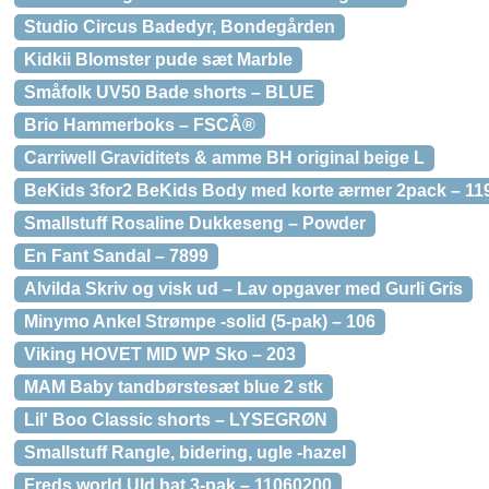
Studio Circus Badedyr, Bondegården
Kidkii Blomster pude sæt Marble
Småfolk UV50 Bade shorts – BLUE
Brio Hammerboks – FSCÂ®
Carriwell Graviditets & amme BH original beige L
BeKids 3for2 BeKids Body med korte ærmer 2pack – 11
Smallstuff Rosaline Dukkeseng – Powder
En Fant Sandal – 7899
Alvilda Skriv og visk ud – Lav opgaver med Gurli Gris
Minymo Ankel Strømpe -solid (5-pak) – 106
Viking HOVET MID WP Sko – 203
MAM Baby tandbørstesæt blue 2 stk
Lil' Boo Classic shorts – LYSEGRØN
Smallstuff Rangle, bidering, ugle -hazel
Freds world Uld hat 3-pak – 11060200