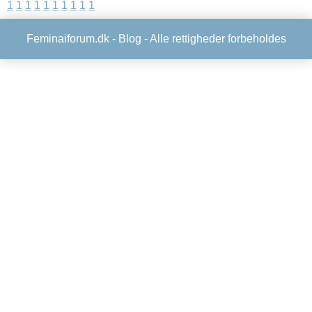
1
1
1
1
1
1
1
1
1
1
Feminaiforum.dk -
Blog
- Alle rettigheder forbeholdes