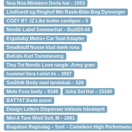
Noa Noa Miniature Doria hat – 1053
Lindhardt og Ringhof Min Rasle-Bide-Bog Dyreunger
COZY BY JZ Like butter cardigan – 5
Nordic Label Sommerhat – Burl/20-44
Ergobaby Metro+ Car Seat Adapter
Smallstuff Nusse klud mørk rosa
BeKids Karl Tremmeseng
Tiny Tot Nordic Love rangle -Army grøn
hummel Vera t-shirt l/s – 3507
Småfolk Body med landskab – 526
Molo Foss body – 6346
Joha Sol Hat – 15340
BATTAT Bade panel
Design Letters Dispenser inklusiv håndsprit
Mini A Ture Wisti Suit, M – 2881
Bugaboo Regnslag – Sort – Cameleon High Performanc