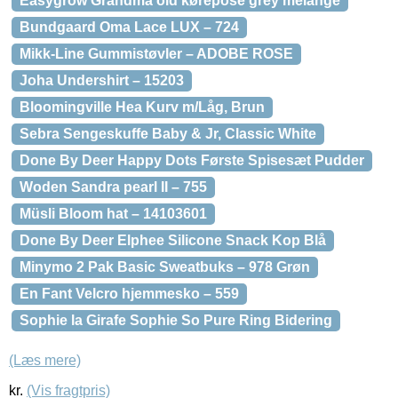
Easygrow Grandma old kørepose grey melange
Bundgaard Oma Lace LUX – 724
Mikk-Line Gummistøvler – ADOBE ROSE
Joha Undershirt – 15203
Bloomingville Hea Kurv m/Låg, Brun
Sebra Sengeskuffe Baby & Jr, Classic White
Done By Deer Happy Dots Første Spisesæt Pudder
Woden Sandra pearl II – 755
Müsli Bloom hat – 14103601
Done By Deer Elphee Silicone Snack Kop Blå
Minymo 2 Pak Basic Sweatbuks – 978 Grøn
En Fant Velcro hjemmesko – 559
Sophie la Girafe Sophie So Pure Ring Bidering
(Læs mere)
kr.
(Vis fragtpris)