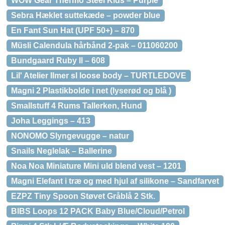
WOW Gear Thermo Steel Kids – Purple
Sebra Hæklet suttekæde – powder blue
En Fant Sun Hat (UPF 50+) – 870
Müsli Calendula hårbånd 2-pak – 011060200
Bundgaard Ruby II – 608
Lil' Atelier Ilmer sl loose body – TURTLEDOVE
Magni 2 Plastikbolde i net (lyserød og blå )
Smallstuff 4 Rums Tallerken, Hund
Joha Leggings – 413
NONOMO Slyngevugge – natur
Snails Neglelak – Ballerine
Noa Noa Miniature Mini uld blend vest – 1201
Magni Elefant i træ og med hjul af silikone – Sandfarvet
EZPZ Tiny Spoon Støvet Gråblå 2 Stk.
BIBS Loops 12 PACK Baby Blue/Cloud/Petrol